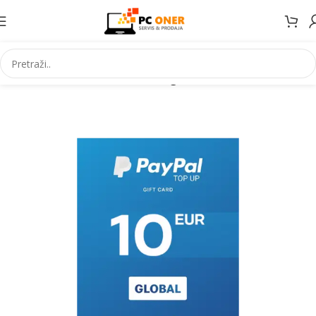
Početna
Informatika
Racunari
Digitalni kodovi