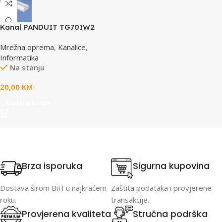
Kanal PANDUIT TG70IW2
Mrežna oprema
,
Kanalice
,
Informatika
Na stanju
20,00
KM
Dodaj u korpu
Brza isporuka
Sigurna kupovina
Dostava širom BiH u najkraćem
Zaštita podataka i provjerene
roku.
transakcije.
Provjerena kvaliteta
Stručna podrška