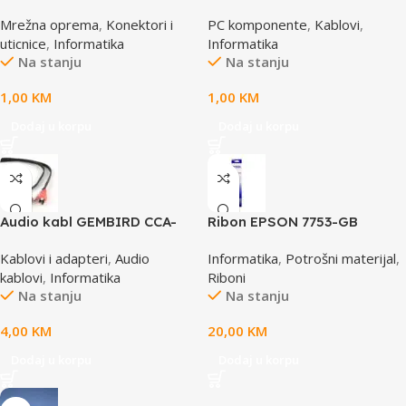
cat5e
AUDIO, GEMBIRD
Mrežna oprema
,
Konektori i
PC komponente
,
Kablovi
,
uticnice
,
Informatika
Informatika
Na stanju
Na stanju
1,00
KM
1,00
KM
Dodaj u korpu
Dodaj u korpu
Audio kabl GEMBIRD CCA-
Ribon EPSON 7753-GB
458, 3,5mm stereo to 2
S015021, LQ 300 350
Kablovi i adapteri
,
Audio
Informatika
,
Potrošni materijal
,
phono, 1,5m
/4X0/5X0/8X0 (A4)S015633
kablovi
,
Informatika
Riboni
Na stanju
Na stanju
4,00
KM
20,00
KM
Dodaj u korpu
Dodaj u korpu