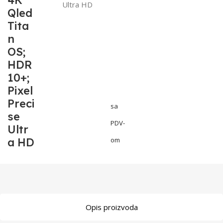
4K
Ultra HD
Qled
Tita
n
OS;
HDR
10+;
Pixel
Preci
sa
se
PDV-
Ultr
a HD
om
Opis proizvoda