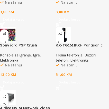
Na stanju
Na stanju
3,00
KM
3,00
KM
Dodaj u korpu
Dodaj u korpu
Sony igra PSP Crush
KX-TG1611FXH Panasonic
telefon crni DECT CID
Konzole za igranje
,
Igre
,
Fiksna telefonija
,
Bezicni
Elektronika
telefoni
,
Elektronika
Na stanju
Na stanju
13,00
KM
51,00
KM
Dodaj u korpu
Dodaj u korpu
Airlive NVR4 Network Video