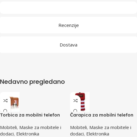
Recenzije
Dostava
Nedavno pregledano
Torbica za mobilni telefon
Čarapica za mobilni telefon
SBOX MCF-02 M
SBOX MCF-S12 crveno-bijela
Mobiteli
,
Maske za mobitele i
Mobiteli
,
Maske za mobitele i
110x45x17mm
65x100mm
dodaci
,
Elektronika
dodaci
,
Elektronika