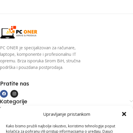
PC ONER je specijalizovan za računare,
laptope, komponente i profesionalnu IT
opremu. Brza isporuka širom BiH, stručna
podrška i pouzdana postprodaja.
Pratite nas
Kategorije
Kupovina i podrška
Upravljanje pristankom
Moj račun
Kontakt informacije
Kako bismo pružili najbolje iskustvo, koristimo tehnologije poput
kolačića za pohranu i/ili pristup informacijama o uređaju. Dajući