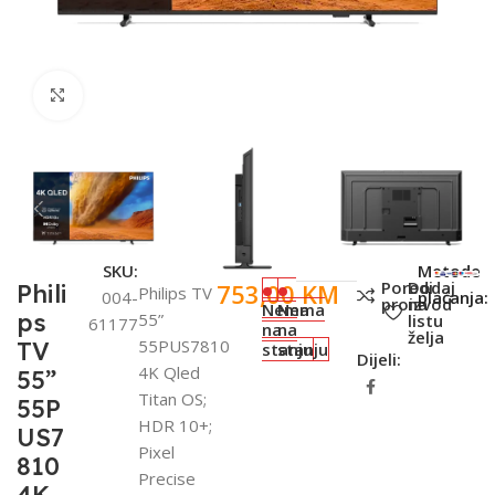
Click to enlarge
SKU:
Metode
Poredi
Dodaj
753,00
KM
Phili
Philips TV
004-
plaćanja:
proizvod
na
Nema
Nema
ps
55”
listu
61177
na
na
želja
55PUS7810
TV
stanju
stanju
Dijeli:
4K Qled
55”
Titan OS;
55P
HDR 10+;
US7
Pixel
810
Precise