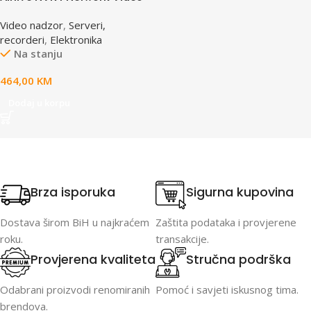
Recorder
Video nadzor
,
Serveri,
recorderi
,
Elektronika
Na stanju
464,00
KM
Dodaj u korpu
Brza isporuka
Sigurna kupovina
Dostava širom BiH u najkraćem
Zaštita podataka i provjerene
roku.
transakcije.
Provjerena kvaliteta
Stručna podrška
Odabrani proizvodi renomiranih
Pomoć i savjeti iskusnog tima.
brendova.