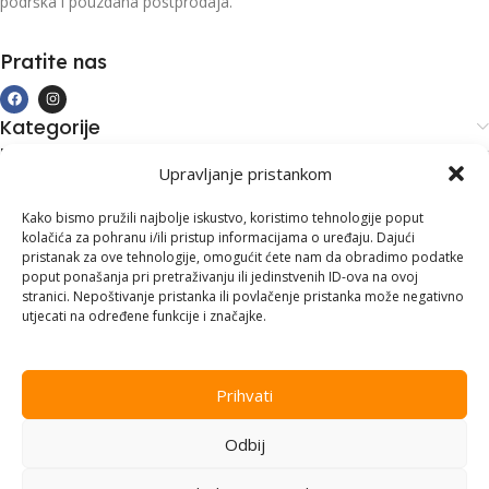
podrška i pouzdana postprodaja.
Pratite nas
Kategorije
Kupovina i podrška
Upravljanje pristankom
Moj račun
Kontakt informacije
Kako bismo pružili najbolje iskustvo, koristimo tehnologije poput
kolačića za pohranu i/ili pristup informacijama o uređaju. Dajući
Branilaca Bosne, 75 300 Lukavac
pristanak za ove tehnologije, omogućit ćete nam da obradimo podatke
poput ponašanja pri pretraživanju ili jedinstvenih ID-ova na ovoj
+387 35 555 999
stranici. Nepoštivanje pristanka ili povlačenje pristanka može negativno
utjecati na određene funkcije i značajke.
info@pconer.ba
ID: 4210115760008
Prihvati
PDV : 210115760008
Odbij
Copyright © 2025
PC ONER
, sva prava zadržana. Design by
ED-