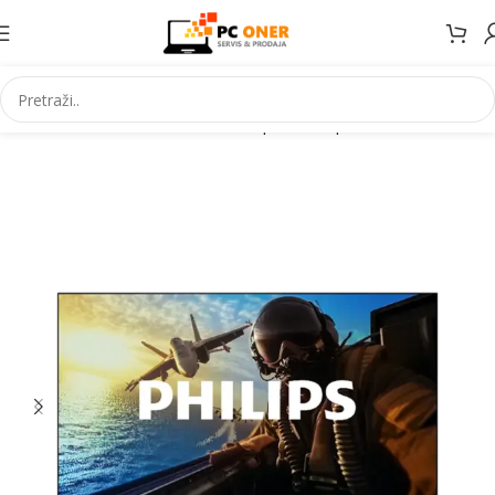
Početna
Elektronika
Televizori i prateca oprema
Televizori