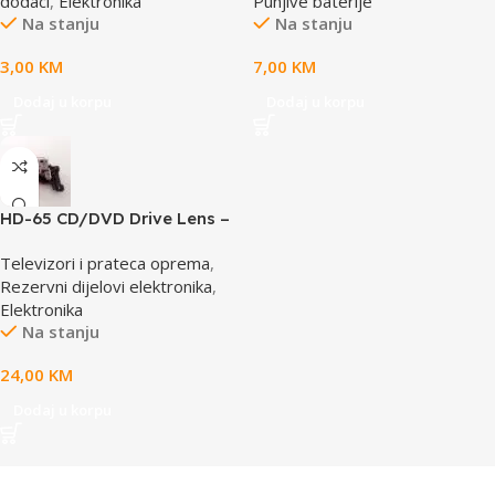
dodaci
,
Elektronika
Punjive baterije
Na stanju
Na stanju
3,00
KM
7,00
KM
Dodaj u korpu
Dodaj u korpu
HD-65 CD/DVD Drive Lens –
laser AE-HD65
Televizori i prateca oprema
,
Rezervni dijelovi elektronika
,
Elektronika
Na stanju
24,00
KM
Dodaj u korpu