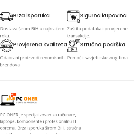
Brza isporuka
Sigurna kupovina
Dostava širom BiH u najkraćem
Zaštita podataka i provjerene
roku.
transakcije.
Provjerena kvaliteta
Stručna podrška
Odabrani proizvodi renomiranih
Pomoć i savjeti iskusnog tima.
brendova.
PC ONER je specijalizovan za računare,
laptope, komponente i profesionalnu IT
opremu. Brza isporuka širom BiH, stručna