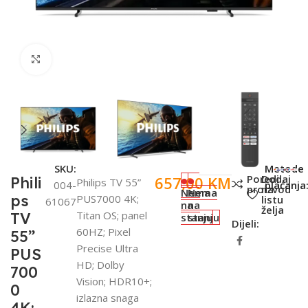
Click to enlarge
SKU:
Metode
Poredi
Dodaj
657,00
KM
Phili
Philips TV 55”
004-
plaćanja
proizvod
na
Nema
Nema
ps
PUS7000 4K;
listu
61067
na
na
želja
Titan OS; panel
TV
stanju
stanju
Dijeli:
60HZ; Pixel
55”
Precise Ultra
PUS
HD; Dolby
700
Vision; HDR10+;
0
izlazna snaga