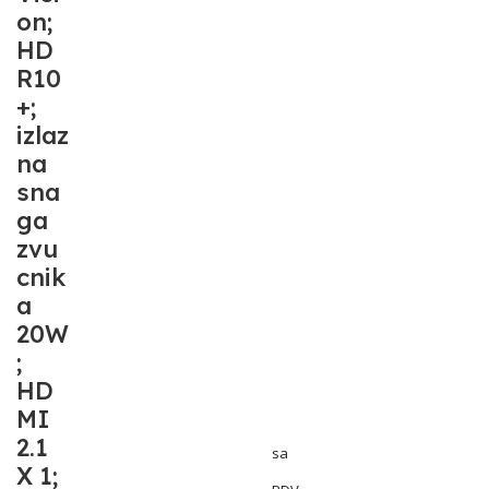
on;
HD
R10
+;
izlaz
na
sna
ga
zvu
cnik
a
20W
;
HD
MI
2.1
sa
X 1;