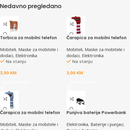
Nedavno pregledano
Torbica za mobilni telefon
Čarapica za mobilni telefon
SBOX MCF-02 M
SBOX MCF-S12 crveno-bijela
Mobiteli
,
Maske za mobitele i
Mobiteli
,
Maske za mobitele i
110x45x17mm
65x100mm
dodaci
,
Elektronika
dodaci
,
Elektronika
Na stanju
Na stanju
3,00
KM
3,00
KM
Dodaj u korpu
Dodaj u korpu
Čarapica za mobilni telefon
Punjiva baterije Powerbank
SBOX MCF-S13 plavo-bijela
Li-Ion Polymer 1500mAh
Mobiteli
,
Maske za mobitele i
Elektronika
,
Baterije i punjaci
,
65x100mm
168267 MANHATTAN