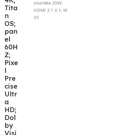
4K;
zvucnika 20W;
Tita
HDMI 2.1 X 1; M
n
25
OS;
pan
el
60H
Z;
Pixe
l
Pre
cise
Ultr
a
HD;
Dol
by
Visi