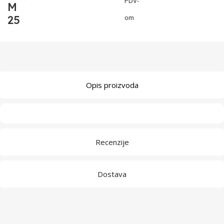
PDV-
M
25
om
Opis proizvoda
Recenzije
Dostava