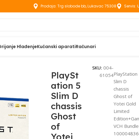
Prodaja: Trg slobode bb, Lukavac 75308
Servis:
Grijanje Hlađenje
Kućanski aparati
Računari
Station 5 Slim D chassis Ghost of Yotei Gold Limited Edition+
SKU:
004-
PlaySt
PlayStation
61054
Slim D
ation 5
chassis
Slim D
Ghost of
chassis
Yotei Gold
Limited
Ghost
Edition+Ga
of
VCH Bundle
100004836
Yotei