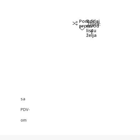
Poredi
Dodaj
Dijeli:
proizvod
na
listu
želja
sa
PDV-
om