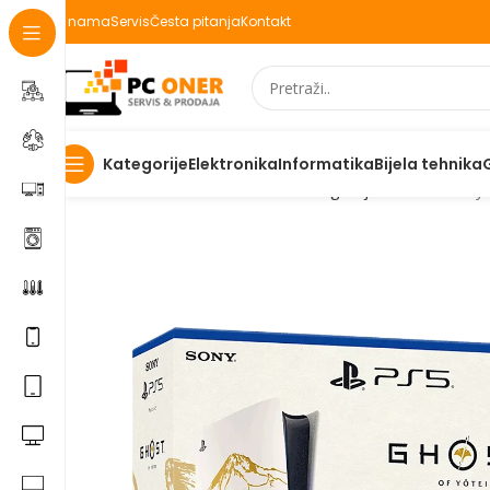
O nama
Servis
Česta pitanja
Kontakt
Elektronika
Informatika
Bijela tehnika
Kategorije
Početna
Elektronika
Konzole za igranje
Konzole
Play