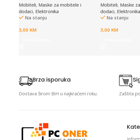
Mobiteli
,
Maske za mobitele i
Mobiteli
,
Maske za
65x100mm
dodaci
,
Elektronika
dodaci
,
Elektronik
Na stanju
Na stanju
3,00
KM
3,00
KM
Dodaj u korpu
Dodaj u korpu
Brza isporuka
Si
Dostava širom BiH u najkraćem roku.
Zaštita p
Kate
Inform