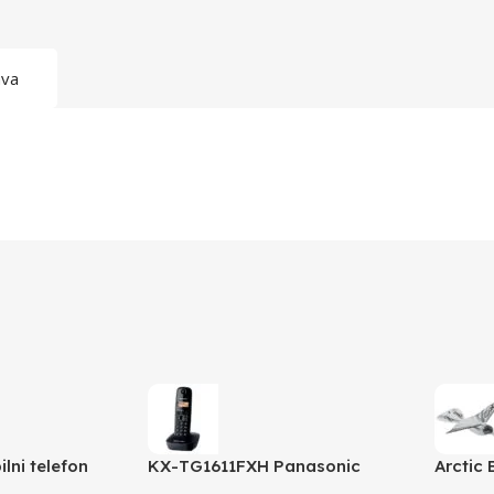
ava
lni telefon
KX-TG1611FXH Panasonic
Arctic 
randžasta
telefon crni DECT CID