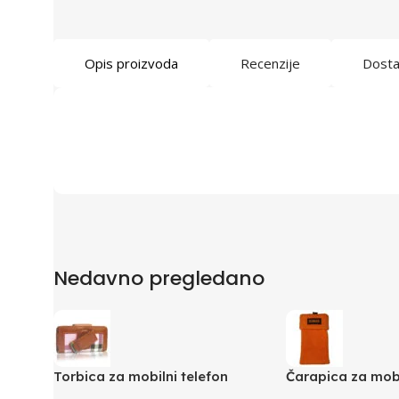
Opis proizvoda
Recenzije
Dost
Nedavno pregledano
Torbica za mobilni telefon
Čarapica za mobi
SBOX MCF-02 S 110x43x17mm
SBOX MCF-S2 na