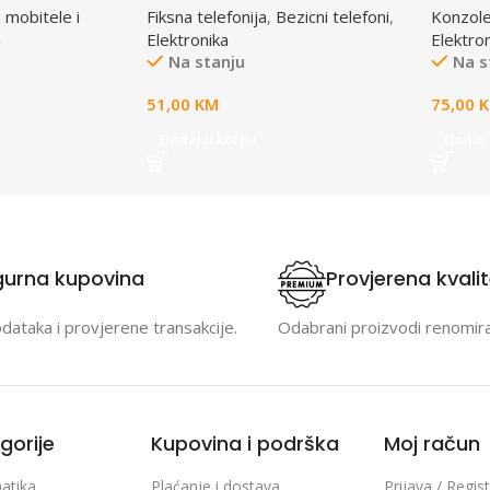
 mobitele i
Fiksna telefonija
,
Bezicni telefoni
,
Konzole
a
Elektronika
Elektro
Na stanju
Na s
51,00
KM
75,00
Dodaj u korpu
Dodaj 
gurna kupovina
Provjerena kvali
odataka i provjerene transakcije.
Odabrani proizvodi renomir
gorije
Kupovina i podrška
Moj račun
atika
Plaćanje i dostava
Prijava / Regist