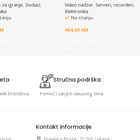
 za igranje
,
Dodaci
,
Video nadzor
,
Serveri, recorderi
,
nika
Elektronika
tanju
Na stanju
KM
464,00
KM
u korpu
Dodaj u korpu
teta
Stručna podrška
anih brendova.
Pomoć i savjeti iskusnog tima.
Kontakt informacije
racija
Branilaca Bosne, 75 300 Lukavac