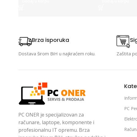
Dodaj u korpu
Dodaj u korpu
Brza isporuka
Si
Dostava širom BiH u najkraćem roku.
Zaštita p
Kate
Inform
PC Per
PC ONER je specijalizovan za
Elektr
računare, laptope, komponente i
Račun
profesionalnu IT opremu. Brza