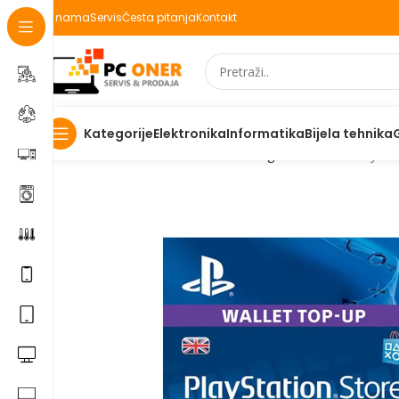
O nama
Servis
Česta pitanja
Kontakt
Elektronika
Informatika
Bijela tehnika
Kategorije
Početna
Informatika
Racunari
Digitalni kodovi
Playsta