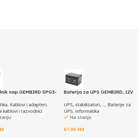
nik nap.GEMBIRD SPG3-
Baterija za UPS GEMBIRD, 12V
5 uticnica, prekidac,
12 AH BAT-12V12AH
tika
,
Kablovi i adapteri
,
UPS, stabilizatori, ...
,
Baterije za
osigurač, prenaponska
 kablovi i razvodnici
UPS
,
Informatika
tanju
Na stanju
KM
67,00
KM