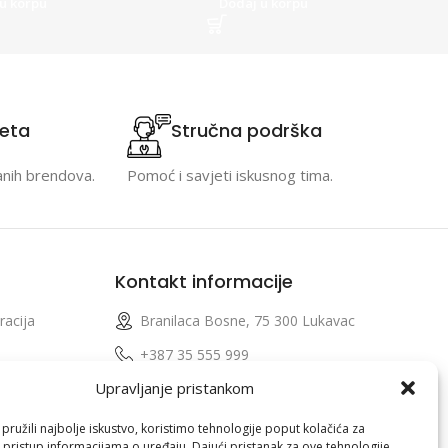
u korpu
Dodaj u korpu
teta
Stručna podrška
anih brendova.
Pomoć i savjeti iskusnog tima.
Kontakt informacije
racija
Branilaca Bosne, 75 300 Lukavac
e
+387 35 555 999
Upravljanje pristankom
info@pconer.ba
izvoda
ID: 4210115760008
ružili najbolje iskustvo, koristimo tehnologije poput kolačića za
i pristup informacijama o uređaju. Dajući pristanak za ove tehnologije,