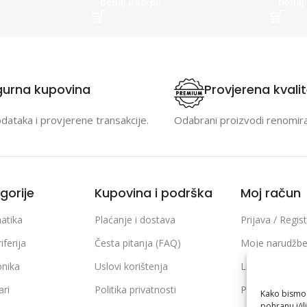
Dodaj u korpu
Dodaj 
gurna kupovina
Provjerena kvali
odataka i provjerene transakcije.
Odabrani proizvodi renomir
gorije
Kupovina i podrška
Moj račun
atika
Plaćanje i dostava
Prijava / Regist
iferija
Česta pitanja (FAQ)
Moje narudžb
onika
Uslovi korištenja
Lista želja
ari
Politika privatnosti
Poređenje pro
Kako bismo p
pohranu i/il