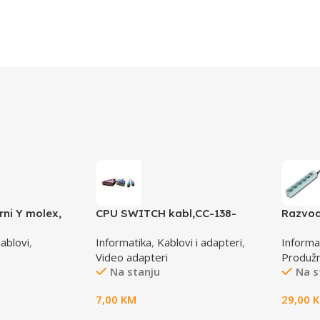
rni Y molex,
CPU SWITCH kabl,CC-138-
Razvod
-1 molex 4pin
6,25M/15M+6M+6M, GEMBIRD
B-15C, 
ablovi
,
Informatika
,
Kablovi i adapteri
,
Informa
male
4,5m, 
Video adapteri
Produžni
zaštita
Na stanju
Na s
7,00
KM
29,00