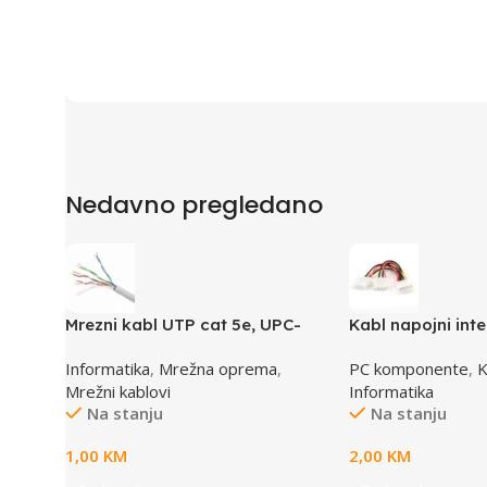
Nedavno pregledano
Mrezni kabl UTP cat 5e, UPC-
Kabl napojni inte
5004E po metru GEMBIRD
GEMBIRD CC-PSU
Informatika
,
Mrežna oprema
,
PC komponente
,
K
1x female to 2x 
Mrežni kablovi
Informatika
Na stanju
Na stanju
1,00
KM
2,00
KM