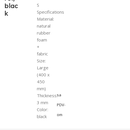
blac
S
Specifications
k
Material:
natural
rubber
foam
+
fabric
Size:
Large
(400 x
450
mm)
sa
Thickness:
3 mm
PDV-
Color:
om
black