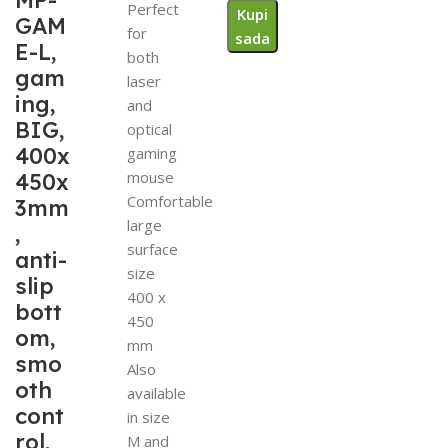
MP-
Perfect
Kupi
GAM
for
sada
E-L,
both
gam
laser
ing,
and
BIG,
optical
400x
gaming
mouse
450x
Comfortable
3mm
large
,
surface
anti-
size
slip
400 x
bott
450
om,
mm
smo
Also
oth
available
cont
in size
rol,
M and