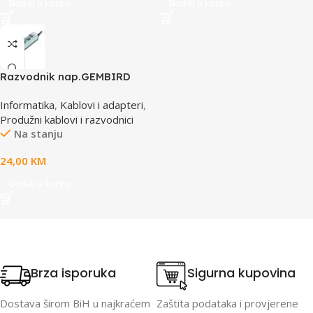
Dodaj u korpu
Dodaj u korpu
Razvodnik nap.GEMBIRD
SPG3-B-10C, 5 utičnica,
Informatika
,
Kablovi i adapteri
,
prekidač,3m, osigurač,
Produžni kablovi i razvodnici
prenaponska zaštita
Na stanju
24,00
KM
Dodaj u korpu
Brza isporuka
Sigurna kupovina
Dostava širom BiH u najkraćem
Zaštita podataka i provjerene