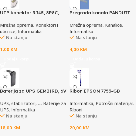
UTP konektor RJ45, 8P8C,
Pregrada kanala PANDUIT
cat5e
TGDW2
Mrežna oprema
,
Konektori i
Mrežna oprema
,
Kanalice
,
uticnice
,
Informatika
Informatika
Na stanju
Na stanju
1,00
KM
4,00
KM
Dodaj u korpu
Dodaj u korpu
Baterija za UPS GEMBIRD, 6V
Ribon EPSON 7753-GB
4,5 AH BAT-6V4.5AH
S015021, LQ 300 350
UPS, stabilizatori, ...
,
Baterije za
Informatika
,
Potrošni materijal
,
/4X0/5X0/8X0 (A4)S015633
UPS
,
Informatika
Riboni
Na stanju
Na stanju
18,00
KM
20,00
KM