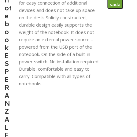
n
for easy connection of additional
sada
ot
devices and does not take up space
e
on the desk. Solidly constructed,
b
durable design easily supports the
o
weight of the notebook. It does not
o
require an external power source –
k
powered from the USB port of the
notebook. On the side of a built-in
E
power switch. No installation required.
S
Durable, comfortable and easy to
P
carry. Compatible with all types of
E
notebooks.
R
A
N
Z
A
L
E