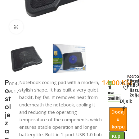
Click to enlarge
SKU:
Meto
Pored
Dod
14,00
KM
P
Notebook cooling pad with a modern,
004-
plaća
proi
na
1
1
o
stylish shape. It has built a very quiet,
list
29017
na
na
želj
backlit, big fan. It removes heat from
st
zalihi
zalihi
Dijeli:
underneath the notebook, cooling it
ol
Dodaj
and reducing the operating
je
u
temperature of the components which
z
korpu
ensures stable operation and longer
a
battery life. Built-in 1-port USB 1.0 hub
Kupi