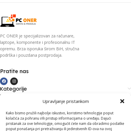
PC ONER je specijalizovan za računare,
laptope, komponente i profesionalnu IT
opremu. Brza isporuka širom BiH, stručna
podrška i pouzdana postprodaja.
Pratite nas
Kategorije
Kupovina i podrška
Upravljanje pristankom
Moj račun
Kontakt informacije
Kako bismo pružili najbolje iskustvo, koristimo tehnologije poput
kolačića za pohranu i/ili pristup informacijama o uređaju. Dajući
Branilaca Bosne, 75 300 Lukavac
pristanak za ove tehnologije, omogućit ćete nam da obradimo podatke
poput ponašanja pri pretraživanju ili jedinstvenih ID-ova na ovoj