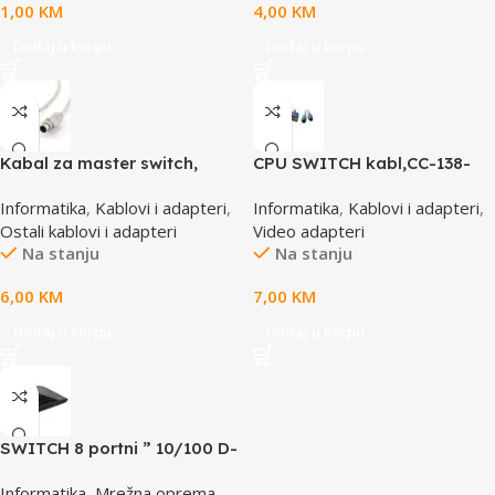
1,00
KM
4,00
KM
Dodaj u korpu
Dodaj u korpu
Kabal za master switch,
CPU SWITCH kabl,CC-138-
MD6M/MD6M, CC-143-6,
6,25M/15M+6M+6M, GEMBIRD
Informatika
,
Kablovi i adapteri
,
Informatika
,
Kablovi i adapteri
,
GEMBIRD
Ostali kablovi i adapteri
Video adapteri
Na stanju
Na stanju
6,00
KM
7,00
KM
Dodaj u korpu
Dodaj u korpu
SWITCH 8 portni ” 10/100 D-
LINK, DES-1008D
Informatika
,
Mrežna oprema
,