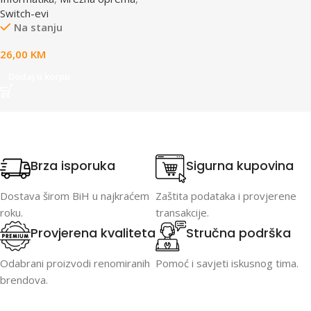
Switch-evi
Na stanju
26,00
KM
Dodaj u korpu
Brza isporuka
Sigurna kupovina
Dostava širom BiH u najkraćem
Zaštita podataka i provjerene
roku.
transakcije.
Provjerena kvaliteta
Stručna podrška
Odabrani proizvodi renomiranih
Pomoć i savjeti iskusnog tima.
brendova.