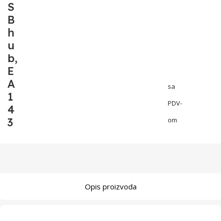
S
B
h
u
b,
E
A
sa
1
PDV-
4
3
om
Opis proizvoda