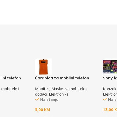
lni telefon
Čarapica za mobilni telefon
Sony i
veno-bijela
SBOX MCF-S2 narandžasta
 mobitele i
Mobiteli
,
Maske za mobitele i
Konzole
65x100mm
a
dodaci
,
Elektronika
Elektro
Na stanju
Na s
3,00
KM
13,00