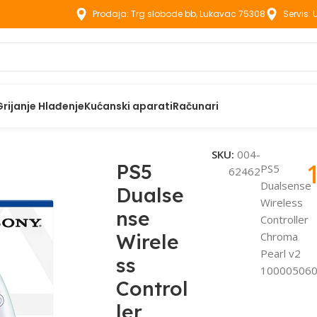
Prodaja: Trg slobode bb, Lukavac 75308
Servis:
Grijanje Hlađenje
Kućanski aparati
Računari
zole
PS5 Dualsense Wireless Controller Chroma Pearl v2 10000
SKU:
004-
PS5
PS5
62462
Dualsense
Dualse
Wireless
nse
Controller
Wirele
Chroma
Pearl v2
ss
10000506
Control
ler