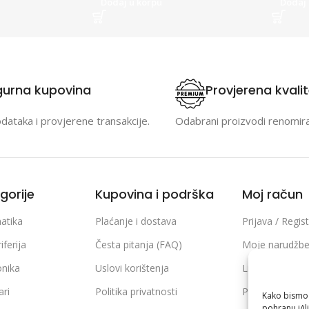
Dodaj u korpu
Dodaj 
gurna kupovina
Provjerena kvali
odataka i provjerene transakcije.
Odabrani proizvodi renomir
gorije
Kupovina i podrška
Moj račun
atika
Plaćanje i dostava
Prijava / Regist
iferija
Česta pitanja (FAQ)
Moje narudžb
onika
Uslovi korištenja
Lista želja
ari
Politika privatnosti
Poređenje pro
Kako bismo p
pohranu i/il