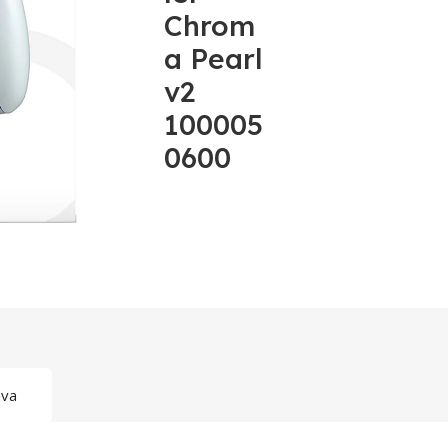
Chrom
a Pearl
v2
100005
0600
ava