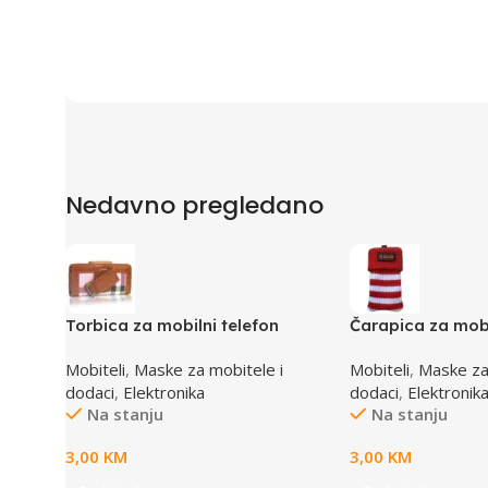
Nedavno pregledano
Torbica za mobilni telefon
Čarapica za mobi
SBOX MCF-02 S 110x43x17mm
SBOX MCF-S12 cr
Mobiteli
,
Maske za mobitele i
Mobiteli
,
Maske za
65x100mm
dodaci
,
Elektronika
dodaci
,
Elektronik
Na stanju
Na stanju
3,00
KM
3,00
KM