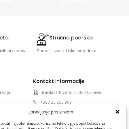
u korpu
Dodaj u korpu
teta
Stručna podrška
anih brendova.
Pomoć i savjeti iskusnog tima.
Kontakt informacije
racija
Branilaca Bosne, 75 300 Lukavac
e
+387 35 555 999
Upravljanje pristankom
info@pconer.ba
izvoda
ID: 4210115760008
ružili najbolje iskustvo, koristimo tehnologije poput kolačića za
i pristup informacijama o uređaju. Dajući pristanak za ove tehnologije,