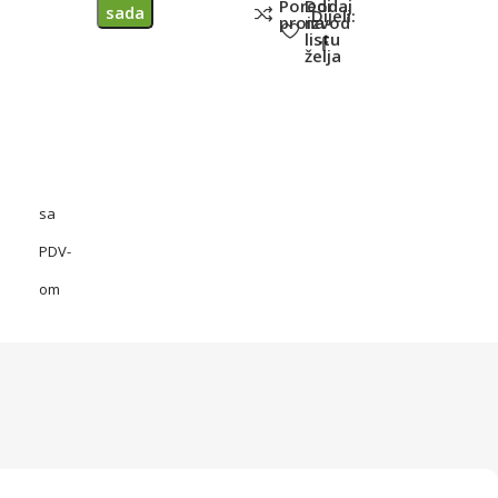
Poredi
Dodaj
sada
Dijeli:
proizvod
na
listu
želja
sa
PDV-
om