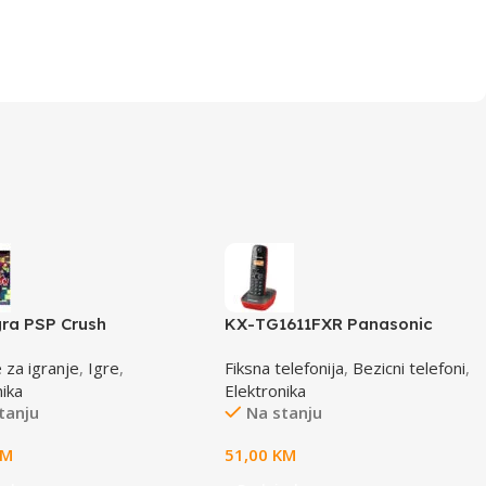
gra PSP Crush
KX-TG1611FXR Panasonic
telefon crno/crveni DECT CID
 za igranje
,
Igre
,
Fiksna telefonija
,
Bezicni telefoni
,
nika
Elektronika
tanju
Na stanju
KM
51,00
KM