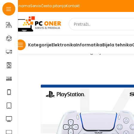
O nama
Servis
Česta pitanja
Kontakt
Elektronika
Informatika
Bijela tehnika
Kategorije
Početna
Elektronika
Konzole za igranje
Dodaci za kon