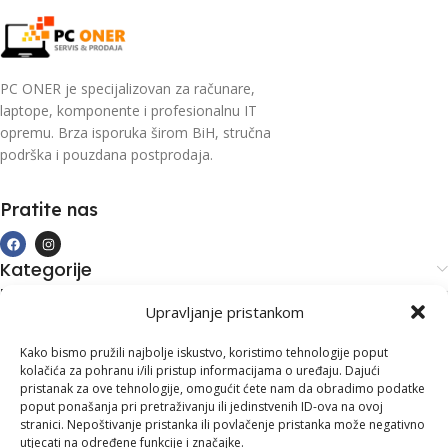
PC ONER je specijalizovan za računare,
laptope, komponente i profesionalnu IT
opremu. Brza isporuka širom BiH, stručna
podrška i pouzdana postprodaja.
Pratite nas
Kategorije
Kupovina i podrška
Upravljanje pristankom
Moj račun
Kontakt informacije
Kako bismo pružili najbolje iskustvo, koristimo tehnologije poput
kolačića za pohranu i/ili pristup informacijama o uređaju. Dajući
Branilaca Bosne, 75 300 Lukavac
pristanak za ove tehnologije, omogućit ćete nam da obradimo podatke
poput ponašanja pri pretraživanju ili jedinstvenih ID-ova na ovoj
+387 35 555 999
stranici. Nepoštivanje pristanka ili povlačenje pristanka može negativno
utjecati na određene funkcije i značajke.