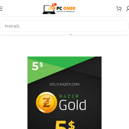
Početna
Informatika
Racunari
Digitalni kodovi