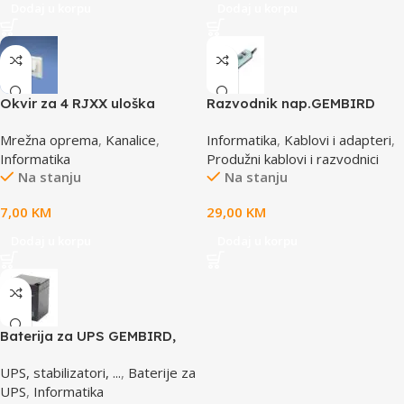
Dodaj u korpu
Dodaj u korpu
Okvir za 4 RJXX uloška
Razvodnik nap.GEMBIRD
T70FH4IW
SPG3-B-15C, 5 uticnica,
Mrežna oprema
,
Kanalice
,
Informatika
,
Kablovi i adapteri
,
prekidac, 4,5m, osigurač,
Informatika
Produžni kablovi i razvodnici
prenaponska zaštita
Na stanju
Na stanju
7,00
KM
29,00
KM
Dodaj u korpu
Dodaj u korpu
Baterija za UPS GEMBIRD,
12V 4,5 AH BAT-12V4.5AH
UPS, stabilizatori, ...
,
Baterije za
UPS
,
Informatika