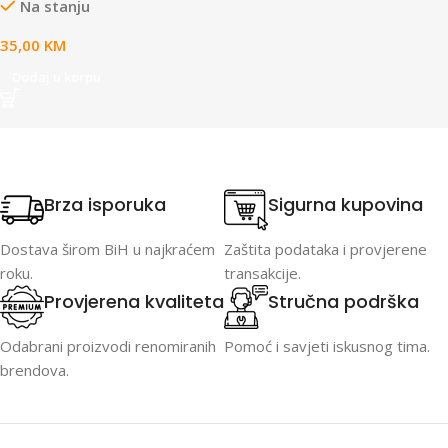
Na stanju
35,00
KM
Dodaj u korpu
Brza isporuka
Sigurna kupovina
Dostava širom BiH u najkraćem
Zaštita podataka i provjerene
roku.
transakcije.
Provjerena kvaliteta
Stručna podrška
Odabrani proizvodi renomiranih
Pomoć i savjeti iskusnog tima.
brendova.