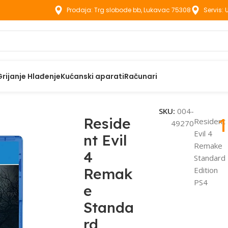
Prodaja: Trg slobode bb, Lukavac 75308
Servis:
Grijanje Hlađenje
Kućanski aparati
Računari
 Evil 4 Remake Standard Edition PS4
SKU:
004-
1
Reside
Resident
49270
Evil 4
nt Evil
Remake
4
Standard
Remak
Edition
PS4
e
Standa
rd