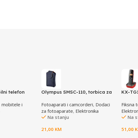
lni telefon
Olympus SMSC-110, torbica za
KX-TG1
nk-roza
VG aparate, smart soft case,
telefo
 mobitele i
Fotoaparati i camcorderi
,
Dodaci
Fiksna t
E0412112
a
za fotoaparate
,
Elektronika
Elektro
Na stanju
Na s
21,00
KM
51,00