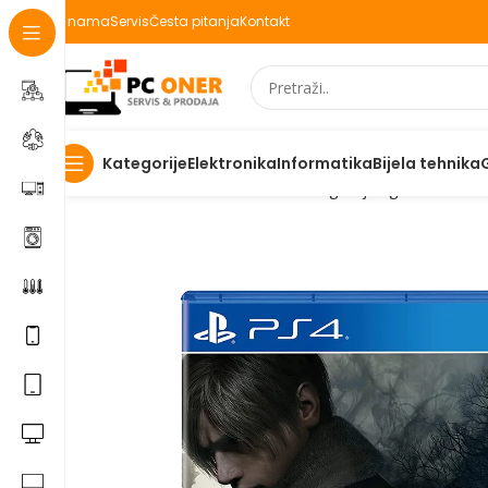
O nama
Servis
Česta pitanja
Kontakt
Elektronika
Informatika
Bijela tehnika
Kategorije
Početna
Elektronika
Konzole za igranje
Igre
Resident