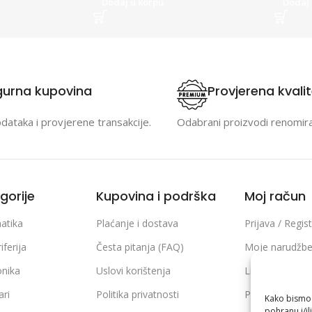
Dodaj u korpu
Dodaj 
gurna kupovina
Provjerena kvali
odataka i provjerene transakcije.
Odabrani proizvodi renomir
gorije
Kupovina i podrška
Moj račun
atika
Plaćanje i dostava
Prijava / Regist
iferija
Česta pitanja (FAQ)
Moje narudžb
onika
Uslovi korištenja
Lista želja
ari
Politika privatnosti
Poređenje pro
Kako bismo p
pohranu i/il