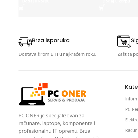
Dodaj u korpu
Dodaj u korpu
Brza isporuka
Si
Dostava širom BiH u najkraćem roku.
Zaštita p
Kate
Inform
PC Per
PC ONER je specijalizovan za
Elektr
računare, laptope, komponente i
Račun
profesionalnu IT opremu. Brza