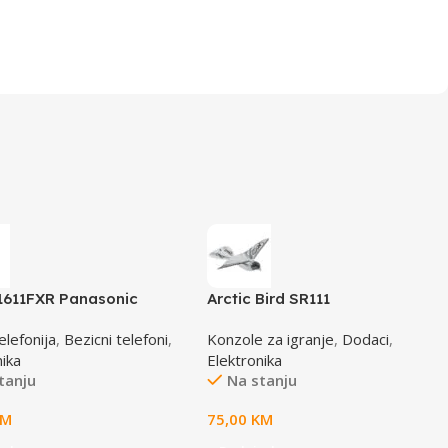
611FXR Panasonic
Arctic Bird SR111
n crno/crveni DECT CID
elefonija
,
Bezicni telefoni
,
Konzole za igranje
,
Dodaci
,
nika
Elektronika
tanju
Na stanju
KM
75,00
KM