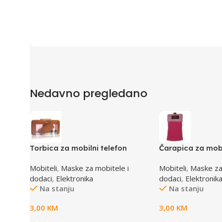
Nedavno pregledano
Torbica za mobilni telefon
Čarapica za mobi
SBOX MCF-02 S 110x43x17mm
SBOX MCF-S3 pi
Mobiteli
,
Maske za mobitele i
Mobiteli
,
Maske za
65x100mm
dodaci
,
Elektronika
dodaci
,
Elektronik
Na stanju
Na stanju
3,00
KM
3,00
KM