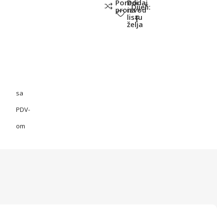
Poredi
Dodaj
Dijeli:
proizvod
na
listu
želja
sa
PDV-
om