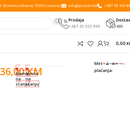
 Ul. Branilaca Bosne, 75300 Lukavac
info@pconer.ba
+387 35 416 8
Prodaja
Dosta
+387 35 555 999
48h
0,00
K
Metode
36,00
KM
plaćanja:
Nema
Nema
na
na
stanju
stanju