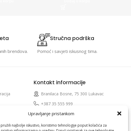
u korpu
Dodaj u korpu
teta
Stručna podrška
anih brendova.
Pomoć i savjeti iskusnog tima.
Kontakt informacije
racija
Branilaca Bosne, 75 300 Lukavac
e
+387 35 555 999
Upravljanje pristankom
info@pconer.ba
izvoda
ID: 4210115760008
ružili najbolje iskustvo, koristimo tehnologije poput kolačića za
i pristup informacijama o uređaju. Dajući pristanak za ove tehnologije,