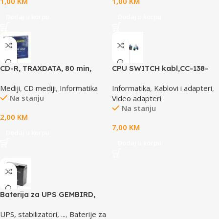
1,00
KM
1,00
KM
Dodaj u korpu
Dodaj u korpu
CD-R, TRAXDATA, 80 min,
CPU SWITCH kabl,CC-138-
52X, SLIMBOX
6,25M/15M+6M+6M, GEMBIRD
Mediji
,
CD mediji
,
Informatika
Informatika
,
Kablovi i adapteri
,
Na stanju
Video adapteri
Na stanju
2,00
KM
7,00
KM
Dodaj u korpu
Dodaj u korpu
Baterija za UPS GEMBIRD,
12V 17 AH BAT-12V17AH/4
UPS, stabilizatori, ...
,
Baterije za