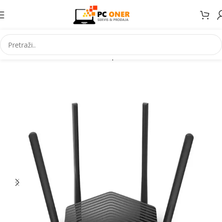
Početna
Informatika
Mrežna oprema
Router-i