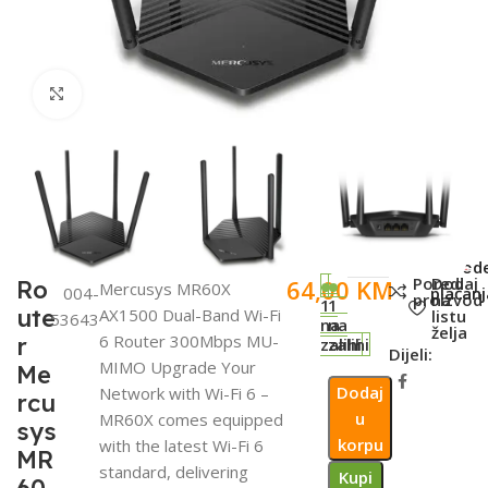
Click to enlarge
SKU:
Metod
Poredi
Dodaj
64,00
KM
Ro
Mercusys MR60X
004-
plaćanj
proizvod
na
1
1
ute
AX1500 Dual-Band Wi-Fi
listu
53643
na
na
želja
6 Router 300Mbps MU-
r
zalihi
zalihi
Dijeli:
MIMO Upgrade Your
Me
Dodaj
Network with Wi-Fi 6 –
rcu
u
MR60X comes equipped
sys
korpu
with the latest Wi-Fi 6
MR
standard, delivering
Kupi