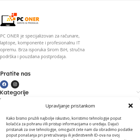
PC ONER je specijalizovan za računare,
laptope, komponente i profesionalnu IT
opremu. Brza isporuka širom BiH, stručna
podrška i pouzdana postprodaja.
Pratite nas
Kategorije
Kupovina i podrška
Upravljanje pristankom
Moj račun
Kontakt informacije
Kako bismo pružili najbolje iskustvo, koristimo tehnologije poput
kolačića za pohranu i/ili pristup informacijama o uređaju. Dajući
Branilaca Bosne, 75 300 Lukavac
pristanak za ove tehnologije, omogućit ćete nam da obradimo podatke
poput ponašanja pri pretraživanju ili jedinstvenih ID-ova na ovoj
+387 35 555 999