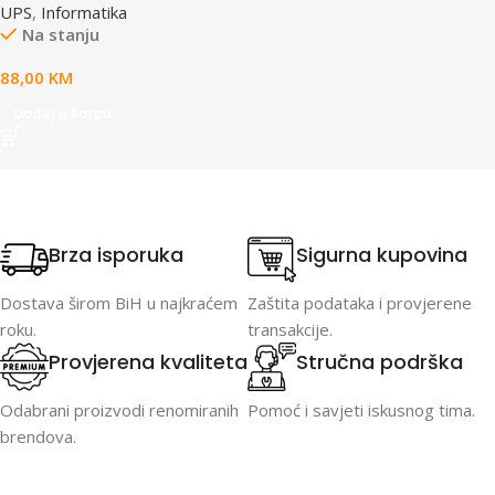
UPS
,
Informatika
Na stanju
88,00
KM
Dodaj u korpu
Brza isporuka
Sigurna kupovina
Dostava širom BiH u najkraćem
Zaštita podataka i provjerene
roku.
transakcije.
Provjerena kvaliteta
Stručna podrška
Odabrani proizvodi renomiranih
Pomoć i savjeti iskusnog tima.
brendova.