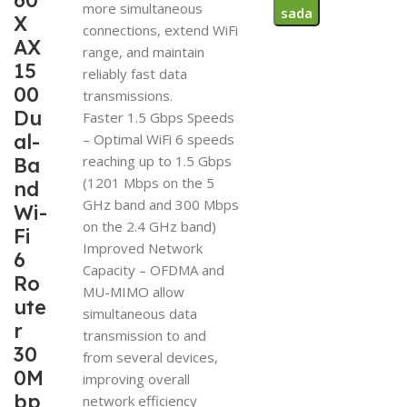
60
more simultaneous
sada
X
connections, extend WiFi
AX
range, and maintain
15
reliably fast data
00
transmissions.
Du
Faster 1.5 Gbps Speeds
al-
– Optimal WiFi 6 speeds
reaching up to 1.5 Gbps
Ba
(1201 Mbps on the 5
nd
GHz band and 300 Mbps
Wi-
on the 2.4 GHz band)
Fi
Improved Network
6
Capacity – OFDMA and
Ro
MU-MIMO allow
ute
simultaneous data
r
transmission to and
30
from several devices,
0M
improving overall
bp
network efficiency