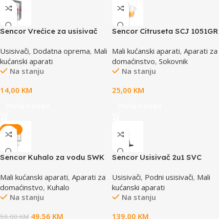
Sencor Vrećice za usisivač
Sencor Citruseta SCJ 1051GR
od mikrofibra SVCX 0412
Usisivači
,
Dodatna oprema
,
Mali
Mali kućanski aparati
,
Aparati za
kućanski aparati
domaćinstvo
,
Sokovnik
Na stanju
Na stanju
14,00
KM
25,00
KM
Dodaj u korpu
Dodaj u korpu
-16%
Sencor Kuhalo za vodu SWK
Sencor Usisivač 2u1 SVC
0950WH
900-EUE3
Mali kućanski aparati
,
Aparati za
Usisivači
,
Podni usisivači
,
Mali
domaćinstvo
,
Kuhalo
kućanski aparati
Na stanju
Na stanju
49,56
KM
139,00
KM
59,00
KM