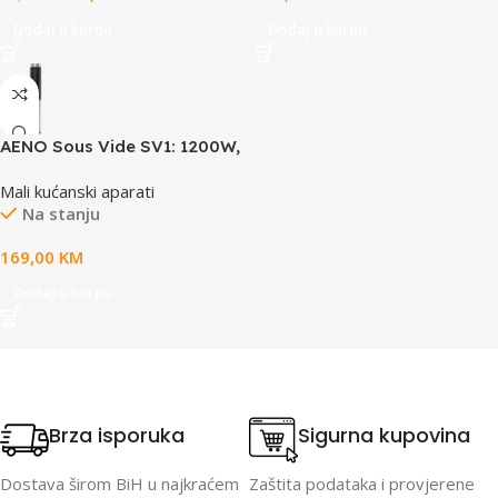
Dodaj u korpu
Dodaj u korpu
AENO Sous Vide SV1: 1200W,
4 Automatic programs,
Mali kućanski aparati
Temperature adjustment,
Na stanju
Timer, Touch screen, LCD-
display, IPX7 Water Proof
169,00
KM
Dodaj u korpu
Brza isporuka
Sigurna kupovina
Dostava širom BiH u najkraćem
Zaštita podataka i provjerene