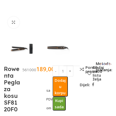
Click to enlarge
SKU:
Metode
Poredi
Dodaj
189,00
KM
Rowe
561000
plaćanja:
proizvod
na
nta
listu
želja
Dodaj
Pegla
Dijeli:
u
za
sa
korpu
kosu
PDV-
Kupi
SF81
sada
20F0
om