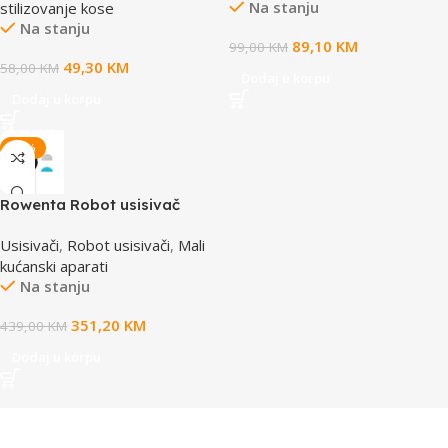
Na stanju
stilizovanje kose
Na stanju
89,10
KM
99,00
KM
49,30
KM
58,00
KM
Dodaj u korpu
Dodaj u korpu
-20%
Rowenta Robot usisivač
RR87C5WH
Usisivači
,
Robot usisivači
,
Mali
kućanski aparati
Na stanju
351,20
KM
439,00
KM
Dodaj u korpu