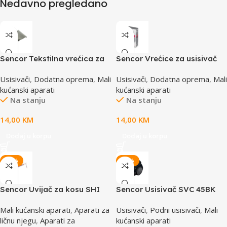
Nedavno pregledano
Sencor Tekstilna vrećica za
Sencor Vrećice za usisivač
usisivač SVC 45/52
od mikrofibra SVCX 0412
Usisivači
,
Dodatna oprema
,
Mali
Usisivači
,
Dodatna oprema
,
Mali
kućanski aparati
kućanski aparati
Na stanju
Na stanju
14,00
KM
14,00
KM
Dodaj u korpu
Dodaj u korpu
-15%
-10%
Sencor Uvijač za kosu SHI
Sencor Usisivač SVC 45BK
4700GD WAVEMAKER
Mali kućanski aparati
,
Aparati za
Usisivači
,
Podni usisivači
,
Mali
ličnu njegu
,
Aparati za
kućanski aparati