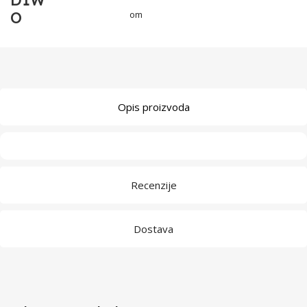
D1W
O
om
Opis proizvoda
Recenzije
Dostava