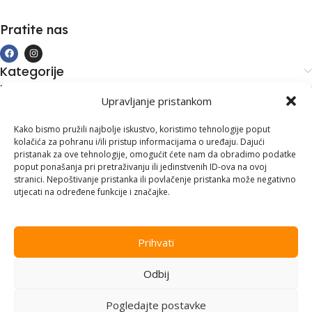
Pratite nas
Kategorije
Kupovina i podrška
Upravljanje pristankom
Moj račun
Kontakt informacije
Kako bismo pružili najbolje iskustvo, koristimo tehnologije poput
kolačića za pohranu i/ili pristup informacijama o uređaju. Dajući
Branilaca Bosne, 75 300 Lukavac
pristanak za ove tehnologije, omogućit ćete nam da obradimo podatke
poput ponašanja pri pretraživanju ili jedinstvenih ID-ova na ovoj
+387 35 555 999
stranici. Nepoštivanje pristanka ili povlačenje pristanka može negativno
utjecati na određene funkcije i značajke.
info@pconer.ba
ID: 4210115760008
Prihvati
PDV : 210115760008
Odbij
Copyright © 2025
PC ONER
, sva prava zadržana. Design by
ED-
Vision
.
Pogledajte postavke