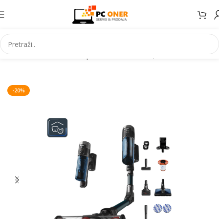
Početna
Mali kućanski aparati
Usisivači
Štapni usisivači
-20%