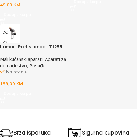
Dodaj u korpu
49,00
KM
Dodaj u korpu
Lamart Pretis lonac LT1255
Mali kućanski aparati
,
Aparati za
domaćinstvo
,
Posuđe
Na stanju
139,00
KM
Dodaj u korpu
Brza isporuka
Sigurna kupovina