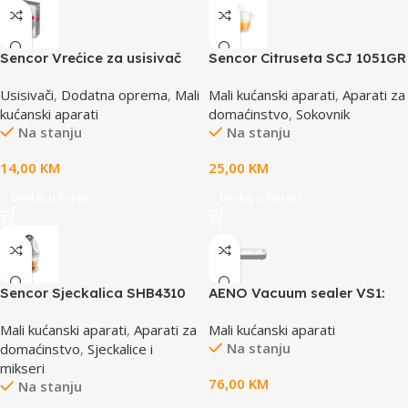
Sencor Vrećice za usisivač
Sencor Citruseta SCJ 1051GR
od mikrofibra SVCX 0412
Usisivači
,
Dodatna oprema
,
Mali
Mali kućanski aparati
,
Aparati za
kućanski aparati
domaćinstvo
,
Sokovnik
Na stanju
Na stanju
14,00
KM
25,00
KM
Dodaj u korpu
Dodaj u korpu
Sencor Sjeckalica SHB4310
AENO Vacuum sealer VS1:
85W, 65kPa, 2 modes:
Mali kućanski aparati
,
Aparati za
Mali kućanski aparati
Vac+Seal, Seal, Compact
Na stanju
domaćinstvo
,
Sjeckalice i
size, Max Pocket Width 30
mikseri
cm
76,00
KM
Na stanju