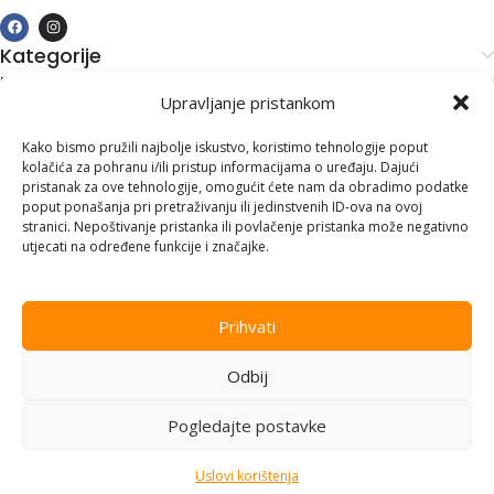
Kategorije
Kupovina i podrška
Upravljanje pristankom
Moj račun
Kontakt informacije
Kako bismo pružili najbolje iskustvo, koristimo tehnologije poput
kolačića za pohranu i/ili pristup informacijama o uređaju. Dajući
Branilaca Bosne, 75 300 Lukavac
pristanak za ove tehnologije, omogućit ćete nam da obradimo podatke
poput ponašanja pri pretraživanju ili jedinstvenih ID-ova na ovoj
+387 35 555 999
stranici. Nepoštivanje pristanka ili povlačenje pristanka može negativno
utjecati na određene funkcije i značajke.
info@pconer.ba
ID: 4210115760008
Prihvati
PDV : 210115760008
Odbij
Copyright © 2025
PC ONER
, sva prava zadržana. Design by
ED-
Vision
.
Pogledajte postavke
Uslovi korištenja