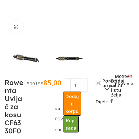
Click to enlarge
SKU:
Metode
Poredi
Dodaj
85,00
KM
Rowe
509198
plaćanja:
proizvod
na
nta
listu
želja
Dodaj
Uvija
Dijeli:
u
č za
sa
korpu
kosu
PDV-
Kupi
CF63
sada
30F0
om