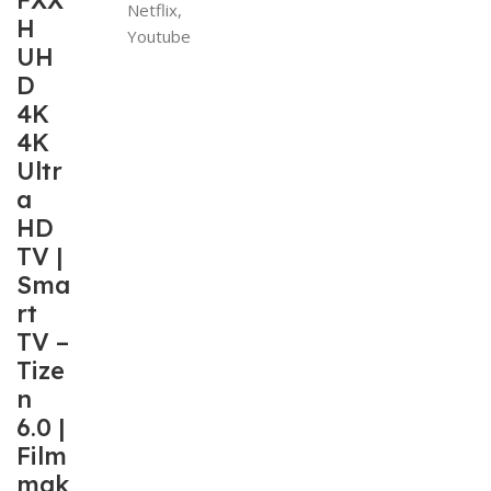
FXX
Netflix,
H
Youtube
UH
D
4K
4K
Ultr
a
HD
TV |
Sma
rt
TV –
Tize
n
6.0 |
Film
mak