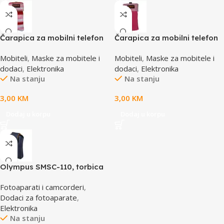
Čarapica za mobilni telefon
Čarapica za mobilni telefon
SBOX MCF-S16 crveno-roza-
SBOX MCF-S3 pink-roza
Mobiteli
,
Maske za mobitele i
Mobiteli
,
Maske za mobitele i
bijela 65x100mm
65x100mm
dodaci
,
Elektronika
dodaci
,
Elektronika
Na stanju
Na stanju
3,00
KM
3,00
KM
Dodaj u korpu
Dodaj u korpu
Olympus SMSC-110, torbica
za VG aparate, smart soft
Fotoaparati i camcorderi
,
case, E0412112
Dodaci za fotoaparate
,
Elektronika
Na stanju