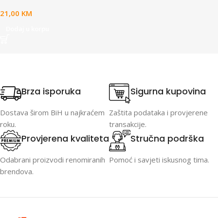
21,00
KM
Dodaj u korpu
Brza isporuka
Sigurna kupovina
Dostava širom BiH u najkraćem
Zaštita podataka i provjerene
roku.
transakcije.
Provjerena kvaliteta
Stručna podrška
Odabrani proizvodi renomiranih
Pomoć i savjeti iskusnog tima.
brendova.