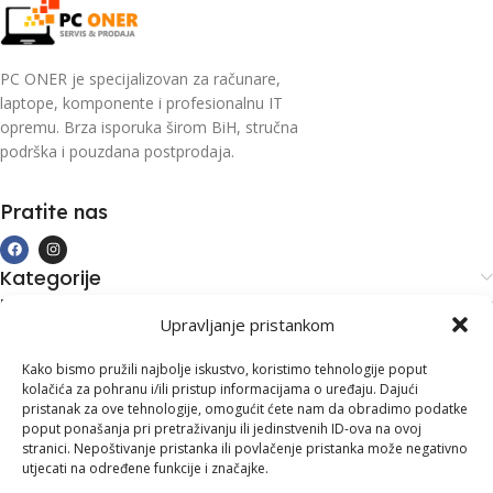
PC ONER je specijalizovan za računare,
laptope, komponente i profesionalnu IT
opremu. Brza isporuka širom BiH, stručna
podrška i pouzdana postprodaja.
Pratite nas
Kategorije
Kupovina i podrška
Upravljanje pristankom
Moj račun
Kontakt informacije
Kako bismo pružili najbolje iskustvo, koristimo tehnologije poput
kolačića za pohranu i/ili pristup informacijama o uređaju. Dajući
Branilaca Bosne, 75 300 Lukavac
pristanak za ove tehnologije, omogućit ćete nam da obradimo podatke
poput ponašanja pri pretraživanju ili jedinstvenih ID-ova na ovoj
+387 35 555 999
stranici. Nepoštivanje pristanka ili povlačenje pristanka može negativno
utjecati na određene funkcije i značajke.
info@pconer.ba