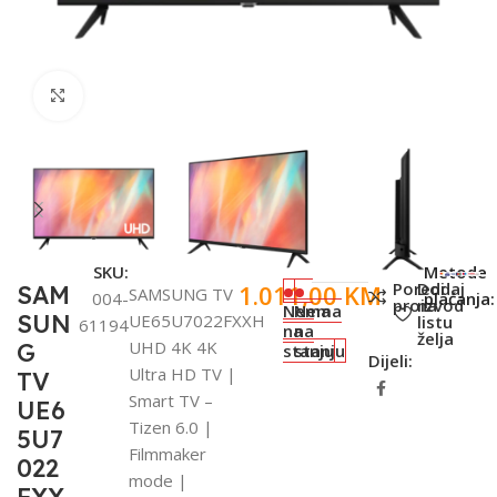
Click to enlarge
SKU:
Metode
Poredi
Dodaj
1.011,00
KM
SAM
SAMSUNG TV
004-
plaćanja:
proizvod
na
Nema
Nema
SUN
UE65U7022FXXH
listu
61194
na
na
želja
UHD 4K 4K
G
stanju
stanju
Dijeli:
Ultra HD TV |
TV
Smart TV –
UE6
Tizen 6.0 |
5U7
Filmmaker
022
mode |