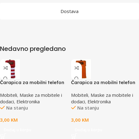
Dostava
Nedavno pregledano
Čarapica za mobilni telefon
Čarapica za mobilni telefon
SBOX MCF-S12 crveno-bijela
SBOX MCF-S2 narandžasta
Mobiteli
,
Maske za mobitele i
Mobiteli
,
Maske za mobitele i
65x100mm
65x100mm
dodaci
,
Elektronika
dodaci
,
Elektronika
Na stanju
Na stanju
3,00
KM
3,00
KM
Dodaj u korpu
Dodaj u korpu