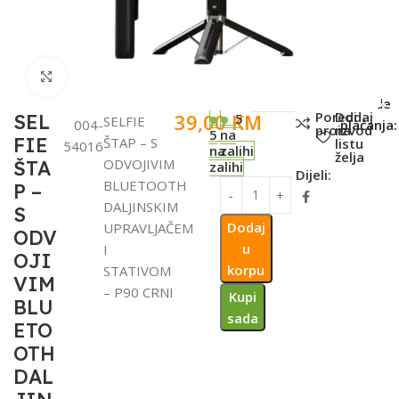
Click to enlarge
SKU:
Metode
Poredi
Dodaj
39,00
KM
SEL
5
SELFIE
004-
plaćanja:
proizvod
na
5
na
FIE
ŠTAP – S
listu
54016
na
zalihi
želja
ODVOJIVIM
ŠTA
zalihi
Dijeli:
BLUETOOTH
P –
DALJINSKIM
S
Dodaj
UPRAVLJAČEM
ODV
u
I
OJI
korpu
STATIVOM
VIM
– P90 CRNI
Kupi
BLU
sada
ETO
OTH
DAL