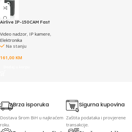
Airlive IP-150CAM Fast
Ethernet Dual Stream IP
Video nadzor
,
IP kamere
,
camera
Elektronika
Na stanju
161,00
KM
Dodaj u korpu
Brza isporuka
Sigurna kupovina
Dostava širom BiH u najkraćem
Zaštita podataka i provjerene
roku.
transakcije.