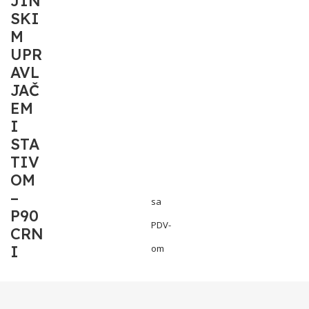
JIN
SKI
M
UPR
AVL
JAČ
EM
I
STA
TIV
OM
–
sa
P90
PDV-
CRN
I
om