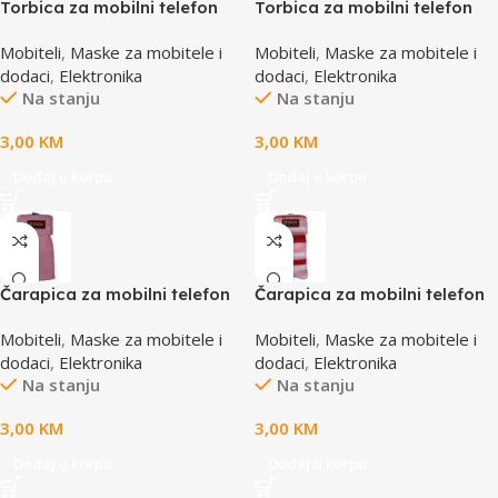
Torbica za mobilni telefon
Torbica za mobilni telefon
SBOX MCF-02 M
SBOX MCF-02 S
Mobiteli
,
Maske za mobitele i
Mobiteli
,
Maske za mobitele i
110x45x17mm
110x43x17mm
dodaci
,
Elektronika
dodaci
,
Elektronika
Na stanju
Na stanju
3,00
KM
3,00
KM
Dodaj u korpu
Dodaj u korpu
Čarapica za mobilni telefon
Čarapica za mobilni telefon
SBOX MCF-S1 roza
SBOX MCF-S16 crveno-roza-
Mobiteli
,
Maske za mobitele i
Mobiteli
,
Maske za mobitele i
65x100mm
bijela 65x100mm
dodaci
,
Elektronika
dodaci
,
Elektronika
Na stanju
Na stanju
3,00
KM
3,00
KM
Dodaj u korpu
Dodaj u korpu