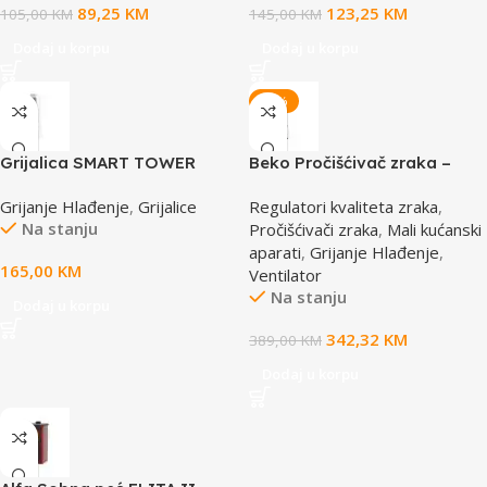
89,25
KM
123,25
KM
105,00
KM
145,00
KM
Dodaj u korpu
Dodaj u korpu
-12%
Grijalica SMART TOWER
Beko Pročišćivač zraka –
HEATER LITE XIAOMI
Ventilator EBA 6000 W
Grijanje Hlađenje
,
Grijalice
Regulatori kvaliteta zraka
,
Na stanju
Pročišćivači zraka
,
Mali kućanski
aparati
,
Grijanje Hlađenje
,
165,00
KM
Ventilator
Na stanju
Dodaj u korpu
342,32
KM
389,00
KM
Dodaj u korpu