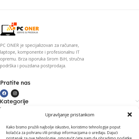
PC ONER je specijalizovan za računare,
laptope, komponente i profesionalnu IT
opremu. Brza isporuka širom BiH, stručna
podrška i pouzdana postprodaja.
Pratite nas
Kategorije
Kupovina i podrška
Upravljanje pristankom
Moj račun
Kontakt informacije
Kako bismo pružili najbolje iskustvo, koristimo tehnologije poput
kolačića za pohranu i/ili pristup informacijama o uređaju. Dajući
Branilaca Bosne, 75 300 Lukavac
pristanak za ove tehnologije, omogućit ćete nam da obradimo podatke