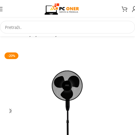
Početna
Grijanje Hlađenje
Ventilator
-20%