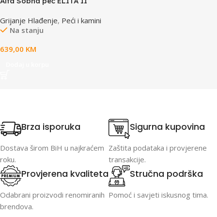
Alfa Sobna peć ELITA II
Crvena
Grijanje Hlađenje
,
Peći i kamini
Na stanju
639,00
KM
Dodaj u korpu
Brza isporuka
Sigurna kupovina
Dostava širom BiH u najkraćem
Zaštita podataka i provjerene
roku.
transakcije.
Provjerena kvaliteta
Stručna podrška
Odabrani proizvodi renomiranih
Pomoć i savjeti iskusnog tima.
brendova.