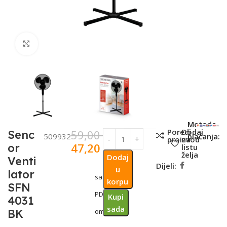
Click to enlarge
SKU:
Metode
Poredi
Dodaj
59,00
KM
Senc
509932
plaćanja:
proizvod
na
47,20
KM
or
listu
želja
Dodaj
Venti
Dijeli:
u
lator
sa
korpu
SFN
PDV-
Kupi
4031
sada
BK
om