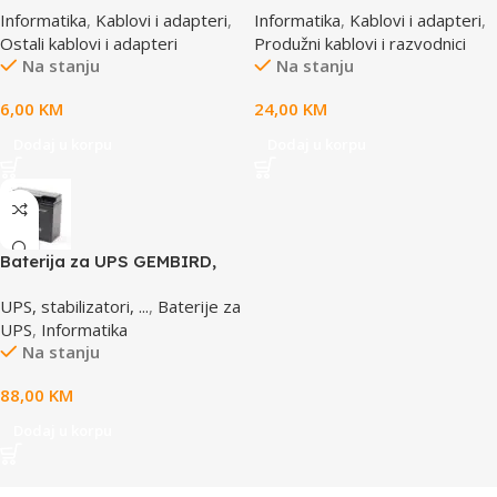
Informatika
,
Kablovi i adapteri
,
Informatika
,
Kablovi i adapteri
,
GEMBIRD
prekidač,3m, osigurač,
Ostali kablovi i adapteri
Produžni kablovi i razvodnici
prenaponska zaštita
Na stanju
Na stanju
6,00
KM
24,00
KM
Dodaj u korpu
Dodaj u korpu
Baterija za UPS GEMBIRD,
12V 17 AH BAT-12V17AH/4
UPS, stabilizatori, ...
,
Baterije za
UPS
,
Informatika
Na stanju
88,00
KM
Dodaj u korpu