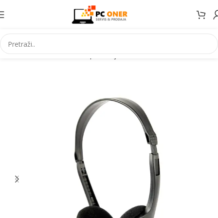
Početna
Informatika
PC periferija
Slušalice