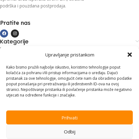
podrška i pouzdana postprodaja.
Pratite nas
Kategorije
Kupovina i podrška
Upravljanje pristankom
Moj račun
Kontakt informacije
Kako bismo pružili najbolje iskustvo, koristimo tehnologije poput
kolačića za pohranu i/ili pristup informacijama o uređaju. Dajući
Branilaca Bosne, 75 300 Lukavac
pristanak za ove tehnologije, omogućit ćete nam da obradimo podatke
poput ponašanja pri pretraživanju ili jedinstvenih ID-ova na ovoj
+387 35 555 999
stranici. Nepoštivanje pristanka ili povlačenje pristanka može negativno
utjecati na određene funkcije i značajke.
info@pconer.ba
ID: 4210115760008
Prihvati
PDV : 210115760008
Odbij
Copyright © 2025
PC ONER
, sva prava zadržana. Design by
ED-