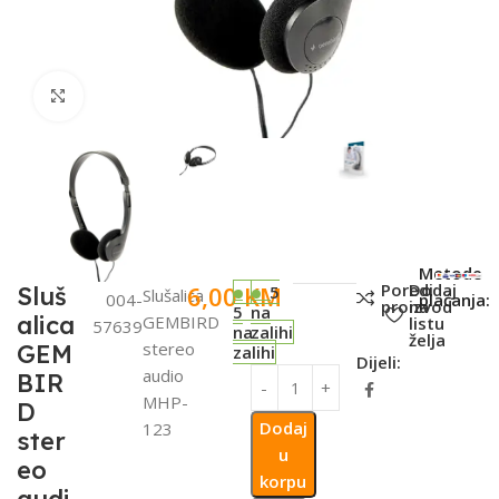
Click to enlarge
SKU:
Metode
Poredi
Dodaj
6,00
KM
Sluš
5
Slušalica
004-
plaćanja:
proizvod
na
5
na
alica
GEMBIRD
listu
57639
na
zalihi
želja
stereo
GEM
zalihi
Dijeli:
audio
BIR
MHP-
D
Dodaj
123
ster
u
eo
korpu