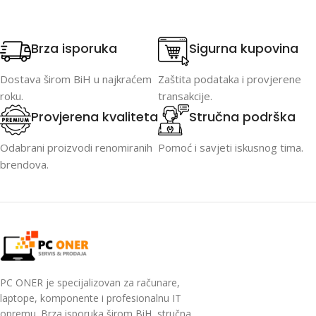
Brza isporuka
Sigurna kupovina
Dostava širom BiH u najkraćem
Zaštita podataka i provjerene
roku.
transakcije.
Provjerena kvaliteta
Stručna podrška
Odabrani proizvodi renomiranih
Pomoć i savjeti iskusnog tima.
brendova.
PC ONER je specijalizovan za računare,
laptope, komponente i profesionalnu IT
opremu. Brza isporuka širom BiH, stručna