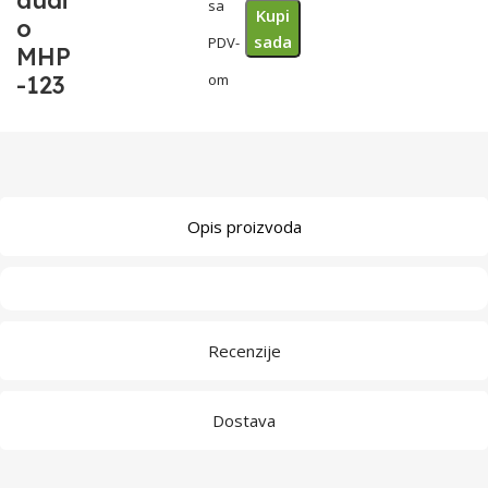
audi
sa
Kupi
o
sada
PDV-
MHP
-123
om
Opis proizvoda
Recenzije
Dostava