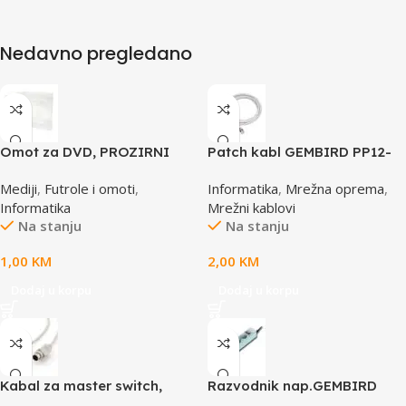
Nedavno pregledano
Omot za DVD, PROZIRNI
Patch kabl GEMBIRD PP12-
14mm, DVD-1P
0.5M, 0,5m, cat.5e, grey
Mediji
,
Futrole i omoti
,
Informatika
,
Mrežna oprema
,
Informatika
Mrežni kablovi
Na stanju
Na stanju
1,00
KM
2,00
KM
Dodaj u korpu
Dodaj u korpu
Kabal za master switch,
Razvodnik nap.GEMBIRD
MD6M/MD6M, CC-143-6,
SPG3-B-10C, 5 utičnica,