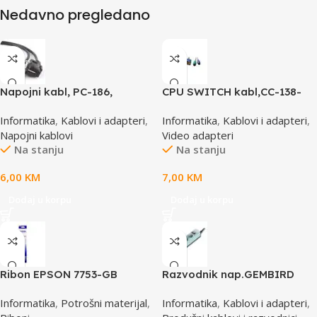
Nedavno pregledano
Napojni kabl, PC-186,
CPU SWITCH kabl,CC-138-
GEMBIRD, 1,8m
6,25M/15M+6M+6M, GEMBIRD
Informatika
,
Kablovi i adapteri
,
Informatika
,
Kablovi i adapteri
,
Napojni kablovi
Video adapteri
Na stanju
Na stanju
6,00
KM
7,00
KM
Dodaj u korpu
Dodaj u korpu
Ribon EPSON 7753-GB
Razvodnik nap.GEMBIRD
S015021, LQ 300 350
SPG3-B-10C, 5 utičnica,
Informatika
,
Potrošni materijal
,
Informatika
,
Kablovi i adapteri
,
/4X0/5X0/8X0 (A4)S015633
prekidač,3m, osigurač,