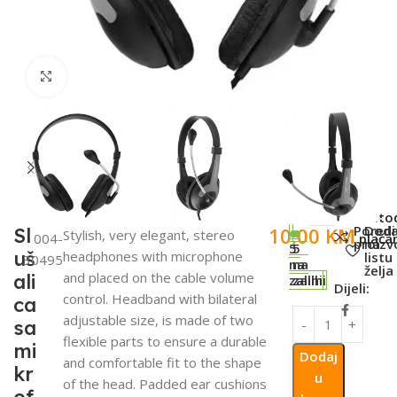
Click to enlarge
SKU:
Meto
Poredi
Doda
10,00
KM
Sl
Stylish, very elegant, stereo
004-
plaćan
proizv
na
5
5
uš
headphones with microphone
listu
30495
na
na
želja
and placed on the cable volume
ali
zalihi
zalihi
Dijeli:
control. Headband with bilateral
ca
adjustable size, is made of two
sa
flexible parts to ensure a durable
mi
Dodaj
and comfortable fit to the shape
kr
u
of the head. Padded ear cushions