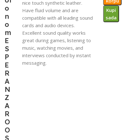
of
korpu
nice touch synthetic leather.
o
Kupi
Have fluid volume and are
n
sada
compatible with all leading sound
o
cards and audio devices.
m
Excellent sound quality works
E
great during games, listening to
S
music, watching movies, and
interviews conducted by instant
P
messaging.
E
R
A
N
Z
A
R
O
O
S