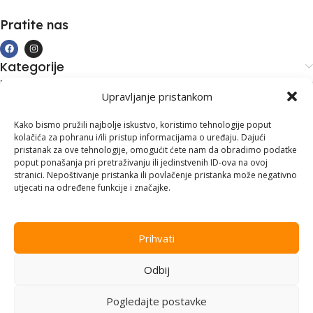
Pratite nas
Kategorije
Kupovina i podrška
Upravljanje pristankom
Moj račun
Kontakt informacije
Kako bismo pružili najbolje iskustvo, koristimo tehnologije poput
kolačića za pohranu i/ili pristup informacijama o uređaju. Dajući
Branilaca Bosne, 75 300 Lukavac
pristanak za ove tehnologije, omogućit ćete nam da obradimo podatke
poput ponašanja pri pretraživanju ili jedinstvenih ID-ova na ovoj
+387 35 555 999
stranici. Nepoštivanje pristanka ili povlačenje pristanka može negativno
utjecati na određene funkcije i značajke.
info@pconer.ba
ID: 4210115760008
Prihvati
PDV : 210115760008
Odbij
Copyright © 2025
PC ONER
, sva prava zadržana. Design by
ED-
Vision
.
Pogledajte postavke