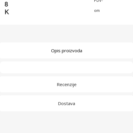
PDV-
8
K
om
Opis proizvoda
Recenzije
Dostava