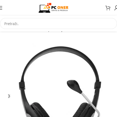
Početna
Informatika
PC periferija
Slušalice