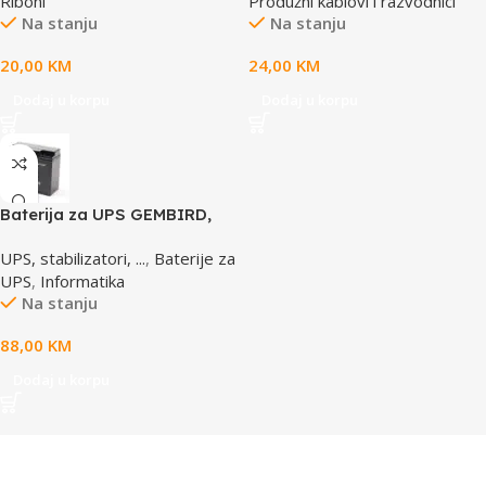
Riboni
Produžni kablovi i razvodnici
prenaponska zaštita
Na stanju
Na stanju
20,00
KM
24,00
KM
Dodaj u korpu
Dodaj u korpu
Baterija za UPS GEMBIRD,
12V 17 AH BAT-12V17AH/4
UPS, stabilizatori, ...
,
Baterije za
UPS
,
Informatika
Na stanju
88,00
KM
Dodaj u korpu