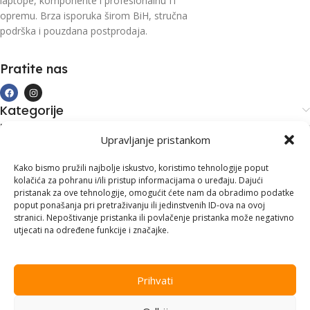
laptope, komponente i profesionalnu IT
opremu. Brza isporuka širom BiH, stručna
podrška i pouzdana postprodaja.
Pratite nas
Kategorije
Kupovina i podrška
Upravljanje pristankom
Moj račun
Kontakt informacije
Kako bismo pružili najbolje iskustvo, koristimo tehnologije poput
kolačića za pohranu i/ili pristup informacijama o uređaju. Dajući
Branilaca Bosne, 75 300 Lukavac
pristanak za ove tehnologije, omogućit ćete nam da obradimo podatke
poput ponašanja pri pretraživanju ili jedinstvenih ID-ova na ovoj
+387 35 555 999
stranici. Nepoštivanje pristanka ili povlačenje pristanka može negativno
utjecati na određene funkcije i značajke.
info@pconer.ba
ID: 4210115760008
Prihvati
PDV : 210115760008