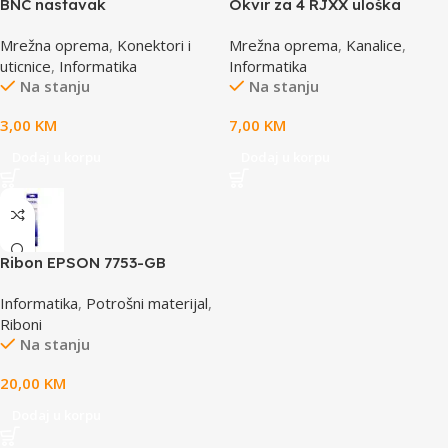
BNC nastavak
Okvir za 4 RJXX uloška
T70FH4IW
Mrežna oprema
,
Konektori i
Mrežna oprema
,
Kanalice
,
uticnice
,
Informatika
Informatika
Na stanju
Na stanju
3,00
KM
7,00
KM
Dodaj u korpu
Dodaj u korpu
Ribon EPSON 7753-GB
S015021, LQ 300 350
Informatika
,
Potrošni materijal
,
/4X0/5X0/8X0 (A4)S015633
Riboni
Na stanju
20,00
KM
Dodaj u korpu