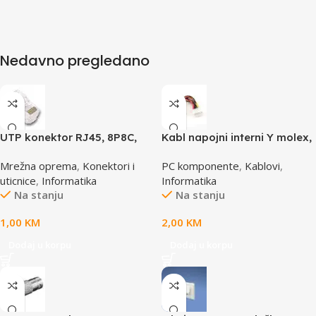
Nedavno pregledano
UTP konektor RJ45, 8P8C,
Kabl napojni interni Y molex,
cat5e
GEMBIRD CC-PSU-1 molex
Mrežna oprema
,
Konektori i
PC komponente
,
Kablovi
,
4pin 1x female to 2x male
uticnice
,
Informatika
Informatika
Na stanju
Na stanju
1,00
KM
2,00
KM
Dodaj u korpu
Dodaj u korpu