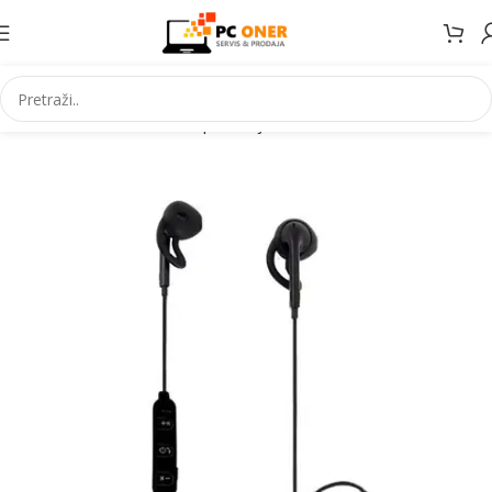
Početna
Informatika
PC periferija
Slušalice