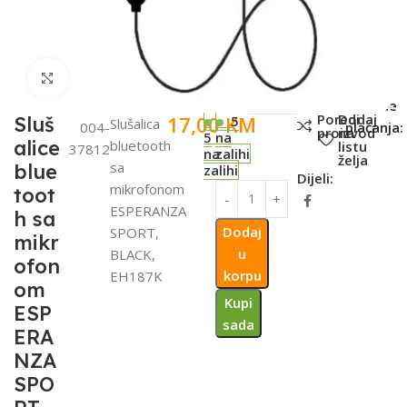
Click to enlarge
SKU:
Metode
Poredi
Dodaj
17,00
KM
Sluš
5
Slušalica
004-
plaćanja:
proizvod
na
5
na
alice
bluetooth
listu
37812
na
zalihi
želja
sa
blue
zalihi
Dijeli:
mikrofonom
toot
ESPERANZA
h sa
Dodaj
SPORT,
mikr
u
BLACK,
ofon
korpu
EH187K
om
Kupi
ESP
sada
ERA
NZA
SPO