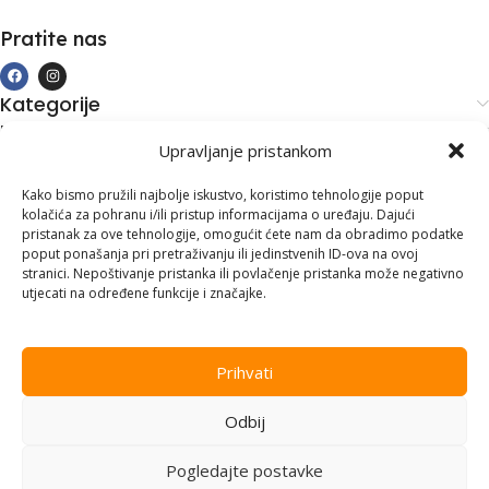
Pratite nas
Kategorije
Kupovina i podrška
Upravljanje pristankom
Moj račun
Kontakt informacije
Kako bismo pružili najbolje iskustvo, koristimo tehnologije poput
kolačića za pohranu i/ili pristup informacijama o uređaju. Dajući
Branilaca Bosne, 75 300 Lukavac
pristanak za ove tehnologije, omogućit ćete nam da obradimo podatke
poput ponašanja pri pretraživanju ili jedinstvenih ID-ova na ovoj
+387 35 555 999
stranici. Nepoštivanje pristanka ili povlačenje pristanka može negativno
utjecati na određene funkcije i značajke.
info@pconer.ba
ID: 4210115760008
Prihvati
PDV : 210115760008
Odbij
Copyright © 2025
PC ONER
, sva prava zadržana. Design by
ED-
Vision
.
Pogledajte postavke