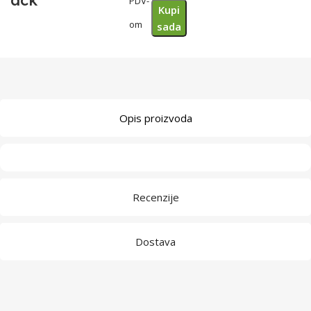
ack
PDV-
Kupi
om
sada
Opis proizvoda
Recenzije
Dostava