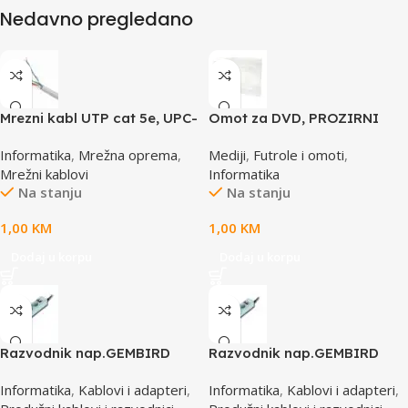
Nedavno pregledano
Mrezni kabl UTP cat 5e, UPC-
Omot za DVD, PROZIRNI
5004E po metru GEMBIRD
14mm, DVD-1P
Informatika
,
Mrežna oprema
,
Mediji
,
Futrole i omoti
,
Mrežni kablovi
Informatika
Na stanju
Na stanju
1,00
KM
1,00
KM
Dodaj u korpu
Dodaj u korpu
Razvodnik nap.GEMBIRD
Razvodnik nap.GEMBIRD
SPG3-B-6C, 5 utičnica,
SPG3-B-15C, 5 uticnica,
Informatika
,
Kablovi i adapteri
,
Informatika
,
Kablovi i adapteri
,
prekidač, 1,8M, osigurač,
prekidac, 4,5m, osigurač,