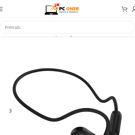
Početna
Informatika
PC periferija
Slušalice