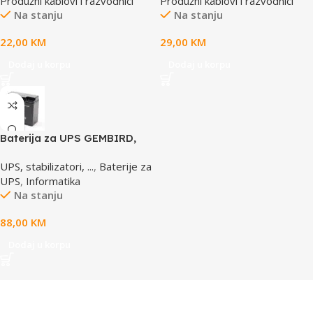
Produžni kablovi i razvodnici
Produžni kablovi i razvodnici
prenaponska zaštita
prenaponska zaštita
Na stanju
Na stanju
22,00
KM
29,00
KM
Dodaj u korpu
Dodaj u korpu
Baterija za UPS GEMBIRD,
12V 17 AH BAT-12V17AH/4
UPS, stabilizatori, ...
,
Baterije za
UPS
,
Informatika
Na stanju
88,00
KM
Dodaj u korpu