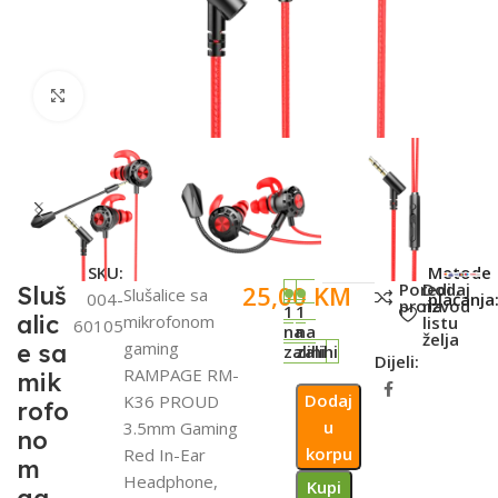
Click to enlarge
SKU:
Metode
Poredi
Dodaj
25,00
KM
Sluš
Slušalice sa
004-
plaćanja
proizvod
na
1
1
alic
mikrofonom
listu
60105
na
na
želja
gaming
e sa
zalihi
zalihi
Dijeli:
RAMPAGE RM-
mik
Dodaj
K36 PROUD
rofo
u
3.5mm Gaming
no
korpu
Red In-Ear
m
Headphone,
Kupi