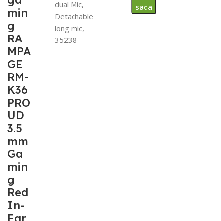
ga
dual Mic,
sada
min
Detachable
g
long mic,
RA
35238
MPA
GE
RM-
K36
PRO
UD
3.5
mm
Ga
min
g
Red
In-
Ear