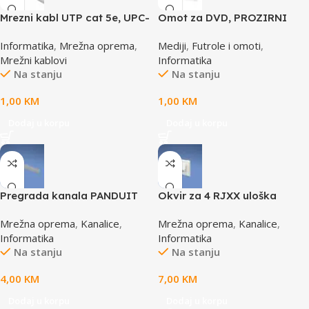
Mrezni kabl UTP cat 5e, UPC-
Omot za DVD, PROZIRNI
5004E po metru GEMBIRD
14mm, DVD-1P
Informatika
,
Mrežna oprema
,
Mediji
,
Futrole i omoti
,
Mrežni kablovi
Informatika
Na stanju
Na stanju
1,00
KM
1,00
KM
Dodaj u korpu
Dodaj u korpu
Pregrada kanala PANDUIT
Okvir za 4 RJXX uloška
TGDW2
T70FH4IW
Mrežna oprema
,
Kanalice
,
Mrežna oprema
,
Kanalice
,
Informatika
Informatika
Na stanju
Na stanju
4,00
KM
7,00
KM
Dodaj u korpu
Dodaj u korpu