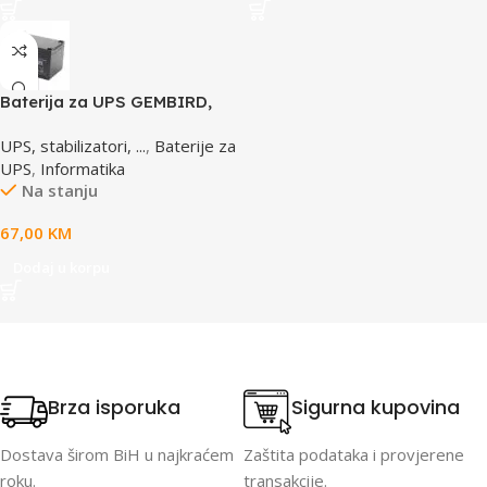
Baterija za UPS GEMBIRD,
12V 12 AH BAT-12V12AH
UPS, stabilizatori, ...
,
Baterije za
UPS
,
Informatika
Na stanju
67,00
KM
Dodaj u korpu
Brza isporuka
Sigurna kupovina
Dostava širom BiH u najkraćem
Zaštita podataka i provjerene
roku.
transakcije.