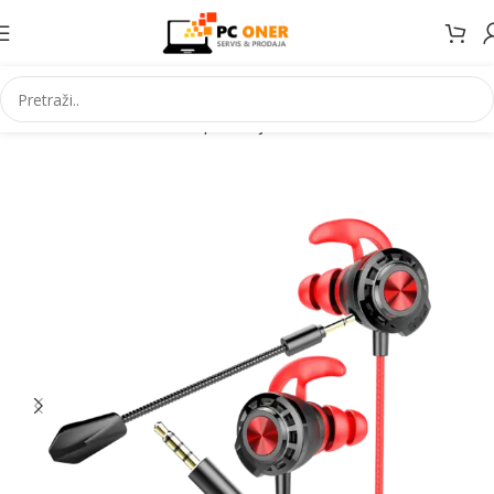
Početna
Informatika
PC periferija
Slušalice