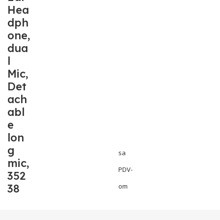
Hea
dph
one,
dua
l
Mic,
Det
ach
abl
e
lon
g
sa
mic,
PDV-
352
38
om