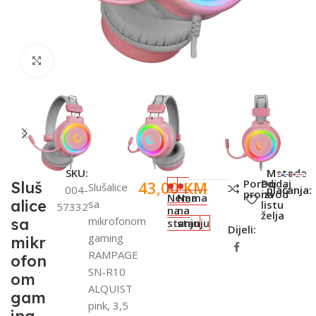
Click to enlarge
SKU:
Metode
Poredi
Dodaj
43,00
KM
Sluš
Slušalice
004-
plaćanja:
proizvod
na
Nema
Nema
alice
sa
listu
57332
na
na
želja
mikrofonom
sa
stanju
stanju
Dijeli:
gaming
mikr
RAMPAGE
ofon
SN-R10
om
ALQUIST
gam
pink, 3,5