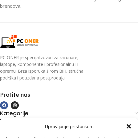
brendova.
PC ONER je specijalizovan za računare,
laptope, komponente i profesionalnu IT
opremu. Brza isporuka širom BiH, stručna
podrška i pouzdana postprodaja.
Pratite nas
Kategorije
Kupovina i podrška
Upravljanje pristankom
Moj račun
Kontakt informacije