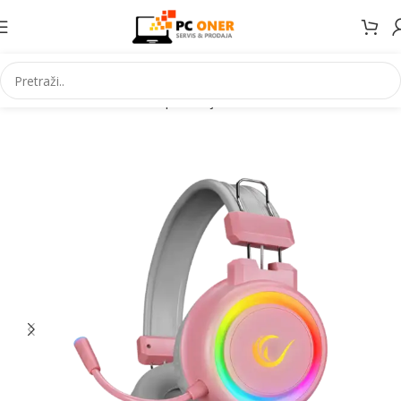
Početna
Informatika
PC periferija
Slušalice