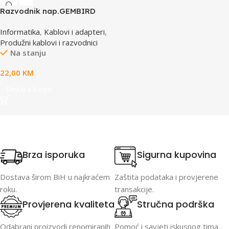
Razvodnik nap.GEMBIRD
SPG3-B-6C, 5 utičnica,
Informatika
,
Kablovi i adapteri
,
prekidač, 1,8M, osigurač,
Produžni kablovi i razvodnici
prenaponska zaštita
Na stanju
22,00
KM
Dodaj u korpu
Brza isporuka
Sigurna kupovina
Dostava širom BiH u najkraćem
Zaštita podataka i provjerene
roku.
transakcije.
Provjerena kvaliteta
Stručna podrška
Odabrani proizvodi renomiranih
Pomoć i savjeti iskusnog tima.