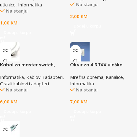
Na stanju
uticnice
,
Informatika
Na stanju
2,00
KM
1,00
KM
Dodaj u korpu
Dodaj u korpu
Kabal za master switch,
Okvir za 4 RJXX uloška
MD6M/MD6M, CC-143-6,
T70FH4IW
Informatika
,
Kablovi i adapteri
,
Mrežna oprema
,
Kanalice
,
GEMBIRD
Ostali kablovi i adapteri
Informatika
Na stanju
Na stanju
6,00
KM
7,00
KM
Dodaj u korpu
Dodaj u korpu