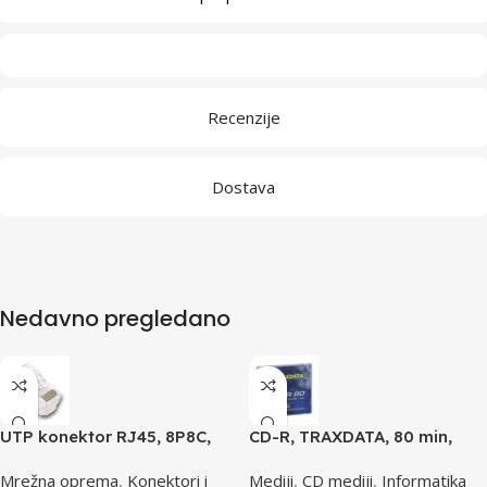
Recenzije
Dostava
Nedavno pregledano
UTP konektor RJ45, 8P8C,
CD-R, TRAXDATA, 80 min,
cat5e
52X, SLIMBOX
Mrežna oprema
,
Konektori i
Mediji
,
CD mediji
,
Informatika