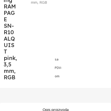
ing
mm, RGB
RAM
PAG
E
SN-
R10
ALQ
UIS
T
pink,
sa
3,5
PDV-
mm,
RGB
om
Opis proizvoda