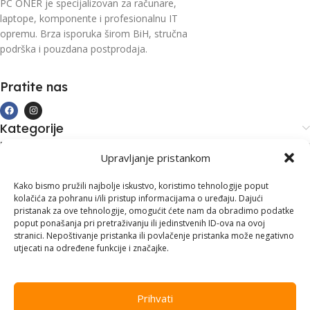
PC ONER je specijalizovan za računare,
laptope, komponente i profesionalnu IT
opremu. Brza isporuka širom BiH, stručna
podrška i pouzdana postprodaja.
Pratite nas
Kategorije
Kupovina i podrška
Upravljanje pristankom
Moj račun
Kontakt informacije
Kako bismo pružili najbolje iskustvo, koristimo tehnologije poput
kolačića za pohranu i/ili pristup informacijama o uređaju. Dajući
Branilaca Bosne, 75 300 Lukavac
pristanak za ove tehnologije, omogućit ćete nam da obradimo podatke
poput ponašanja pri pretraživanju ili jedinstvenih ID-ova na ovoj
+387 35 555 999
stranici. Nepoštivanje pristanka ili povlačenje pristanka može negativno
utjecati na određene funkcije i značajke.
info@pconer.ba
ID: 4210115760008
Prihvati
PDV : 210115760008