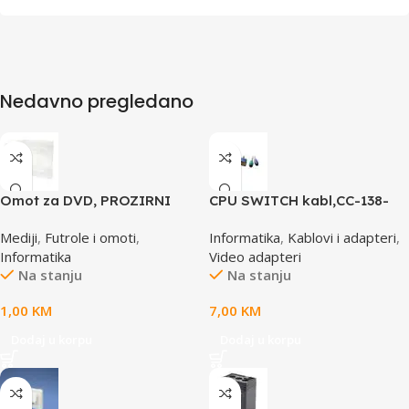
Nedavno pregledano
Omot za DVD, PROZIRNI
CPU SWITCH kabl,CC-138-
14mm, DVD-1P
6,25M/15M+6M+6M, GEMBIRD
Mediji
,
Futrole i omoti
,
Informatika
,
Kablovi i adapteri
,
Informatika
Video adapteri
Na stanju
Na stanju
1,00
KM
7,00
KM
Dodaj u korpu
Dodaj u korpu