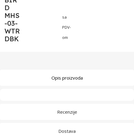
BIR
D
MHS
sa
-03-
PDV-
WTR
DBK
om
Opis proizvoda
Recenzije
Dostava