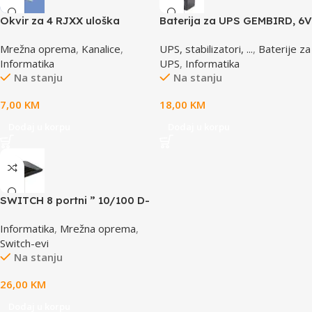
Okvir za 4 RJXX uloška
Baterija za UPS GEMBIRD, 6V
T70FH4IW
4,5 AH BAT-6V4.5AH
Mrežna oprema
,
Kanalice
,
UPS, stabilizatori, ...
,
Baterije za
Informatika
UPS
,
Informatika
Na stanju
Na stanju
7,00
KM
18,00
KM
Dodaj u korpu
Dodaj u korpu
SWITCH 8 portni ” 10/100 D-
LINK, DES-1008D
Informatika
,
Mrežna oprema
,
Switch-evi
Na stanju
26,00
KM
Dodaj u korpu