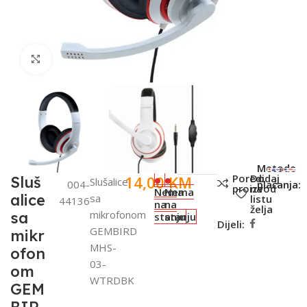
Click to enlarge
SKU:
Metode
Poredi
Dodaj
14,00
KM
Sluš
Slušalice
004-
plaćanja:
proizvod
na
Nema
Nema
alice
sa
listu
44136
na
na
želja
mikrofonom
sa
stanju
stanju
Dijeli:
GEMBIRD
mikr
MHS-
ofon
03-
om
WTRDBK
GEM