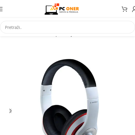
Početna
Informatika
PC periferija
Slušalice