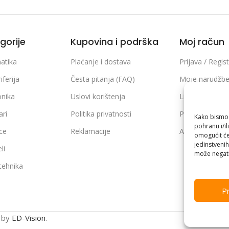
gorije
Kupovina i podrška
Moj račun
atika
Plaćanje i dostava
Prijava / Regist
iferija
Česta pitanja (FAQ)
Moje narudžb
onika
Uslovi korištenja
Lista želja
ari
Politika privatnosti
Poređenje pro
Kako bismo p
pohranu i/il
ice
Reklamacije
Adrese i podaci
omogućit će
jedinstvenih
li
može negati
 tehnika
Pr
n by
ED-Vision
.