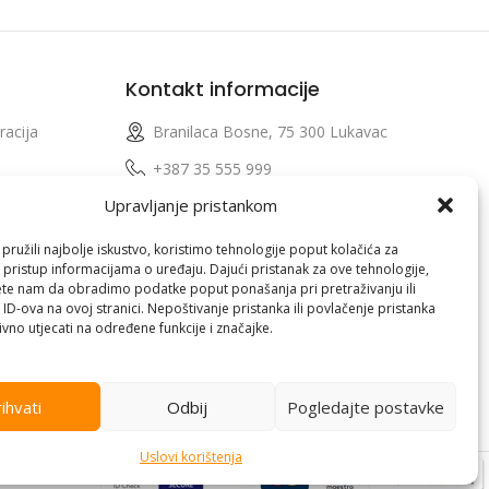
Kontakt informacije
racija
Branilaca Bosne, 75 300 Lukavac
e
+387 35 555 999
Upravljanje pristankom
info@pconer.ba
izvoda
ID: 4210115760008
ružili najbolje iskustvo, koristimo tehnologije poput kolačića za
i pristup informacijama o uređaju. Dajući pristanak za ove tehnologije,
 profila
PDV : 210115760008
te nam da obradimo podatke poput ponašanja pri pretraživanju ili
 ID-ova na ovoj stranici. Nepoštivanje pristanka ili povlačenje pristanka
vno utjecati na određene funkcije i značajke.
ihvati
Odbij
Pogledajte postavke
Uslovi korištenja