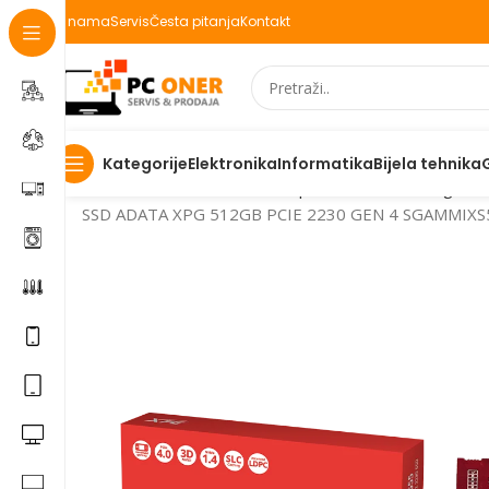
O nama
Servis
Česta pitanja
Kontakt
Elektronika
Informatika
Bijela tehnika
Kategorije
Početna
Informatika
PC komponente
SSD storage
SSD ADATA XPG 512GB PCIE 2230 GEN 4 SGAMMIXS5