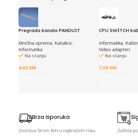
Pregrada kanala PANDUIT
CPU SWITCH kab
TGDW2
6,25M/15M+6M+
Mrežna oprema
,
Kanalice
,
Informatika
,
Kablov
Informatika
Video adapteri
Na stanju
Na stanju
4,00
KM
7,00
KM
Dodaj u korpu
Dodaj u korpu
Brza isporuka
Si
Dostava širom BiH u najkraćem roku.
Zaštita p