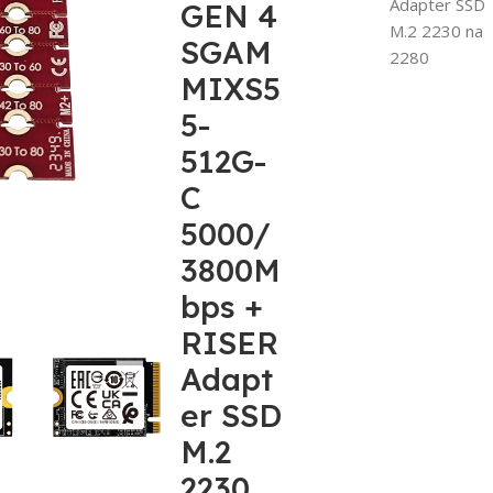
Adapter SSD
GEN 4
M.2 2230 na
SGAM
2280
MIXS5
5-
512G-
C
5000/
3800M
bps +
RISER
Adapt
er SSD
M.2
2230