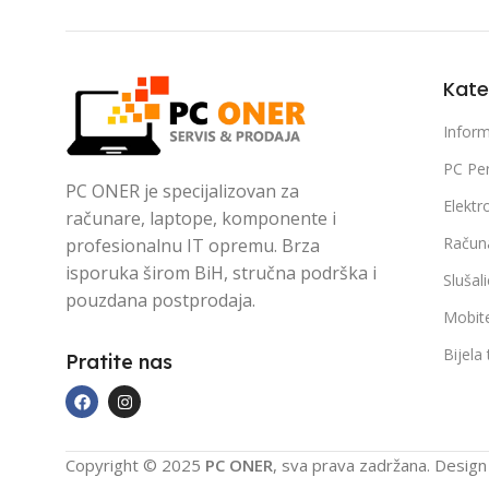
Kate
Inform
PC Per
PC ONER je specijalizovan za
Elektr
računare, laptope, komponente i
Račun
profesionalnu IT opremu. Brza
isporuka širom BiH, stručna podrška i
Slušal
pouzdana postprodaja.
Mobite
Bijela
Pratite nas
Copyright © 2025
PC ONER
, sva prava zadržana. Desig