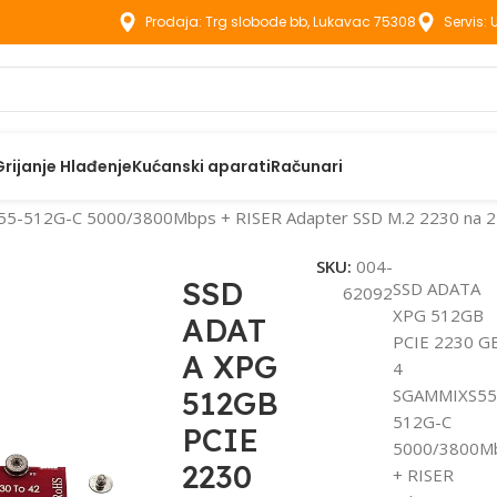
Prodaja: Trg slobode bb, Lukavac 75308
Servis:
Grijanje Hlađenje
Kućanski aparati
Računari
5-512G-C 5000/3800Mbps + RISER Adapter SSD M.2 2230 na 
SKU:
004-
SSD
SSD ADATA
62092
XPG 512GB
ADAT
PCIE 2230 G
A XPG
4
512GB
SGAMMIXS55
512G-C
PCIE
5000/3800M
2230
+ RISER