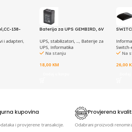
l,CC-138-
Baterija za UPS GEMBIRD, 6V
SWITCH
6M, GEMBIRD
4,5 AH BAT-6V4.5AH
LINK, 
i i adapteri
,
UPS, stabilizatori, ...
,
Baterije za
Informa
UPS
,
Informatika
Switch-
Na stanju
Na s
18,00
KM
26,00
Dodaj u korpu
Dodaj 
gurna kupovina
Provjerena kvali
odataka i provjerene transakcije.
Odabrani proizvodi renomir