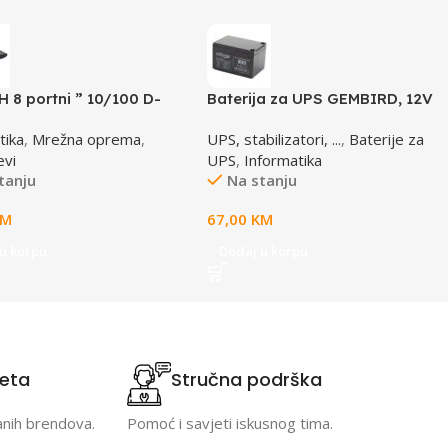
 8 portni ” 10/100 D-
Baterija za UPS GEMBIRD, 12V
DES-1008D
12 AH BAT-12V12AH
tika
,
Mrežna oprema
,
UPS, stabilizatori, ...
,
Baterije za
evi
UPS
,
Informatika
tanju
Na stanju
KM
67,00
KM
u korpu
Dodaj u korpu
teta
Stručna podrška
anih brendova.
Pomoć i savjeti iskusnog tima.