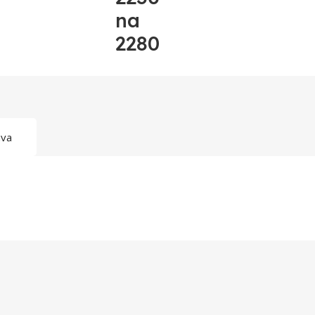
na
2280
ava