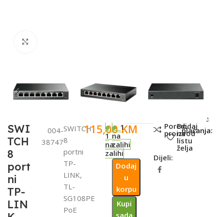
Click to enlarge
SKU:
Metode
Poredi
Dodaj
115,00
KM
SWI
1
SWITCH
004-
plaćanja:
proizvod
na
1
na
TCH
8
listu
38747
na
zalihi
želja
portni
8
zalihi
Dijeli:
TP-
port
Dodaj
LINK,
ni
u
TL-
korpu
TP-
SG108PE
LIN
Kupi
PoE
sada