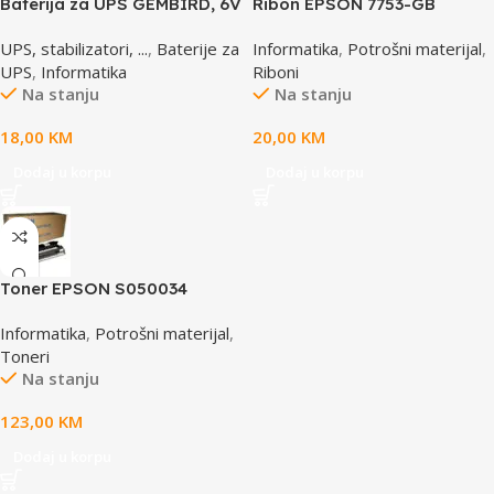
Baterija za UPS GEMBIRD, 6V
Ribon EPSON 7753-GB
4,5 AH BAT-6V4.5AH
S015021, LQ 300 350
UPS, stabilizatori, ...
,
Baterije za
Informatika
,
Potrošni materijal
,
/4X0/5X0/8X0 (A4)S015633
UPS
,
Informatika
Riboni
Na stanju
Na stanju
18,00
KM
20,00
KM
Dodaj u korpu
Dodaj u korpu
Toner EPSON S050034
yellow, za ACL2000
Informatika
,
Potrošni materijal
,
Toneri
Na stanju
123,00
KM
Dodaj u korpu