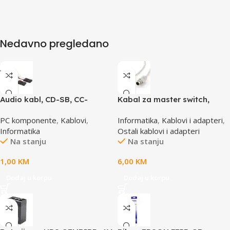
Nedavno pregledano
Audio kabl, CD-SB, CC-
Kabal za master switch,
AUDIO, GEMBIRD
MD6M/MD6M, CC-143-6,
PC komponente
,
Kablovi
,
Informatika
,
Kablovi i adapteri
,
GEMBIRD
Informatika
Ostali kablovi i adapteri
Na stanju
Na stanju
1,00
KM
6,00
KM
Dodaj u korpu
Dodaj u korpu