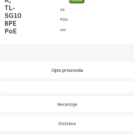
K,
TL-
sa
SG10
PDV-
8PE
PoE
om
Opis proizvoda
Recenzije
Dostava