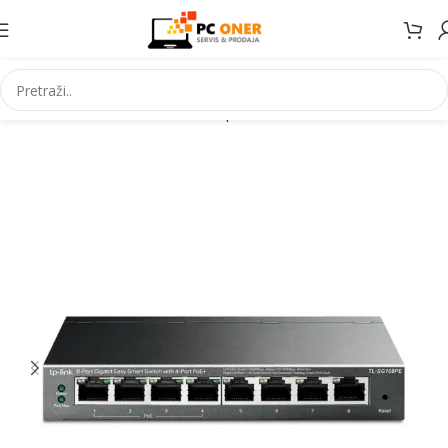
Početna
Informatika
Mrežna oprema
Switch-evi