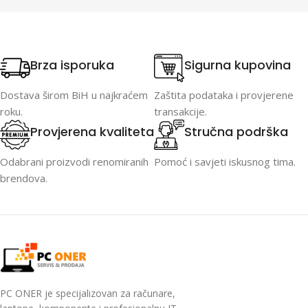
Brza isporuka
Sigurna kupovina
Dostava širom BiH u najkraćem
Zaštita podataka i provjerene
roku.
transakcije.
Provjerena kvaliteta
Stručna podrška
Odabrani proizvodi renomiranih
Pomoć i savjeti iskusnog tima.
brendova.
PC ONER je specijalizovan za računare,