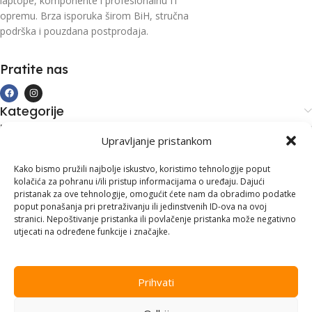
laptope, komponente i profesionalnu IT
opremu. Brza isporuka širom BiH, stručna
podrška i pouzdana postprodaja.
Pratite nas
Kategorije
Kupovina i podrška
Upravljanje pristankom
Moj račun
Kontakt informacije
Kako bismo pružili najbolje iskustvo, koristimo tehnologije poput
kolačića za pohranu i/ili pristup informacijama o uređaju. Dajući
Branilaca Bosne, 75 300 Lukavac
pristanak za ove tehnologije, omogućit ćete nam da obradimo podatke
poput ponašanja pri pretraživanju ili jedinstvenih ID-ova na ovoj
+387 35 555 999
stranici. Nepoštivanje pristanka ili povlačenje pristanka može negativno
utjecati na određene funkcije i značajke.
info@pconer.ba
ID: 4210115760008
Prihvati
PDV : 210115760008