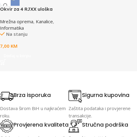
Okvir za 4 RJXX uloška
T70FH4IW
Mrežna oprema
,
Kanalice
,
Informatika
Na stanju
7,00
KM
Dodaj u korpu
Brza isporuka
Sigurna kupovina
Dostava širom BiH u najkraćem
Zaštita podataka i provjerene
roku.
transakcije.
Provjerena kvaliteta
Stručna podrška