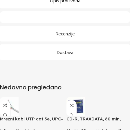
Opis proizvoda
Recenzije
Dostava
Nedavno pregledano
Mrezni kabl UTP cat 5e, UPC-
CD-R, TRAXDATA, 80 min,
5004E po metru GEMBIRD
52X, SLIMBOX