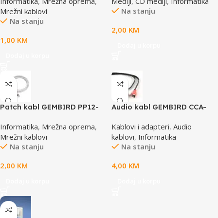
Informatika
,
Mrežna oprema
,
Mediji
,
CD mediji
,
Informatika
Na stanju
Mrežni kablovi
Na stanju
2,00
KM
1,00
KM
Dodaj u korpu
Dodaj u korpu
Patch kabl GEMBIRD PP12-
Audio kabl GEMBIRD CCA-
0.5M, 0,5m, cat.5e, grey
458, 3,5mm stereo to 2
Informatika
,
Mrežna oprema
,
Kablovi i adapteri
,
Audio
phono, 1,5m
Mrežni kablovi
kablovi
,
Informatika
Na stanju
Na stanju
2,00
KM
4,00
KM
Dodaj u korpu
Dodaj u korpu