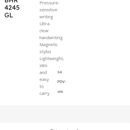
BHR
Pressure-
4245
sensitive
GL
writing
Ultra-
clear
handwriting
Magnetic
stylus
Lightweight,
slim
sa
and
easy
PDV-
to
om
carry