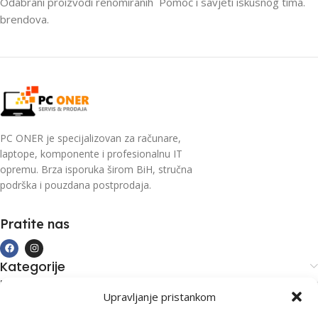
Odabrani proizvodi renomiranih
Pomoć i savjeti iskusnog tima.
brendova.
PC ONER je specijalizovan za računare,
laptope, komponente i profesionalnu IT
opremu. Brza isporuka širom BiH, stručna
podrška i pouzdana postprodaja.
Pratite nas
Kategorije
Kupovina i podrška
Upravljanje pristankom
Moj račun