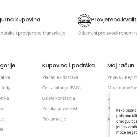
gurna kupovina
Provjerena kvali
odataka i provjerene transakcije.
Odabrani proizvodi renomir
gorije
Kupovina i podrška
Moj račun
atika
Plaćanje i dostava
Prijava / Regist
iferija
Česta pitanja (FAQ)
Moje narudžb
onika
Uslovi korištenja
Lista želja
ari
Politika privatnosti
Poređenje pro
Kako bismo p
pohranu i/il
ice
Reklamacije
Adrese i podaci
omogućit će
jedinstvenih
li
može negati