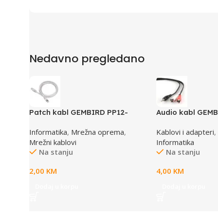
Nedavno pregledano
Patch kabl GEMBIRD PP12-
Audio kabl GEMB
0.5M, 0,5m, cat.5e, grey
3,5mm stereo to 
Informatika
,
Mrežna oprema
,
Kablovi i adapteri
,
Mrežni kablovi
Informatika
Na stanju
Na stanju
2,00
KM
4,00
KM
Dodaj u korpu
Dodaj u korpu