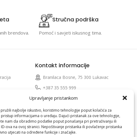
teta
Stručna podrška
anih brendova.
Pomoć i savjeti iskusnog tima.
Kontakt informacije
racija
Branilaca Bosne, 75 300 Lukavac
e
+387 35 555 999
Upravljanje pristankom
info@pconer.ba
izvoda
ID: 4210115760008
ružili najbolje iskustvo, koristimo tehnologije poput kolačića za
i pristup informacijama o uređaju. Dajući pristanak za ove tehnologije,
 profila
PDV : 210115760008
te nam da obradimo podatke poput ponašanja pri pretraživanju ili
 ID-ova na ovoj stranici. Nepoštivanje pristanka ili povlačenje pristanka
vno utjecati na određene funkcije i značajke.