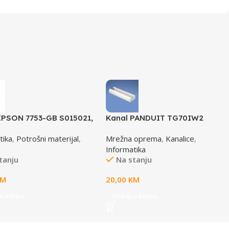
EPSON 7753-GB S015021,
Kanal PANDUIT TG70IW2
 350 /4X0/5X0/8X0
tika
,
Potrošni materijal
,
Mrežna oprema
,
Kanalice
,
15633
Informatika
tanju
Na stanju
KM
20,00
KM
u korpu
Dodaj u korpu