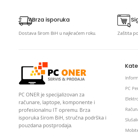
Brza isporuka
Si
Dostava širom BiH u najkraćem roku.
Zaštita p
Kate
Inform
PC Per
PC ONER je specijalizovan za
Elektr
računare, laptope, komponente i
Račun
profesionalnu IT opremu. Brza
isporuka širom BiH, stručna podrška i
Slušal
pouzdana postprodaja.
Mobite