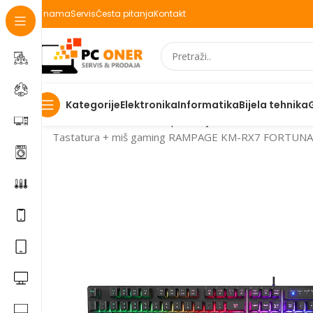
O nama
Servis
Česta pitanja
Kontakt
Elektronika
Informatika
Bijela tehnika
Kategorije
Početna
Informatika
PC periferija
Tastature
Tastatura + miš gaming RAMPAGE KM-RX7 FORTUNA 