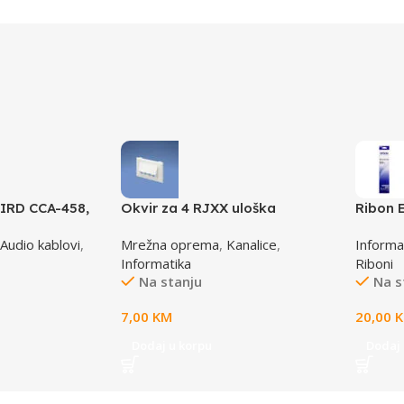
IRD CCA-458,
Okvir za 4 RJXX uloška
Ribon 
2 phono, 1,5m
T70FH4IW
LQ 300
Audio kablovi
,
Mrežna oprema
,
Kanalice
,
Informa
(A4)S0
Informatika
Riboni
Na stanju
Na s
7,00
KM
20,00
Dodaj u korpu
Dodaj 