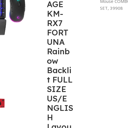
Mouse COMB
AGE
SET, 39908
KM-
RX7
FORT
UNA
Rainb
ow
Backli
t FULL
SIZE
US/E
NGLIS
H
Layou