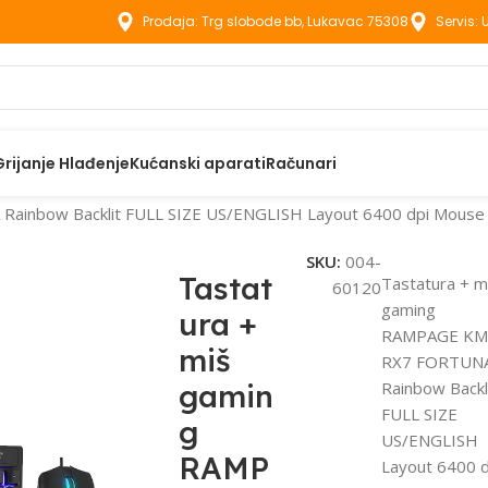
Prodaja: Trg slobode bb, Lukavac 75308
Servis:
Grijanje Hlađenje
Kućanski aparati
Računari
Rainbow Backlit FULL SIZE US/ENGLISH Layout 6400 dpi Mous
SKU:
004-
Tastat
Tastatura + m
60120
gaming
ura +
RAMPAGE KM
miš
RX7 FORTUN
gamin
Rainbow Backl
FULL SIZE
g
US/ENGLISH
RAMP
Layout 6400 d