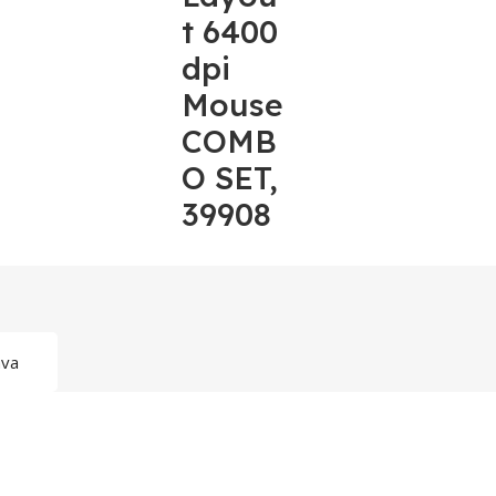
t 6400
dpi
Mouse
COMB
O SET,
39908
ava