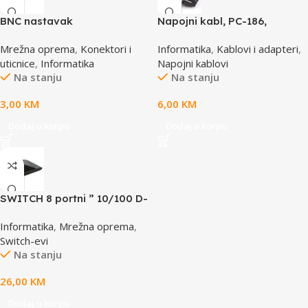
BNC nastavak
Napojni kabl, PC-186,
GEMBIRD, 1,8m
Mrežna oprema
,
Konektori i
Informatika
,
Kablovi i adapteri
,
uticnice
,
Informatika
Napojni kablovi
Na stanju
Na stanju
3,00
KM
6,00
KM
Dodaj u korpu
Dodaj u korpu
SWITCH 8 portni ” 10/100 D-
LINK, DES-1008D
Informatika
,
Mrežna oprema
,
Switch-evi
Na stanju
26,00
KM
Dodaj u korpu