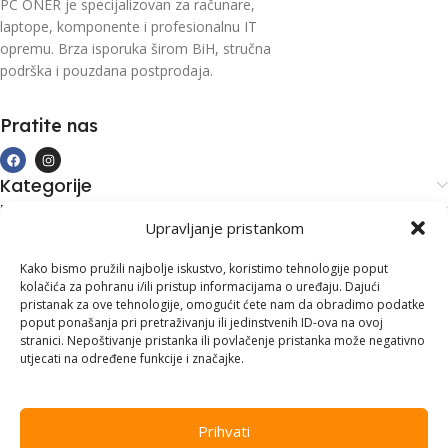
PC ONER je specijalizovan za računare,
laptope, komponente i profesionalnu IT
opremu. Brza isporuka širom BiH, stručna
podrška i pouzdana postprodaja.
Pratite nas
Kategorije
Kupovina i podrška
Upravljanje pristankom
Moj račun
Kontakt informacije
Kako bismo pružili najbolje iskustvo, koristimo tehnologije poput
kolačića za pohranu i/ili pristup informacijama o uređaju. Dajući
Branilaca Bosne, 75 300 Lukavac
pristanak za ove tehnologije, omogućit ćete nam da obradimo podatke
poput ponašanja pri pretraživanju ili jedinstvenih ID-ova na ovoj
+387 35 555 999
stranici. Nepoštivanje pristanka ili povlačenje pristanka može negativno
utjecati na određene funkcije i značajke.
info@pconer.ba
ID: 4210115760008
Prihvati
PDV : 210115760008