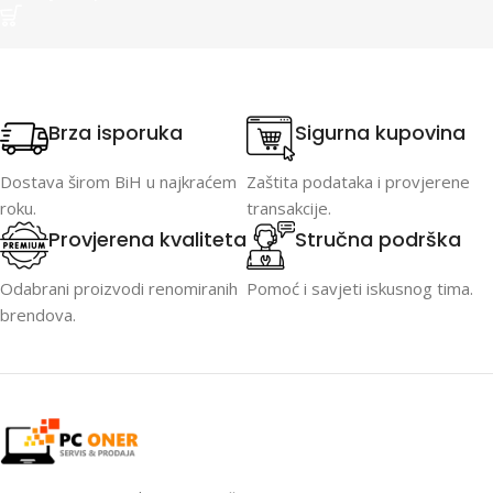
Brza isporuka
Sigurna kupovina
Dostava širom BiH u najkraćem
Zaštita podataka i provjerene
roku.
transakcije.
Provjerena kvaliteta
Stručna podrška
Odabrani proizvodi renomiranih
Pomoć i savjeti iskusnog tima.
brendova.