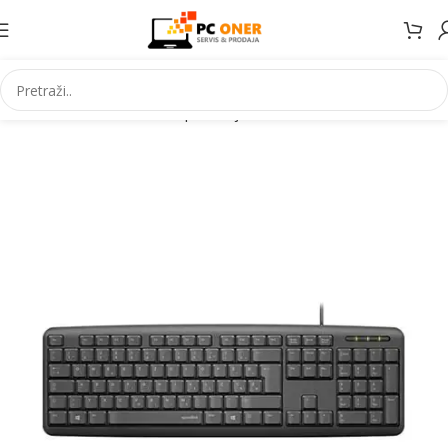
Početna
Informatika
PC periferija
Tastature