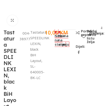
Click to enlarge
SKU:
Metode
Poredi
Dodaj
10,00
KM
Tast
Tastatura
004-
plaćanja:
proizvod
na
Nema
Nema
atur
SPEEDLINK
listu
38977
na
na
želja
LEXIN,
a
stanju
stanju
Dijeli:
black
SPEE
BiH
DLI
Layout,
NK
SL-
LEXI
640005-
N,
BK-LC
blac
k
BiH
Layo