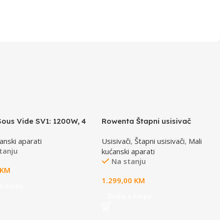
ous Vide SV1: 1200W, 4
Rowenta Štapni usisivač
tic programs,
RH9C71E0 X-FORCE FLEX 16.60
anski aparati
Usisivači
,
Štapni usisivači
,
Mali
ature adjustment, Timer,
tanju
kućanski aparati
screen, LCD-display,
Na stanju
ater Proof
KM
1.299,00
KM
u korpu
Dodaj u korpu