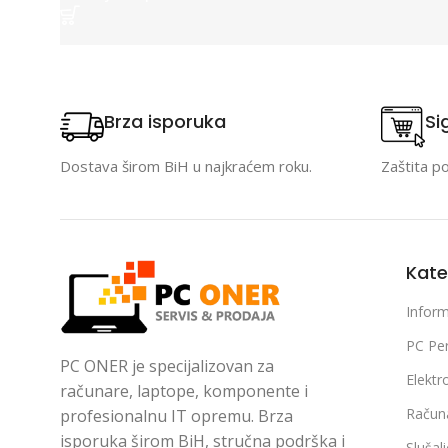
Brza isporuka
Si
Dostava širom BiH u najkraćem roku.
Zaštita p
Kate
Inform
PC Per
PC ONER je specijalizovan za
Elektr
računare, laptope, komponente i
Račun
profesionalnu IT opremu. Brza
isporuka širom BiH, stručna podrška i
Slušal