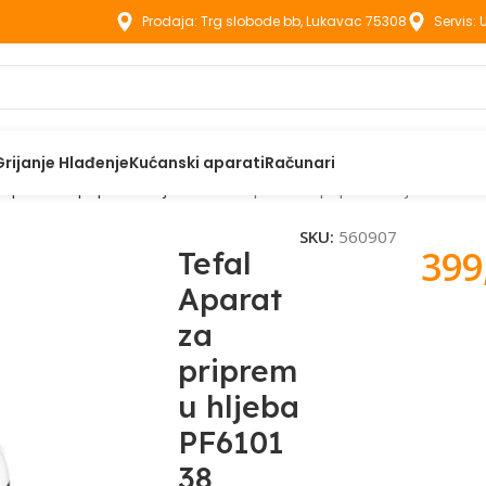
Prodaja: Trg slobode bb, Lukavac 75308
Servis:
Grijanje Hlađenje
Kućanski aparati
Računari
Aparat za pripremu hljeba
Tefal Aparat za pripremu hljeba PF6
SKU:
560907
399
Tefal
Aparat
za
priprem
u hljeba
PF6101
38