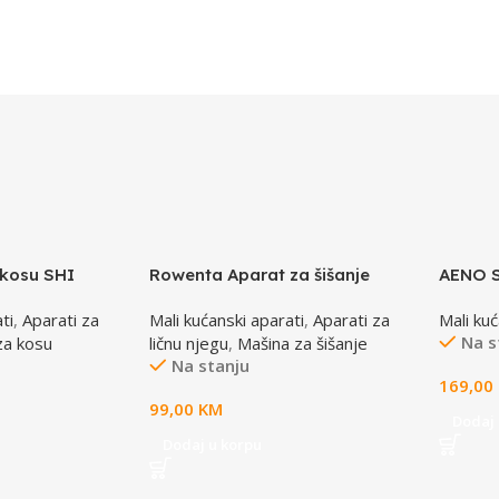
 kosu SHI
Rowenta Aparat za šišanje
AENO S
TN1551E0
Automa
ti
,
Aparati za
Mali kućanski aparati
,
Aparati za
Mali kuć
Temper
Na s
za kosu
ličnu njegu
,
Mašina za šišanje
Touch 
Na stanju
IPX7 W
169,00
99,00
KM
Dodaj 
Dodaj u korpu