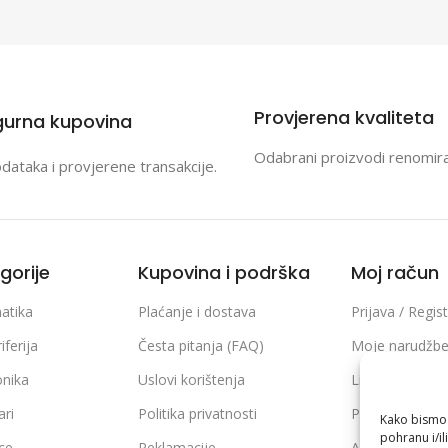
Provjerena kvaliteta
gurna kupovina
Odabrani proizvodi renomir
odataka i provjerene transakcije.
gorije
Kupovina i podrška
Moj račun
atika
Plaćanje i dostava
Prijava / Regist
iferija
Česta pitanja (FAQ)
Moje narudžb
onika
Uslovi korištenja
Lista želja
ari
Politika privatnosti
Poređenje pro
Kako bismo p
pohranu i/il
ice
Reklamacije
Adrese i podaci