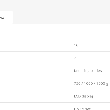
ava
16
2
Kneading blades
750 / 1000 / 1500 g
LCD displej
Do 15 sati