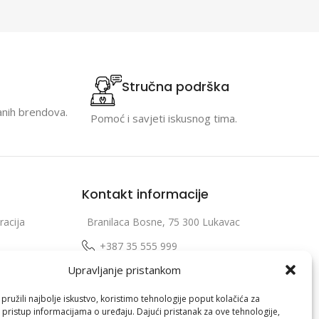
Stručna podrška
anih brendova.
Pomoć i savjeti iskusnog tima.
Kontakt informacije
racija
Branilaca Bosne, 75 300 Lukavac
e
+387 35 555 999
Upravljanje pristankom
info@pconer.ba
izvoda
ID: 4210115760008
ružili najbolje iskustvo, koristimo tehnologije poput kolačića za
i pristup informacijama o uređaju. Dajući pristanak za ove tehnologije,
 profila
PDV : 210115760008