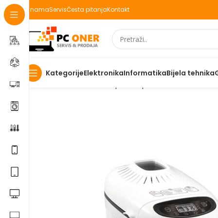
O nama
Servis
Česta pitanja
Kontakt
Elektronika
Informatika
Bijela tehnika
Kategorije
Početna
Mali kućanski aparati
Aparati za domaćinstvo