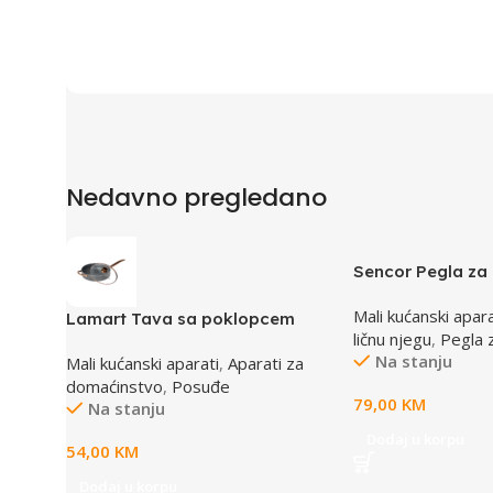
Nedavno pregledano
Sencor Pegla za
4500GD
Mali kućanski apara
Lamart Tava sa poklopcem
ličnu njegu
,
Pegla 
LT1271
Na stanju
Mali kućanski aparati
,
Aparati za
domaćinstvo
,
Posuđe
79,00
KM
Na stanju
Dodaj u korpu
54,00
KM
Dodaj u korpu