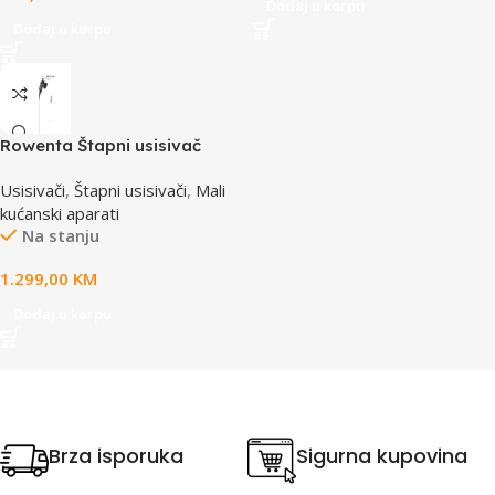
Dodaj u korpu
Dodaj u korpu
Rowenta Štapni usisivač
RH9C71E0 X-FORCE FLEX
Usisivači
,
Štapni usisivači
,
Mali
16.60
kućanski aparati
Na stanju
1.299,00
KM
Dodaj u korpu
Brza isporuka
Sigurna kupovina