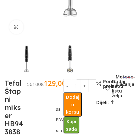
Click to enlarge
SKU:
Metode
Poredi
Dodaj
129,00
KM
Tefal
561008
plaćanja:
proizvod
na
Štap
listu
želja
Dodaj
ni
Dijeli:
u
miks
sa
korpu
er
PDV-
Kupi
HB94
sada
3838
om