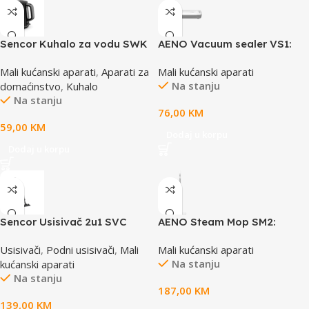
Sencor Kuhalo za vodu SWK
AENO Vacuum sealer VS1:
7519BK
85W, 65kPa, 2 modes:
Mali kućanski aparati
,
Aparati za
Mali kućanski aparati
Vac+Seal, Seal, Compact
Na stanju
domaćinstvo
,
Kuhalo
size, Max Pocket Width 30
Na stanju
cm
76,00
KM
59,00
KM
Dodaj u korpu
Dodaj u korpu
Sencor Usisivač 2u1 SVC
AENO Steam Mop SM2:
900-EUE3
1200W, 130°C, IPX4, Tank
Usisivači
,
Podni usisivači
,
Mali
Mali kućanski aparati
Volume 275mL, 3 steam
Na stanju
kućanski aparati
modes, self-standing
Na stanju
187,00
KM
139,00
KM