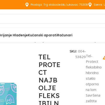
Prodaja: Trg slobode bb, Lukavac 75308
Servis:
Grijanje Hlađenje
Kućanski aparati
Računari
aci
TEL PROTECT NAJBOLJE FLEKSIBILNO HIBRIDNO KALJENO
SKU:
004-
TEL
Tel-
53829
Protect
PROTE
fleksibilno
CT
hibridno
NAJB
staklo
otporno
OLJE
na lom
FLEKS
Savršena
zaštita
IBILN