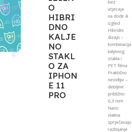
bez
O
utjecaja
HIBRI
na dodir ili
izgled
DNO
Hibridni
KALJE
dizajn –
NO
kombinacija
kaljenog
STAKL
stakla i
O ZA
PET filma
Praktično
IPHON
nevidljiv –
E 11
debljine
PRO
približno
0,3 mm
Nano
vlakna
sprječavaju
razbijanje