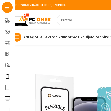
O nama
Servis
Česta pitanja
Kontakt
Elektronika
Informatika
Bijela tehnika
Kategorije
Početna
Elektronika
Mobiteli
Maske za mobitele i dod