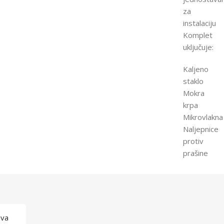
za
instalaciju
Komplet
uključuje:
Kaljeno
staklo
Mokra
krpa
Mikrovlakna
Naljepnice
protiv
prašine
ava