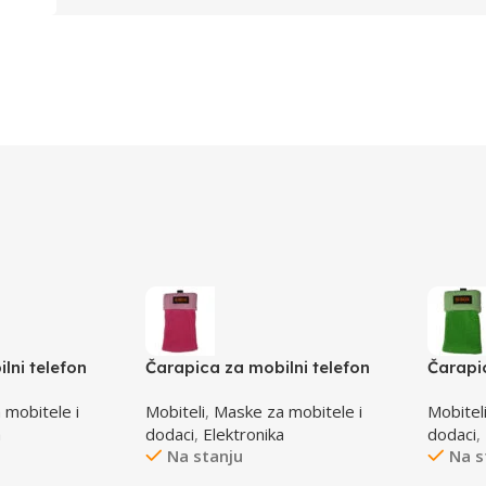
lni telefon
Čarapica za mobilni telefon
Čarapi
za 65x100mm
SBOX MCF-S3 pink-roza
SBOX M
 mobitele i
Mobiteli
,
Maske za mobitele i
Mobitel
65x100mm
65x10
a
dodaci
,
Elektronika
dodaci
,
Na stanju
Na s