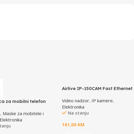
Airlive IP-150CAM Fast Ethernet
Dual Stream IP camera
Video nadzor
,
IP kamere
,
ca za mobilni telefon
Elektronika
CF-S5 zelena
Na stanju
i
,
Maske za mobitele i
0mm
Elektronika
161,00
KM
tanju
Dodaj u korpu