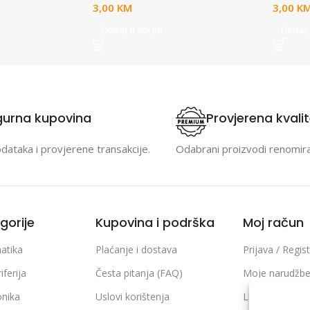
3,00
KM
3,00
K
Dodaj u korpu
Dodaj 
gurna kupovina
Provjerena kvali
odataka i provjerene transakcije.
Odabrani proizvodi renomir
gorije
Kupovina i podrška
Moj račun
atika
Plaćanje i dostava
Prijava / Regist
iferija
Česta pitanja (FAQ)
Moje narudžb
onika
Uslovi korištenja
Lista želja