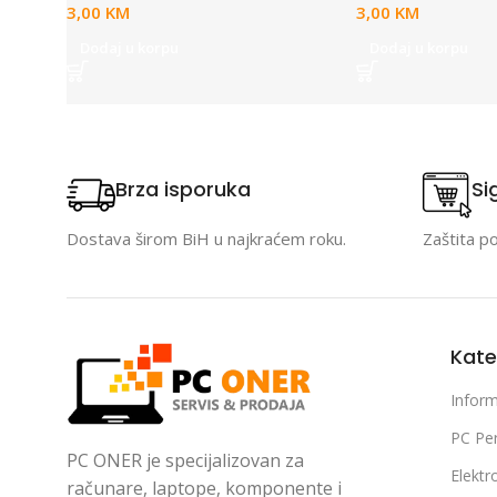
3,00
KM
3,00
KM
Dodaj u korpu
Dodaj u korpu
Brza isporuka
Si
Dostava širom BiH u najkraćem roku.
Zaštita p
Kate
Inform
PC Per
PC ONER je specijalizovan za
Elektr
računare, laptope, komponente i