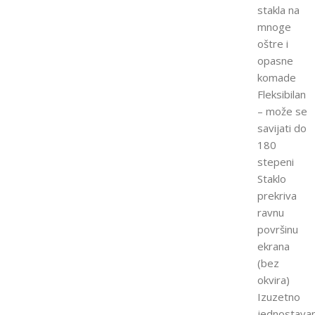
stakla na
mnoge
oštre i
opasne
komade
Fleksibilan
– može se
savijati do
180
stepeni
Staklo
prekriva
ravnu
površinu
ekrana
(bez
okvira)
Izuzetno
jednostava