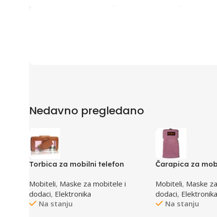
Nedavno pregledano
Torbica za mobilni telefon
Čarapica za mobi
SBOX MCF-02 S 110x43x17mm
SBOX MCF-S1 ro
Mobiteli
,
Maske za mobitele i
Mobiteli
,
Maske za
dodaci
,
Elektronika
dodaci
,
Elektronik
Na stanju
Na stanju