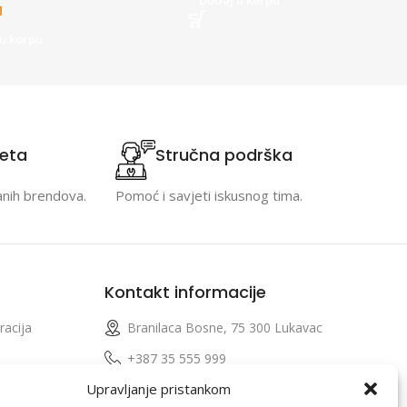
M
u korpu
teta
Stručna podrška
anih brendova.
Pomoć i savjeti iskusnog tima.
Kontakt informacije
racija
Branilaca Bosne, 75 300 Lukavac
e
+387 35 555 999
Upravljanje pristankom
info@pconer.ba