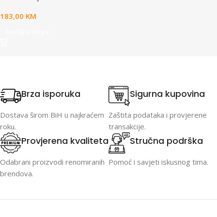
183,00
KM
Dodaj u korpu
Brza isporuka
Sigurna kupovina
Dostava širom BiH u najkraćem
Zaštita podataka i provjerene
roku.
transakcije.
Provjerena kvaliteta
Stručna podrška
Odabrani proizvodi renomiranih
Pomoć i savjeti iskusnog tima.
brendova.