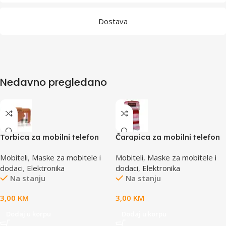
Dostava
Nedavno pregledano
Torbica za mobilni telefon
Čarapica za mobilni telefon
SBOX MCF-02 S
SBOX MCF-S16 crveno-roza-
Mobiteli
,
Maske za mobitele i
Mobiteli
,
Maske za mobitele i
110x43x17mm
bijela 65x100mm
dodaci
,
Elektronika
dodaci
,
Elektronika
Na stanju
Na stanju
3,00
KM
3,00
KM
Dodaj u korpu
Dodaj u korpu