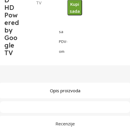
D
TV
Kupi
HD
sada
Pow
ered
by
sa
Goo
PDV-
gle
TV
om
Opis proizvoda
Recenzije