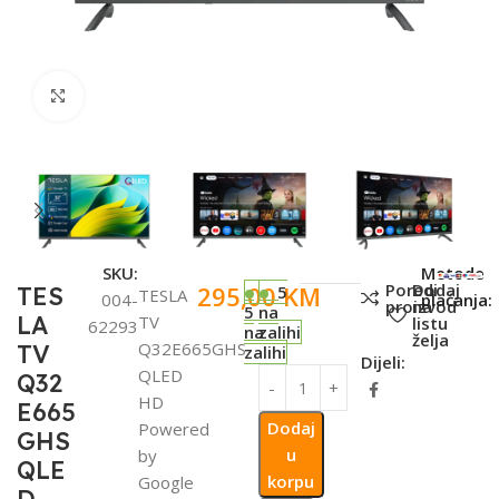
Click to enlarge
SKU:
Metode
Poredi
Dodaj
295,00
KM
TES
5
TESLA
004-
plaćanja:
proizvod
na
5
na
LA
TV
listu
62293
na
zalihi
želja
Q32E665GHS
TV
zalihi
Dijeli:
QLED
Q32
HD
E665
Dodaj
Powered
GHS
u
by
QLE
korpu
Google