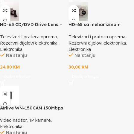
HD-65 CD/DVD Drive Lens –
HD-65 sa mehanizmom
laser AE-HD65
CD/DVD Drive Lens – laser
Televizori i prateca oprema
,
Televizori i prateca oprema
,
AE-HD65M
Rezervni dijelovi elektronika
,
Rezervni dijelovi elektronika
,
Elektronika
Elektronika
Na stanju
Na stanju
24,00
KM
30,00
KM
Dodaj u korpu
Dodaj u korpu
Airlive WN-150CAM 150Mbps
Dual Stream IP camera
Video nadzor
,
IP kamere
,
Elektronika
Na stanju