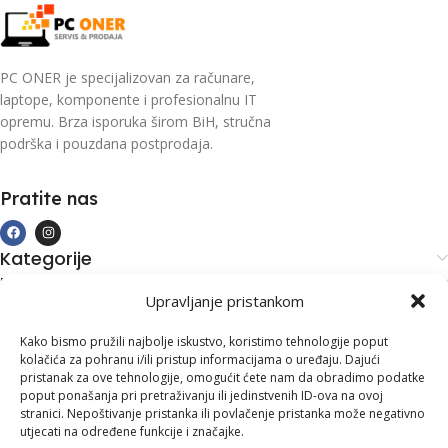
PC ONER je specijalizovan za računare,
laptope, komponente i profesionalnu IT
opremu. Brza isporuka širom BiH, stručna
podrška i pouzdana postprodaja.
Pratite nas
Kategorije
Kupovina i podrška
Upravljanje pristankom
Moj račun
Kontakt informacije
Kako bismo pružili najbolje iskustvo, koristimo tehnologije poput
kolačića za pohranu i/ili pristup informacijama o uređaju. Dajući
Branilaca Bosne, 75 300 Lukavac
pristanak za ove tehnologije, omogućit ćete nam da obradimo podatke
poput ponašanja pri pretraživanju ili jedinstvenih ID-ova na ovoj
+387 35 555 999
stranici. Nepoštivanje pristanka ili povlačenje pristanka može negativno
utjecati na određene funkcije i značajke.
info@pconer.ba