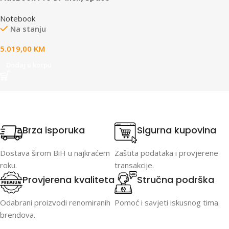
Black,Model A3434,Apple M5
Notebook
10C CPU 10C GPU,24GB
Na stanju
unified memory,70W USB-C
Power Adapter,1TB SSD
5.019,00
KM
storage,Thunderbolt / USB 4
Ports, Touch ID,14in Liquid
Dodaj u korpu
Retina XDR display,Standard
display,Force Touch
Trackpad, KEYBOARD-INT
Brza isporuka
Sigurna kupovina
Dostava širom BiH u najkraćem
Zaštita podataka i provjerene
roku.
transakcije.
Provjerena kvaliteta
Stručna podrška
Odabrani proizvodi renomiranih
Pomoć i savjeti iskusnog tima.
brendova.