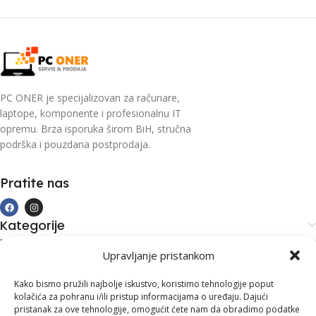
PC ONER je specijalizovan za računare,
laptope, komponente i profesionalnu IT
opremu. Brza isporuka širom BiH, stručna
podrška i pouzdana postprodaja.
Pratite nas
Kategorije
Kupovina i podrška
Upravljanje pristankom
Moj račun
Kontakt informacije
Kako bismo pružili najbolje iskustvo, koristimo tehnologije poput
kolačića za pohranu i/ili pristup informacijama o uređaju. Dajući
Branilaca Bosne, 75 300 Lukavac
pristanak za ove tehnologije, omogućit ćete nam da obradimo podatke