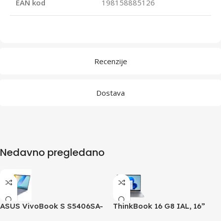
EAN kod
198158885126
Recenzije
Dostava
Nedavno pregledano
ASUS VivoBook S S5406SA-
ThinkBook 16 G8 IAL, 16”
QD052W14”WUXGA/Ultra
WUXGA (1920×1200) IPS 300