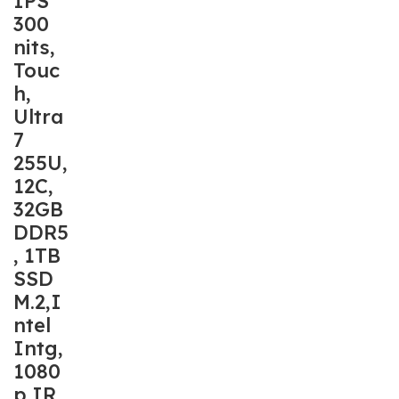
IPS
300
nits,
Touc
h,
Ultra
7
255U,
12C,
32GB
DDR5
, 1TB
SSD
M.2,I
ntel
Intg,
1080
p IR