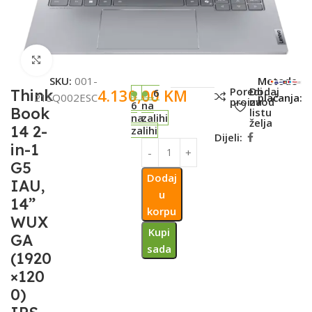
Click to enlarge
SKU:
001-
Metode
Poredi
Dodaj
4.130,00
KM
Think
6
21SQ002ESC
plaćanja:
proizvod
na
6
na
Book
listu
na
zalihi
želja
14 2-
zalihi
Dijeli:
in-1
G5
Dodaj
IAU,
u
14”
korpu
WUX
Kupi
GA
sada
(1920
×120
0)