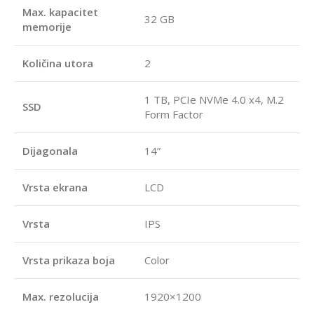
Max. kapacitet
32 GB
memorije
Količina utora
2
1 TB, PCIe NVMe 4.0 x4, M.2
SSD
Form Factor
Dijagonala
14”
Vrsta ekrana
LCD
Vrsta
IPS
Vrsta prikaza boja
Color
Max. rezolucija
1920×1200