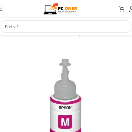
Početna
Informatika
Potrošni materijal
Tinte