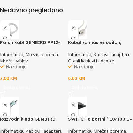
Nedavno pregledano
Patch kabl GEMBIRD PP12-
Kabal za master switch,
0.5M, 0,5m, cat.5e, grey
MD6M/MD6M, CC-143-6,
Informatika
,
Mrežna oprema
,
Informatika
,
Kablovi i adapteri
,
GEMBIRD
Mrežni kablovi
Ostali kablovi i adapteri
Na stanju
Na stanju
2,00
KM
6,00
KM
Dodaj u korpu
Dodaj u korpu
Razvodnik nap.GEMBIRD
SWITCH 8 portni ” 10/100 D-
SPG3-B-6C, 5 utičnica,
LINK, DES-1008D
Informatika
,
Kablovi i adapteri
,
Informatika
,
Mrežna oprema
,
prekidač, 1,8M, osigurač,