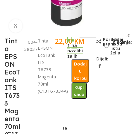
Click to enlarge
SKU:
Metode
Poredi
Dodaj
22,00
KM
Tint
1
Tinta
004-
plaćanja:
proizvod
na
1
na
a
EPSON
listu
38037
na
zalihi
želja
EcoTank
EPS
zalihi
Dijeli:
ITS
ON
Dodaj
T6733
EcoT
u
Magenta
korpu
ank
70ml
ITS
Kupi
(C13T67334A)
T673
sada
3
Mag
enta
70ml
sa