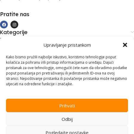
Pratite nas
Kategorije
Kupovina i podrška
Upravljanje pristankom
Moj račun
Kontakt informacije
Kako bismo pružili najbolje iskustvo, koristimo tehnologije poput
kolačića za pohranu i/ili pristup informacijama o uređaju. Dajući
Branilaca Bosne, 75 300 Lukavac
pristanak za ove tehnologije, omogućit ćete nam da obradimo podatke
poput ponašanja pri pretraživanju ili jedinstvenih ID-ova na ovoj
+387 35 555 999
stranici. Nepoštivanje pristanka ili povlačenje pristanka može negativno
utjecati na određene funkcije i značajke.
info@pconer.ba
ID: 4210115760008
Prihvati
PDV : 210115760008
Odbij
Copyright © 2025
PC ONER
, sva prava zadržana. Design by
ED-
Vision
.
Pogledajte postavke