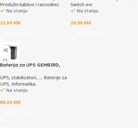
Produžni kablovi i razvodnici
Switch-evi
prenaponska zaštita
Na stanju
Na stanju
22,00
KM
26,00
KM
Dodaj u korpu
Dodaj u korpu
Baterija za UPS GEMBIRD,
12V 17 AH BAT-12V17AH/4
UPS, stabilizatori, ...
,
Baterije za
UPS
,
Informatika
Na stanju
88,00
KM
Dodaj u korpu