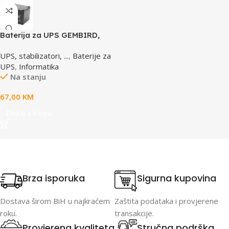
Baterija za UPS GEMBIRD,
12V 12 AH BAT-12V12AH
UPS, stabilizatori, ...
,
Baterije za
UPS
,
Informatika
Na stanju
67,00
KM
Dodaj u korpu
Brza isporuka
Sigurna kupovina
Dostava širom BiH u najkraćem
Zaštita podataka i provjerene
roku.
transakcije.
Provjerena kvaliteta
Stručna podrška