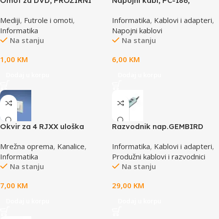
Omot za DVD, PROZIRNI
Napojni kabl, PC-186,
14mm, DVD-1P
GEMBIRD, 1,8m
Mediji
,
Futrole i omoti
,
Informatika
,
Kablovi i adapteri
,
Informatika
Napojni kablovi
Na stanju
Na stanju
1,00
KM
6,00
KM
Dodaj u korpu
Dodaj u korpu
Okvir za 4 RJXX uloška
Razvodnik nap.GEMBIRD
T70FH4IW
SPG3-B-15C, 5 uticnica,
Mrežna oprema
,
Kanalice
,
Informatika
,
Kablovi i adapteri
,
prekidac, 4,5m, osigurač,
Informatika
Produžni kablovi i razvodnici
prenaponska zaštita
Na stanju
Na stanju
7,00
KM
29,00
KM
Dodaj u korpu
Dodaj u korpu