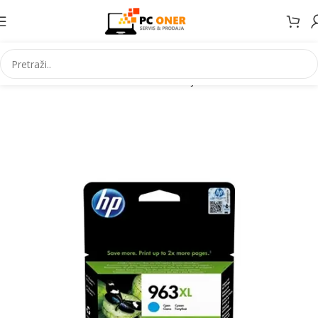
Početna
Informatika
Potrošni materijal
Tinte