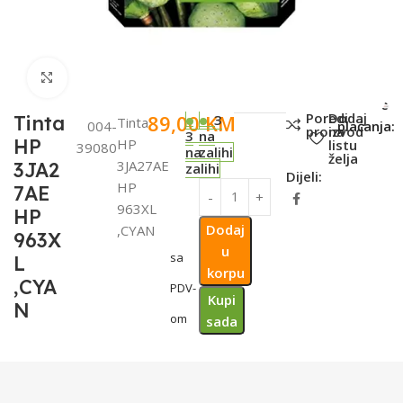
Click to enlarge
SKU:
Metode
Poredi
Dodaj
89,00
KM
Tinta
3
Tinta
004-
plaćanja:
proizvod
na
3
na
HP
HP
listu
39080
na
zalihi
želja
3JA27AE
3JA2
zalihi
Dijeli:
HP
7AE
963XL
HP
Dodaj
,CYAN
963X
u
sa
L
korpu
,CYA
PDV-
Kupi
N
om
sada