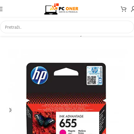
Početna
Informatika
Potrošni materijal
Tinte