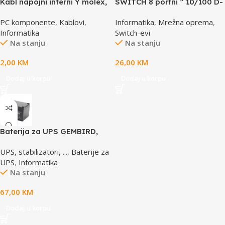
Kabl napojni interni Y molex,
SWITCH 8 portni ” 10/100 D-
GEMBIRD CC-PSU-1 molex
LINK, DES-1008D
PC komponente
,
Kablovi
,
Informatika
,
Mrežna oprema
,
4pin 1x female to 2x male
Informatika
Switch-evi
Na stanju
Na stanju
2,00
KM
26,00
KM
Dodaj u korpu
Dodaj u korpu
Baterija za UPS GEMBIRD,
12V 12 AH BAT-12V12AH
UPS, stabilizatori, ...
,
Baterije za
UPS
,
Informatika
Na stanju
67,00
KM
Dodaj u korpu