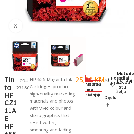
Click to enlarge
SKU:
Metode
Poredi
Dodaj
25,00
KM
Tin
HP 655 Magenta Ink
004-
plaćanja
proizvod
na
Nema
Nema
ta
Cartridges produce
listu
23160
na
na
želja
high-quality marketing
HP
stanju
stanju
Dijeli:
materials and photos
CZ1
with vivid colour and
11A
sharp graphics that
E
resist water,
HP
smearing and fading.