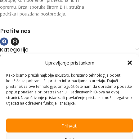
laptope, komponente i profesionalnu IT
opremu. Brza isporuka širom BiH, stručna
podrška i pouzdana postprodaja.
Pratite nas
Kategorije
Kupovina i podrška
Upravljanje pristankom
Moj račun
Kontakt informacije
Kako bismo pružili najbolje iskustvo, koristimo tehnologije poput
kolačića za pohranu i/ili pristup informacijama o uređaju. Dajući
Branilaca Bosne, 75 300 Lukavac
pristanak za ove tehnologije, omogućit ćete nam da obradimo podatke
poput ponašanja pri pretraživanju ili jedinstvenih ID-ova na ovoj
+387 35 555 999
stranici. Nepoštivanje pristanka ili povlačenje pristanka može negativno
utjecati na određene funkcije i značajke.
info@pconer.ba
ID: 4210115760008
Prihvati
PDV : 210115760008