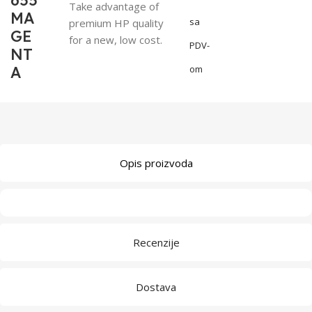
655
Take advantage of
MA
sa
premium HP quality
GE
for a new, low cost.
PDV-
NT
A
om
Opis proizvoda
Recenzije
Dostava