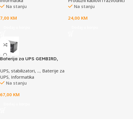
Informatika
Produžni kablovi i razvodnici
prenaponska zaštita
Na stanju
Na stanju
7,00
KM
24,00
KM
Dodaj u korpu
Dodaj u korpu
Baterija za UPS GEMBIRD,
12V 12 AH BAT-12V12AH
UPS, stabilizatori, ...
,
Baterije za
UPS
,
Informatika
Na stanju
67,00
KM
Dodaj u korpu