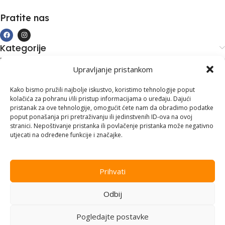
Pratite nas
Kategorije
Kupovina i podrška
Upravljanje pristankom
Moj račun
Kontakt informacije
Kako bismo pružili najbolje iskustvo, koristimo tehnologije poput
kolačića za pohranu i/ili pristup informacijama o uređaju. Dajući
Branilaca Bosne, 75 300 Lukavac
pristanak za ove tehnologije, omogućit ćete nam da obradimo podatke
poput ponašanja pri pretraživanju ili jedinstvenih ID-ova na ovoj
+387 35 555 999
stranici. Nepoštivanje pristanka ili povlačenje pristanka može negativno
utjecati na određene funkcije i značajke.
info@pconer.ba
ID: 4210115760008
Prihvati
PDV : 210115760008
Odbij
Copyright © 2025
PC ONER
, sva prava zadržana. Design by
ED-
Vision
.
Pogledajte postavke