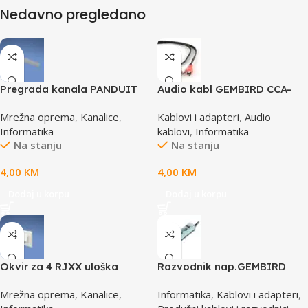
Nedavno pregledano
Pregrada kanala PANDUIT
Audio kabl GEMBIRD CCA-
TGDW2
458, 3,5mm stereo to 2
Mrežna oprema
,
Kanalice
,
Kablovi i adapteri
,
Audio
phono, 1,5m
Informatika
kablovi
,
Informatika
Na stanju
Na stanju
4,00
KM
4,00
KM
Dodaj u korpu
Dodaj u korpu
Okvir za 4 RJXX uloška
Razvodnik nap.GEMBIRD
T70FH4IW
SPG3-B-10C, 5 utičnica,
Mrežna oprema
,
Kanalice
,
Informatika
,
Kablovi i adapteri
,
prekidač,3m, osigurač,