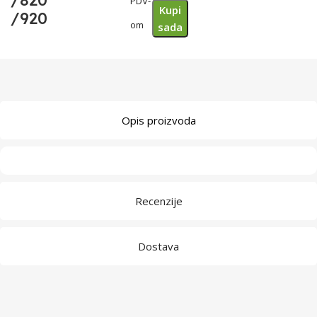
/820
PDV-
Kupi
/920
om
sada
Opis proizvoda
Recenzije
Dostava