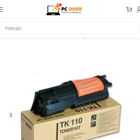
Početna
Informatika
Potrošni materijal
Toneri