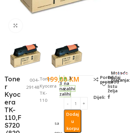
Click to enlarge
SKU:
Metode
Poredi
Dodaj
199,00
KM
Tone
3
Toner
004-
plaćanja:
proizvod
na
3
na
r
Kyocera
listu
29148
na
zalihi
želja
TK-
Kyoc
zalihi
Dijeli:
110
era
TK-
Dodaj
110,F
u
sa
S720
korpu