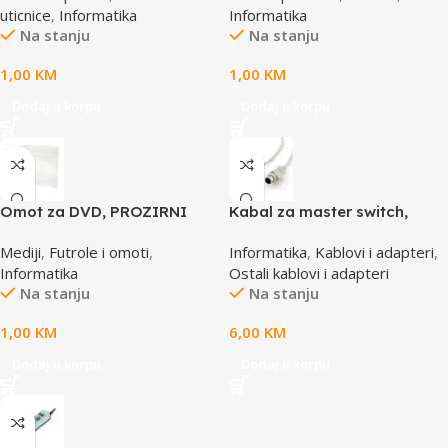
uticnice
,
Informatika
Informatika
Na stanju
Na stanju
1,00
KM
1,00
KM
Dodaj u korpu
Dodaj u korpu
Omot za DVD, PROZIRNI
Kabal za master switch,
14mm, DVD-1P
MD6M/MD6M, CC-143-6,
Mediji
,
Futrole i omoti
,
Informatika
,
Kablovi i adapteri
,
GEMBIRD
Informatika
Ostali kablovi i adapteri
Na stanju
Na stanju
1,00
KM
6,00
KM
Dodaj u korpu
Dodaj u korpu