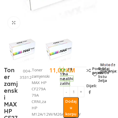
Click to enlarge
SKU:
Metode
Poredi
Dodaj
11,00
KM
Ton
19
Toner
004-
plaćanja:
proizvod
na
19
na
er
zamjenski
listu
35312
na
zalihi
želja
MAX HP
zamj
zalihi
Dijeli:
CF279A
ensk
79A
i
Dodaj
CRNI,za
MAX
u
HP
HP
korpu
M12A/12W/M26A/M26NW