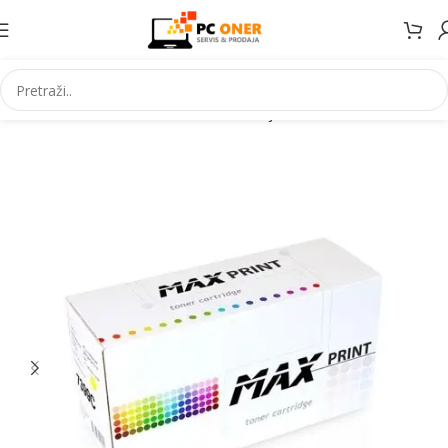
Početna
Informatika
Potrošni materijal
Toneri