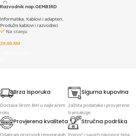
Razvodnik nap.GEMBIRD
SPG3-B-15C, 5 uticnica,
Informatika
,
Kablovi i adapteri
,
prekidac, 4,5m, osigurač,
Produžni kablovi i razvodnici
prenaponska zaštita
Na stanju
29,00
KM
Dodaj u korpu
Brza isporuka
Sigurna kupovina
Dostava širom BiH u najkraćem
Zaštita podataka i provjerene
roku.
transakcije.
Provjerena kvaliteta
Stručna podrška
Odabrani proizvodi renomiranih
Pomoć i savjeti iskusnog tima.