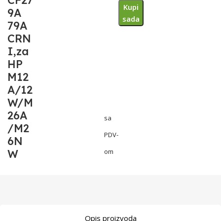
CF27
Kupi
9A
sada
79A
CRN
I,za
HP
M12
A/12
W/M
26A
sa
/M2
PDV-
6N
W
om
Opis proizvoda