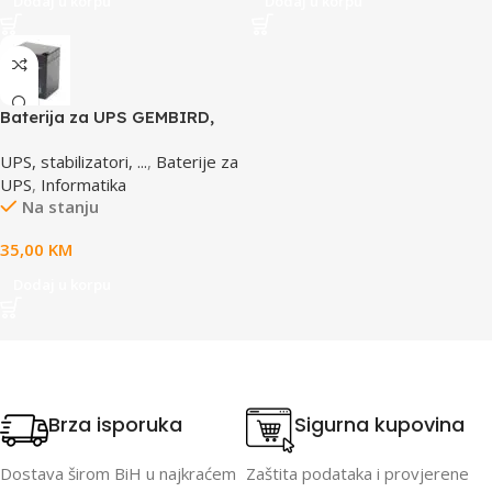
Dodaj u korpu
Dodaj u korpu
Baterija za UPS GEMBIRD,
12V 4,5 AH BAT-12V4.5AH
UPS, stabilizatori, ...
,
Baterije za
UPS
,
Informatika
Na stanju
35,00
KM
Dodaj u korpu
Brza isporuka
Sigurna kupovina
Dostava širom BiH u najkraćem
Zaštita podataka i provjerene