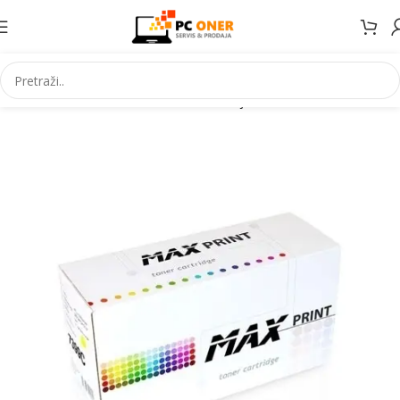
Početna
Informatika
Potrošni materijal
Toneri