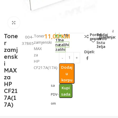
Click to enlarge
SKU:
Metode
Poredi
Dodaj
11,00
KM
Tone
19
Toner
004-
plaćanja:
proizvod
na
19
na
r
zamjenski
listu
37865
na
zalihi
želja
MAX
zamj
zalihi
Dijeli:
za
ensk
HP
i
Dodaj
CF217A(17A)
MAX
u
za
korpu
HP
sa
Kupi
CF21
sada
PDV-
7A(1
7A)
om