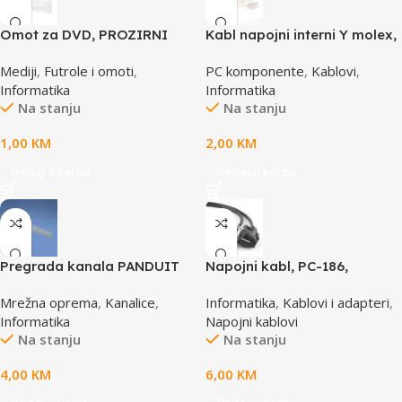
Omot za DVD, PROZIRNI
Kabl napojni interni Y molex,
14mm, DVD-1P
GEMBIRD CC-PSU-1 molex
Mediji
,
Futrole i omoti
,
PC komponente
,
Kablovi
,
4pin 1x female to 2x male
Informatika
Informatika
Na stanju
Na stanju
1,00
KM
2,00
KM
Dodaj u korpu
Dodaj u korpu
Pregrada kanala PANDUIT
Napojni kabl, PC-186,
TGDW2
GEMBIRD, 1,8m
Mrežna oprema
,
Kanalice
,
Informatika
,
Kablovi i adapteri
,
Informatika
Napojni kablovi
Na stanju
Na stanju
4,00
KM
6,00
KM