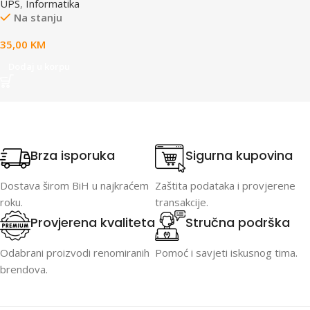
UPS
,
Informatika
Na stanju
35,00
KM
Dodaj u korpu
Brza isporuka
Sigurna kupovina
Dostava širom BiH u najkraćem
Zaštita podataka i provjerene
roku.
transakcije.
Provjerena kvaliteta
Stručna podrška
Odabrani proizvodi renomiranih
Pomoć i savjeti iskusnog tima.
brendova.