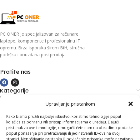
PC ONER je specijalizovan za računare,
laptope, komponente i profesionalnu IT
opremu. Brza isporuka širom BiH, stručna
podrška i pouzdana postprodaja.
Pratite nas
Kategorije
Kupovina i podrška
Upravljanje pristankom
Moj račun
Kontakt informacije
Kako bismo pružili najbolje iskustvo, koristimo tehnologije poput
kolačića za pohranu i/ili pristup informacijama o uređaju. Dajući
Branilaca Bosne, 75 300 Lukavac
pristanak za ove tehnologije, omogućit ćete nam da obradimo podatke
poput ponašanja pri pretraživanju ili jedinstvenih ID-ova na ovoj
+387 35 555 999
stranici. Nepoštivanje pristanka ili povlačenje pristanka može negativno