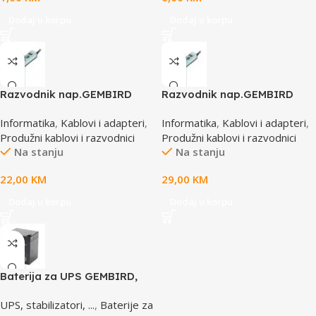
Dodaj u korpu
Dodaj u korpu
Razvodnik nap.GEMBIRD
Razvodnik nap.GEMBIRD
SPG3-B-6C, 5 utičnica,
SPG3-B-15C, 5 uticnica,
Informatika
,
Kablovi i adapteri
,
Informatika
,
Kablovi i adapteri
,
prekidač, 1,8M, osigurač,
prekidac, 4,5m, osigurač,
Produžni kablovi i razvodnici
Produžni kablovi i razvodnici
prenaponska zaštita
prenaponska zaštita
Na stanju
Na stanju
22,00
KM
29,00
KM
Dodaj u korpu
Dodaj u korpu
Baterija za UPS GEMBIRD,
12V 4,5 AH BAT-12V4.5AH
UPS, stabilizatori, ...
,
Baterije za