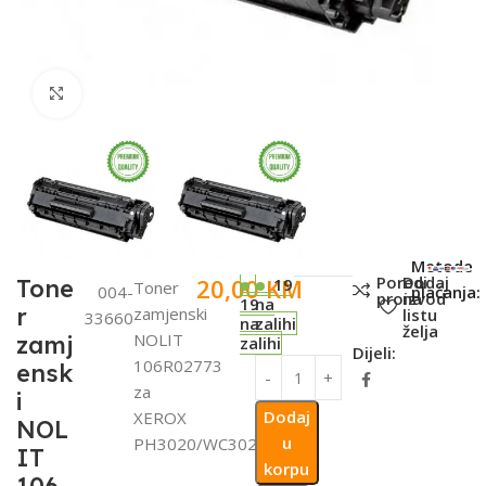
Click to enlarge
SKU:
Metode
Poredi
Dodaj
20,00
KM
Tone
19
Toner
004-
plaćanja:
proizvod
na
19
na
r
zamjenski
listu
33660
na
zalihi
želja
NOLIT
zamj
zalihi
Dijeli:
106R02773
ensk
za
i
Dodaj
XEROX
NOL
u
PH3020/WC3025
IT
korpu