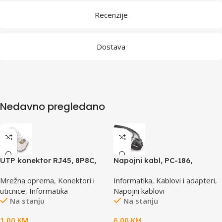
Recenzije
Dostava
Nedavno pregledano
UTP konektor RJ45, 8P8C,
Napojni kabl, PC-186,
cat5e
GEMBIRD, 1,8m
Mrežna oprema
,
Konektori i
Informatika
,
Kablovi i adapteri
,
uticnice
,
Informatika
Napojni kablovi
Na stanju
Na stanju
1,00
KM
6,00
KM