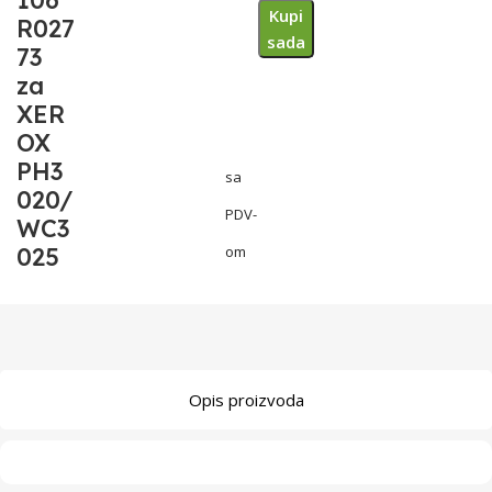
106
Kupi
R027
sada
73
za
XER
OX
PH3
sa
020/
PDV-
WC3
025
om
Opis proizvoda