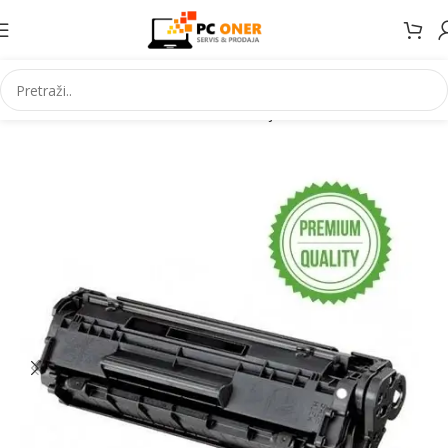
Početna
Informatika
Potrošni materijal
Toneri