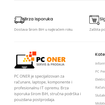
Brza isporuka
Si
Dostava širom BiH u najkraćem roku.
Zaštita p
Kate
Inform
PC Per
PC ONER je specijalizovan za
Elektr
računare, laptope, komponente i
Račun
profesionalnu IT opremu. Brza
isporuka širom BiH, stručna podrška i
Slušal
pouzdana postprodaja.
Mobite