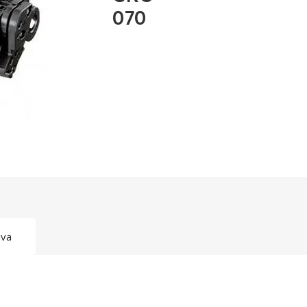
070
ava