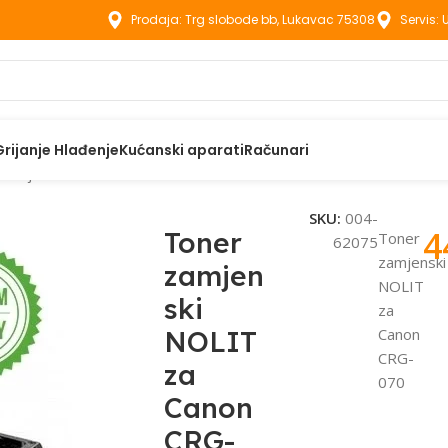
Prodaja: Trg slobode bb, Lukavac 75308
Servis:
Grijanje Hlađenje
Kućanski aparati
Računari
zamjenski NOLIT za Canon CRG-070
SKU:
004-
4
Toner
Toner
62075
zamjenski
zamjen
NOLIT
ski
za
NOLIT
Canon
CRG-
za
070
Canon
CRG-