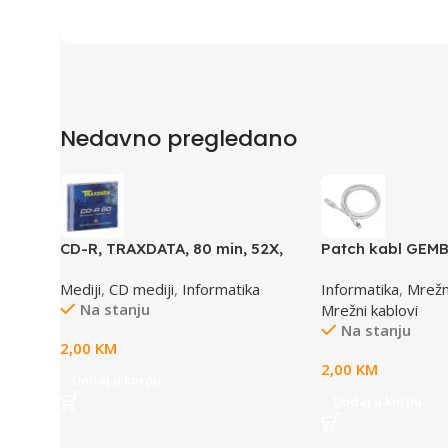
Nedavno pregledano
CD-R, TRAXDATA, 80 min, 52X,
Patch kabl GEMB
SLIMBOX
0.5M, 0,5m, cat.5
Mediji
,
CD mediji
,
Informatika
Informatika
,
Mrež
Na stanju
Mrežni kablovi
Na stanju
2,00
KM
2,00
KM
Dodaj u korpu
Dodaj u korpu