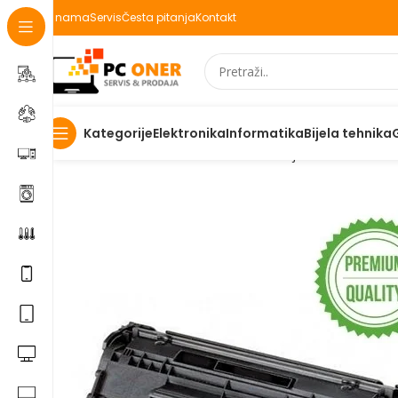
O nama
Servis
Česta pitanja
Kontakt
Elektronika
Informatika
Bijela tehnika
Kategorije
Početna
Informatika
Potrošni materijal
Toneri
Toner 