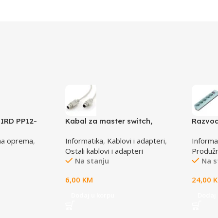
IRD PP12-
Kabal za master switch,
Razvod
e, grey
MD6M/MD6M, CC-143-6,
B-10C, 
na oprema
,
Informatika
,
Kablovi i adapteri
,
Informa
GEMBIRD
osigur
Ostali kablovi i adapteri
Produžni
Na stanju
Na s
6,00
KM
24,00
Dodaj u korpu
Dodaj 