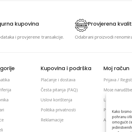
gurna kupovina
Provjerena kvali
odataka i provjerene transakcije.
Odabrani proizvodi renomir
gorije
Kupovina i podrška
Moj račun
atika
Plaćanje i dostava
Prijava / Regist
iferija
Česta pitanja (FAQ)
Moje narudžb
onika
Uslovi korištenja
Lista želja
ari
Politika privatnosti
Poređenje pro
Kako bismo p
pohranu i/il
ice
Reklamacije
Adrese i podaci
omogućit će
jedinstvenih
li