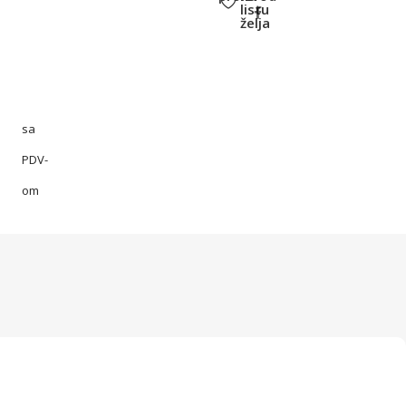
listu
želja
sa
PDV-
om