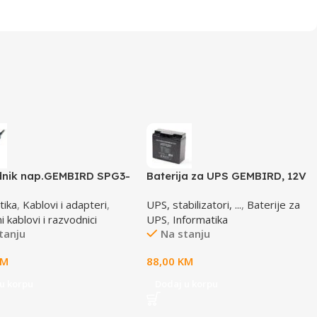
nik nap.GEMBIRD SPG3-
Baterija za UPS GEMBIRD, 12V
5 utičnica, prekidač,3m,
17 AH BAT-12V17AH/4
tika
,
Kablovi i adapteri
,
UPS, stabilizatori, ...
,
Baterije za
ač, prenaponska zaštita
 kablovi i razvodnici
UPS
,
Informatika
tanju
Na stanju
KM
88,00
KM
u korpu
Dodaj u korpu