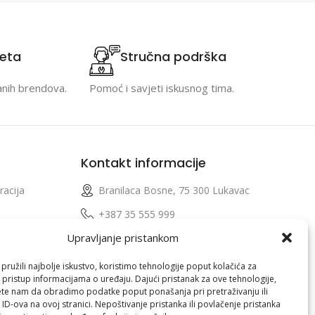
teta
Stručna podrška
anih brendova.
Pomoć i savjeti iskusnog tima.
Kontakt informacije
racija
Branilaca Bosne, 75 300 Lukavac
e
+387 35 555 999
Upravljanje pristankom
info@pconer.ba
izvoda
ID: 4210115760008
ružili najbolje iskustvo, koristimo tehnologije poput kolačića za
i pristup informacijama o uređaju. Dajući pristanak za ove tehnologije,
 profila
PDV : 210115760008
te nam da obradimo podatke poput ponašanja pri pretraživanju ili
 ID-ova na ovoj stranici. Nepoštivanje pristanka ili povlačenje pristanka