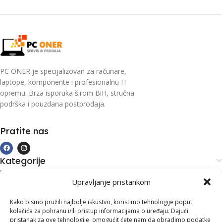
PC ONER je specijalizovan za računare,
laptope, komponente i profesionalnu IT
opremu. Brza isporuka širom BiH, stručna
podrška i pouzdana postprodaja.
Pratite nas
Kategorije
Kupovina i podrška
Upravljanje pristankom
Moj račun
Kontakt informacije
Kako bismo pružili najbolje iskustvo, koristimo tehnologije poput
kolačića za pohranu i/ili pristup informacijama o uređaju. Dajući
Branilaca Bosne, 75 300 Lukavac
pristanak za ove tehnologije, omogućit ćete nam da obradimo podatke