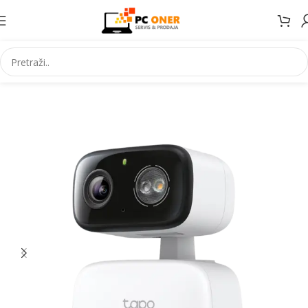
Početna
Elektronika
Video nadzor
IP kamere