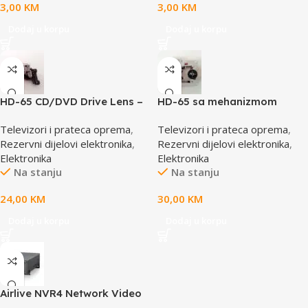
3,00
KM
3,00
KM
Dodaj u korpu
Dodaj u korpu
HD-65 CD/DVD Drive Lens –
HD-65 sa mehanizmom
laser AE-HD65
CD/DVD Drive Lens – laser
Televizori i prateca oprema
,
Televizori i prateca oprema
,
AE-HD65M
Rezervni dijelovi elektronika
,
Rezervni dijelovi elektronika
,
Elektronika
Elektronika
Na stanju
Na stanju
24,00
KM
30,00
KM
Dodaj u korpu
Dodaj u korpu
Airlive NVR4 Network Video
Recorder