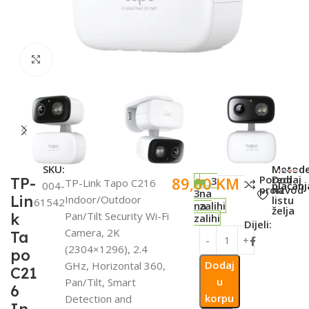
Click to enlarge
SKU:
Metod
Poredi
Dodaj
89,00
KM
TP-
3
TP-Link Tapo C216
004-
plaćanj
proizvod
na
3
na
Lin
Indoor/Outdoor
listu
61542
na
zalihi
želja
Pan/Tilt Security Wi-Fi
k
zalihi
Dijeli:
Camera, 2K
Ta
(2304×1296), 2.4
po
Dodaj
GHz, Horizontal 360,
C21
u
Pan/Tilt, Smart
6
korpu
Detection and