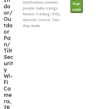
In
Notifications (motion,
Kupi
do
people, baby crying),
sada
or/
Motion Tracking, IP65,
Ou
Remote Control, Two-
tdo
Way Audio
or
Pa
n/
Tilt
Sec
urit
y
Wi-
Fi
Ca
me
ra,
2K