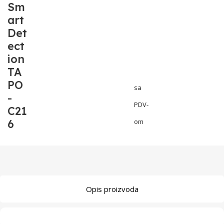
Sm
art
Det
ect
ion
TA
PO
sa
-
PDV-
C21
6
om
Opis proizvoda