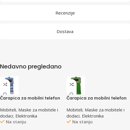
Recenzije
Dostava
Nedavno pregledano
Čarapica za mobilni telefon
Čarapica za mobilni telefon
SBOX MCF-S13 plavo-bijela
SBOX MCF-S5 zelena
Mobiteli
,
Maske za mobitele i
Mobiteli
,
Maske za mobitele i
65x100mm
65x100mm
dodaci
,
Elektronika
dodaci
,
Elektronika
Na stanju
Na stanju