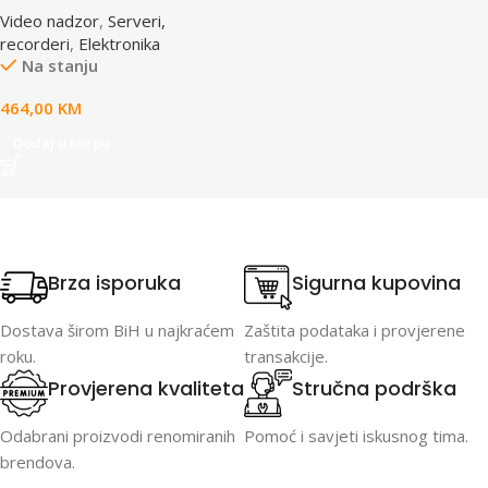
Video nadzor
,
Serveri,
recorderi
,
Elektronika
Na stanju
464,00
KM
Dodaj u korpu
Brza isporuka
Sigurna kupovina
Dostava širom BiH u najkraćem
Zaštita podataka i provjerene
roku.
transakcije.
Provjerena kvaliteta
Stručna podrška
Odabrani proizvodi renomiranih
Pomoć i savjeti iskusnog tima.
brendova.