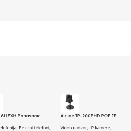
611FXH Panasonic
Airlive IP-200PHD POE IP
n crni DECT CID
camera
elefonija
,
Bezicni telefoni
,
Video nadzor
,
IP kamere
,