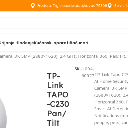
Prodaja: Trg slobode bb, Lukavac 75308
Servis:
Grijanje Hlađenje
Kućanski aparati
Računari
amera, 3K 5MP (2880×1620), 2.4 GHz, Horizontal 360, Pan/Tilt, S
SKU:
004-
TP-
TP-Link Tapo C23
60927
AI Home Security
Link
Camera, 3K 5MP
TAPO
(2880×1620), 2.
-C230
Horizontal 360, P
Smart AI Detecti
Pan/
Notifications (mo
Tilt
people, pets, ca