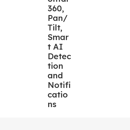
360,
Pan/
Tilt,
Smar
t AI
Detec
tion
and
Notifi
catio
ns