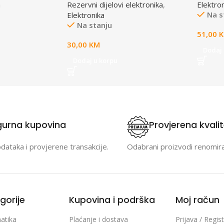
a
Rezervni dijelovi elektronika
,
Elektro
Na s
Elektronika
Na stanju
51,00
30,00
KM
Dodaj 
Dodaj u korpu
gurna kupovina
Provjerena kvali
odataka i provjerene transakcije.
Odabrani proizvodi renomir
gorije
Kupovina i podrška
Moj račun
atika
Plaćanje i dostava
Prijava / Regist