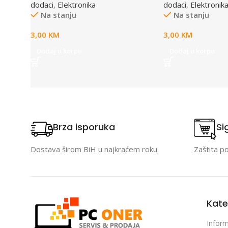
dodaci
,
Elektronika
dodaci
,
Elektronik
Na stanju
Na stanju
3,00
KM
3,00
KM
Dodaj u korpu
Dodaj u korpu
Brza isporuka
Si
Dostava širom BiH u najkraćem roku.
Zaštita p
Kate
Inform