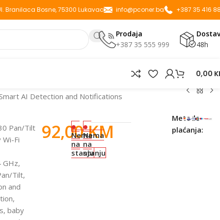
 Ul. Branilaca Bosne, 75300 Lukavac
info@pconer.ba
+387 35 416 8
Prodaja
Dosta
+387 35 555 999
48h
0,00
K
mart AI Detection and Notifications
Metode
92,00
KM
0 Pan/Tilt
plaćanja:
Nema
Nema
 Wi-Fi
na
na
stanju
stanju
4 GHz,
an/Tilt,
on and
tion,
rs, baby