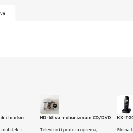
ava
lni telefon
HD-65 sa mehanizmom CD/DVD
KX-TG1
nk-roza
Drive Lens – laser AE-HD65M
telefo
 mobitele i
Televizori i prateca oprema
,
Fiksna t