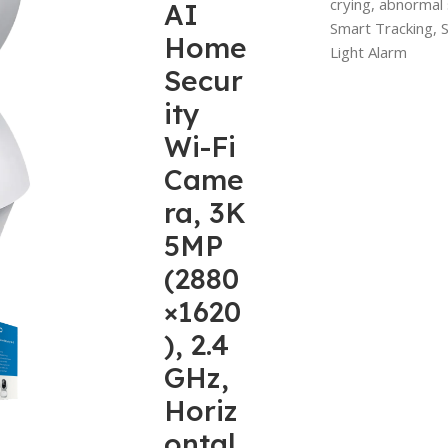
crying, abnormal 
AI
Smart Tracking, 
Home
Light Alarm
Secur
ity
Wi-Fi
Came
ra, 3K
5MP
(2880
×1620
), 2.4
GHz,
Horiz
ontal