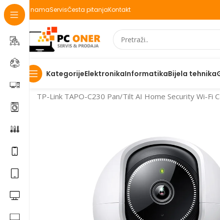
O nama
Servis
Česta pitanja
Kontakt
Elektronika
Informatika
Bijela tehnika
Kategorije
Početna
Elektronika
Video nadzor
IP kamere
TP-Link TAPO-C230 Pan/Tilt AI Home Security Wi-Fi C