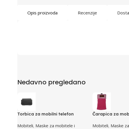
Opis proizvoda
Recenzije
Dost
Nedavno pregledano
Torbica za mobilni telefon
Čarapica za mobi
SBOX MCF-34BL S
SBOX MCF-S3 pi
Mobiteli
,
Maske za mobitele i
Mobiteli
,
Maske za
65x100mm