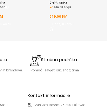
nika
Elektronika
tanju
Na stanju
KM
219,00
KM
u korpu
Dodaj u korpu
teta
Stručna podrška
anih brendova.
Pomoć i savjeti iskusnog tima.
Kontakt informacije
racija
Branilaca Bosne, 75 300 Lukavac