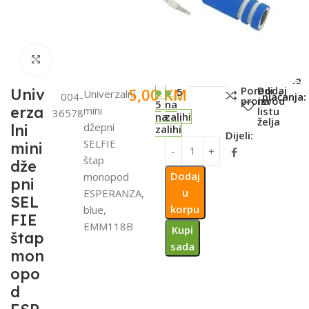
Click to enlarge
SKU:
Metode
Poredi
Dodaj
5,00
KM
Univ
5
Univerzalni
004-
plaćanja:
proizvod
na
5
na
erza
mini
listu
36578
na
zalihi
želja
džepni
lni
zalihi
Dijeli:
SELFIE
mini
štap
dže
Dodaj
monopod
pni
u
ESPERANZA,
SEL
korpu
blue,
FIE
EMM118B
Kupi
štap
sada
mon
opo
d