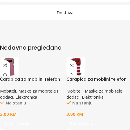
Dostava
Nedavno pregledano
Čarapica za mobilni telefon
Čarapica za mobilni telefon
SBOX MCF-S1 roza
SBOX MCF-S12 crveno-bijela
Mobiteli
,
Maske za mobitele i
Mobiteli
,
Maske za mobitele i
65x100mm
65x100mm
dodaci
,
Elektronika
dodaci
,
Elektronika
Na stanju
Na stanju
3,00
KM
3,00
KM
Dodaj u korpu
Dodaj u korpu