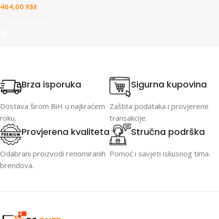
464,00
KM
Dodaj u korpu
Brza isporuka
Sigurna kupovina
Dostava širom BiH u najkraćem
Zaštita podataka i provjerene
roku.
transakcije.
Provjerena kvaliteta
Stručna podrška
Odabrani proizvodi renomiranih
Pomoć i savjeti iskusnog tima.
brendova.