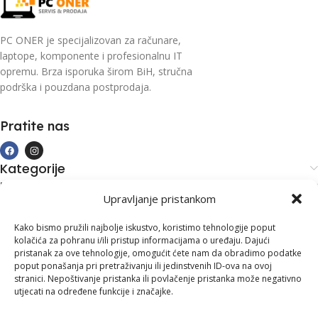
PC ONER je specijalizovan za računare,
laptope, komponente i profesionalnu IT
opremu. Brza isporuka širom BiH, stručna
podrška i pouzdana postprodaja.
Pratite nas
Kategorije
Kupovina i podrška
Upravljanje pristankom
Moj račun
Kontakt informacije
Kako bismo pružili najbolje iskustvo, koristimo tehnologije poput
kolačića za pohranu i/ili pristup informacijama o uređaju. Dajući
Branilaca Bosne, 75 300 Lukavac
pristanak za ove tehnologije, omogućit ćete nam da obradimo podatke
poput ponašanja pri pretraživanju ili jedinstvenih ID-ova na ovoj
+387 35 555 999
stranici. Nepoštivanje pristanka ili povlačenje pristanka može negativno
utjecati na određene funkcije i značajke.
info@pconer.ba