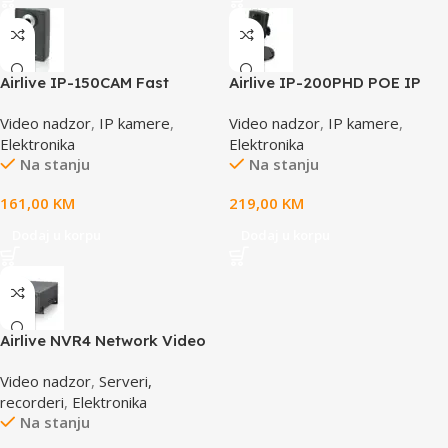
Airlive IP-150CAM Fast
Airlive IP-200PHD POE IP
Ethernet Dual Stream IP
camera
Video nadzor
,
IP kamere
,
Video nadzor
,
IP kamere
,
camera
Elektronika
Elektronika
Na stanju
Na stanju
161,00
KM
219,00
KM
Dodaj u korpu
Dodaj u korpu
Airlive NVR4 Network Video
Recorder
Video nadzor
,
Serveri,
recorderi
,
Elektronika
Na stanju