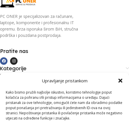
PC ONER je specijalizovan za računare,
laptope, komponente i profesionalnu IT
opremu. Brza isporuka širom BiH, stručna
podrška i pouzdana postprodaja.
Pratite nas
Kategorije
Kupovina i podrška
Upravljanje pristankom
Moj račun
Kontakt informacije
Kako bismo pružili najbolje iskustvo, koristimo tehnologije poput
kolačića za pohranu i/ili pristup informacijama o uređaju. Dajući
Branilaca Bosne, 75 300 Lukavac
pristanak za ove tehnologije, omogućit ćete nam da obradimo podatke
poput ponašanja pri pretraživanju ili jedinstvenih ID-ova na ovoj
+387 35 555 999
stranici. Nepoštivanje pristanka ili povlačenje pristanka može negativno
utjecati na određene funkcije i značajke.
info@pconer.ba