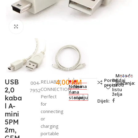
Click to enlarge
SKU:
Metode
Poredi
Dodaj
4,00
KM
USB
RELIABLE
004-
plaćanja:
proizvod
na
Nema
Nema
2,0
CONNECTION
listu
7952
na
na
želja
Perfect
kaba
stanju
stanju
Dijeli:
for
l A-
connecting
mini
or
5PM
charging
2m,
portable