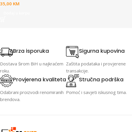
35,00
KM
Dodaj u korpu
Brza isporuka
Sigurna kupovina
Dostava širom BiH u najkraćem
Zaštita podataka i provjerene
roku.
transakcije.
Provjerena kvaliteta
Stručna podrška
Odabrani proizvodi renomiranih
Pomoć i savjeti iskusnog tima.
brendova.