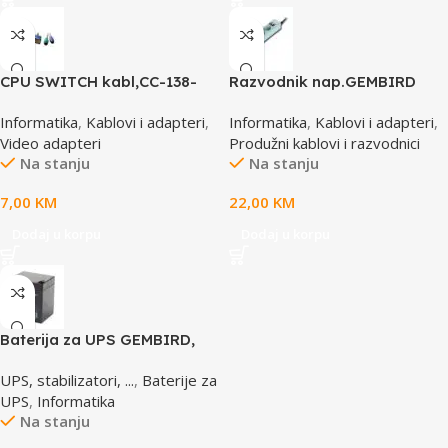
CPU SWITCH kabl,CC-138-
Razvodnik nap.GEMBIRD
6,25M/15M+6M+6M, GEMBIRD
SPG3-B-6C, 5 utičnica,
Informatika
,
Kablovi i adapteri
,
Informatika
,
Kablovi i adapteri
,
prekidač, 1,8M, osigurač,
Video adapteri
Produžni kablovi i razvodnici
prenaponska zaštita
Na stanju
Na stanju
7,00
KM
22,00
KM
Dodaj u korpu
Dodaj u korpu
Baterija za UPS GEMBIRD,
12V 4,5 AH BAT-12V4.5AH
UPS, stabilizatori, ...
,
Baterije za
UPS
,
Informatika
Na stanju