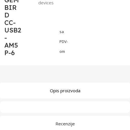
GEM
devices
BIR
D
CC-
USB2
sa
-
PDV-
AM5
P-6
om
Opis proizvoda
Recenzije