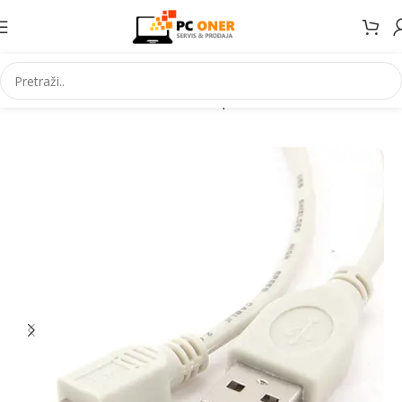
Početna
Informatika
Kablovi i adapteri
USB kablovi