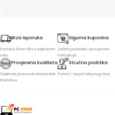
Dodaj u korpu
Brza isporuka
Sigurna kupovina
Dostava širom BiH u najkraćem
Zaštita podataka i provjerene
roku.
transakcije.
Provjerena kvaliteta
Stručna podrška
Odabrani proizvodi renomiranih
Pomoć i savjeti iskusnog tima.
brendova.