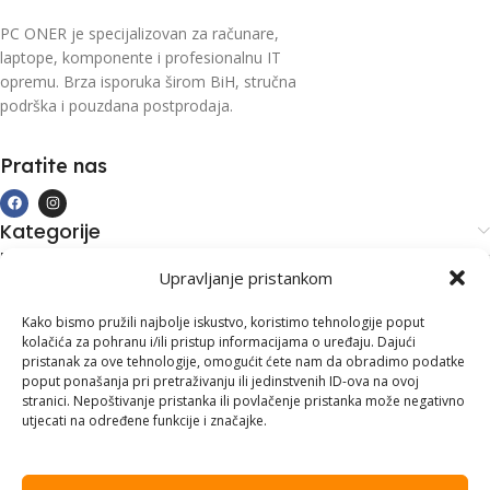
PC ONER je specijalizovan za računare,
laptope, komponente i profesionalnu IT
opremu. Brza isporuka širom BiH, stručna
podrška i pouzdana postprodaja.
Pratite nas
Kategorije
Kupovina i podrška
Upravljanje pristankom
Moj račun
Kontakt informacije
Kako bismo pružili najbolje iskustvo, koristimo tehnologije poput
kolačića za pohranu i/ili pristup informacijama o uređaju. Dajući
Branilaca Bosne, 75 300 Lukavac
pristanak za ove tehnologije, omogućit ćete nam da obradimo podatke
poput ponašanja pri pretraživanju ili jedinstvenih ID-ova na ovoj
+387 35 555 999
stranici. Nepoštivanje pristanka ili povlačenje pristanka može negativno
utjecati na određene funkcije i značajke.
info@pconer.ba
ID: 4210115760008