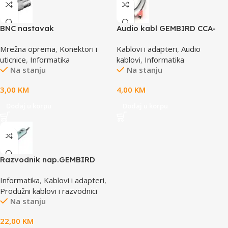
BNC nastavak
Audio kabl GEMBIRD CCA-
458, 3,5mm stereo to 2
Mrežna oprema
,
Konektori i
Kablovi i adapteri
,
Audio
phono, 1,5m
uticnice
,
Informatika
kablovi
,
Informatika
Na stanju
Na stanju
3,00
KM
4,00
KM
Dodaj u korpu
Dodaj u korpu
Razvodnik nap.GEMBIRD
SPG3-B-6C, 5 utičnica,
Informatika
,
Kablovi i adapteri
,
prekidač, 1,8M, osigurač,
Produžni kablovi i razvodnici
prenaponska zaštita
Na stanju
22,00
KM