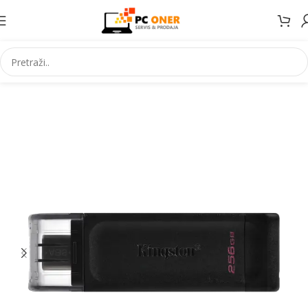
Početna
Informatika
USB stick. i mem. kartice
USB stickovi