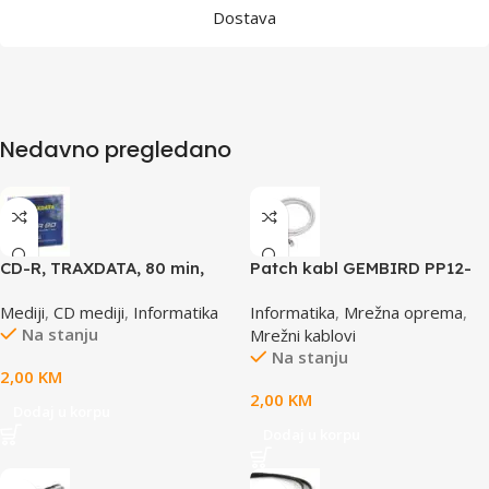
Dostava
Nedavno pregledano
CD-R, TRAXDATA, 80 min,
Patch kabl GEMBIRD PP12-
52X, SLIMBOX
0.5M, 0,5m, cat.5e, grey
Mediji
,
CD mediji
,
Informatika
Informatika
,
Mrežna oprema
,
Na stanju
Mrežni kablovi
Na stanju
2,00
KM
2,00
KM
Dodaj u korpu
Dodaj u korpu