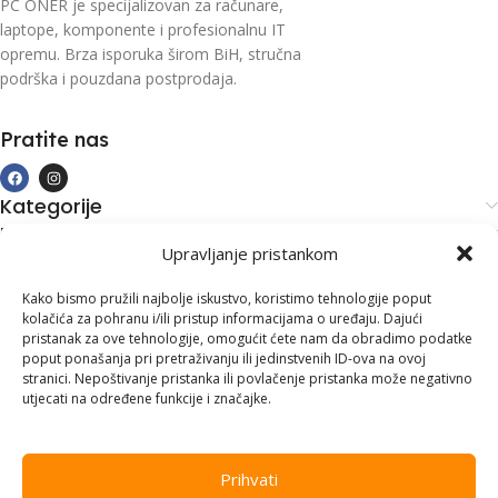
PC ONER je specijalizovan za računare,
laptope, komponente i profesionalnu IT
opremu. Brza isporuka širom BiH, stručna
podrška i pouzdana postprodaja.
Pratite nas
Kategorije
Kupovina i podrška
Upravljanje pristankom
Moj račun
Kontakt informacije
Kako bismo pružili najbolje iskustvo, koristimo tehnologije poput
kolačića za pohranu i/ili pristup informacijama o uređaju. Dajući
Branilaca Bosne, 75 300 Lukavac
pristanak za ove tehnologije, omogućit ćete nam da obradimo podatke
poput ponašanja pri pretraživanju ili jedinstvenih ID-ova na ovoj
+387 35 555 999
stranici. Nepoštivanje pristanka ili povlačenje pristanka može negativno
utjecati na određene funkcije i značajke.
info@pconer.ba
ID: 4210115760008
Prihvati
PDV : 210115760008