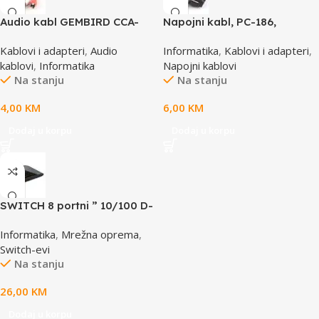
Audio kabl GEMBIRD CCA-
Napojni kabl, PC-186,
458, 3,5mm stereo to 2
GEMBIRD, 1,8m
Kablovi i adapteri
,
Audio
Informatika
,
Kablovi i adapteri
,
phono, 1,5m
kablovi
,
Informatika
Napojni kablovi
Na stanju
Na stanju
4,00
KM
6,00
KM
Dodaj u korpu
Dodaj u korpu
SWITCH 8 portni ” 10/100 D-
LINK, DES-1008D
Informatika
,
Mrežna oprema
,
Switch-evi
Na stanju
26,00
KM
Dodaj u korpu