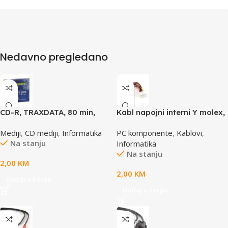
Nedavno pregledano
CD-R, TRAXDATA, 80 min,
Kabl napojni interni Y molex,
52X, SLIMBOX
GEMBIRD CC-PSU-1 molex
Mediji
,
CD mediji
,
Informatika
PC komponente
,
Kablovi
,
4pin 1x female to 2x male
Na stanju
Informatika
Na stanju
2,00
KM
2,00
KM
Dodaj u korpu
Dodaj u korpu