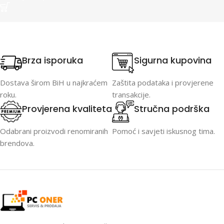
Brza isporuka
Sigurna kupovina
Dostava širom BiH u najkraćem
Zaštita podataka i provjerene
roku.
transakcije.
Provjerena kvaliteta
Stručna podrška
Odabrani proizvodi renomiranih
Pomoć i savjeti iskusnog tima.
brendova.