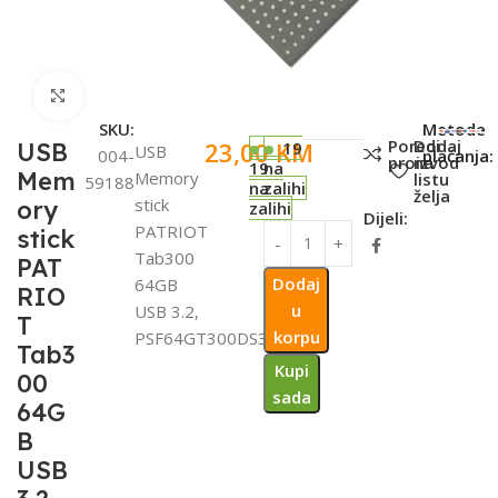
Click to enlarge
SKU:
Metode
Poredi
Dodaj
23,00
KM
USB
19
USB
004-
plaćanja:
proizvod
na
19
na
Mem
Memory
listu
59188
na
zalihi
želja
stick
ory
zalihi
Dijeli:
PATRIOT
stick
Tab300
PAT
Dodaj
64GB
RIO
u
USB 3.2,
T
korpu
PSF64GT300DS3U
Tab3
Kupi
00
sada
64G
B
USB