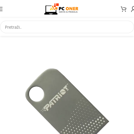
Početna
Informatika
USB stick. i mem. kartice
USB stickovi