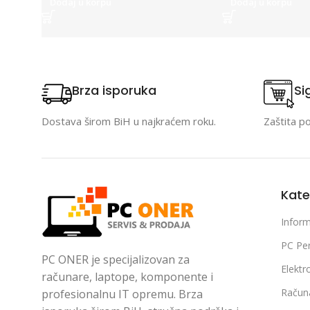
Dodaj u korpu
Dodaj u korpu
Brza isporuka
Si
Dostava širom BiH u najkraćem roku.
Zaštita p
Kate
Inform
PC Per
PC ONER je specijalizovan za
Elektr
računare, laptope, komponente i
Račun
profesionalnu IT opremu. Brza