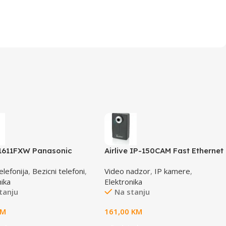
1611FXW Panasonic
Airlive IP-150CAM Fast Ethernet
 crno / bijeli DECT CID
Dual Stream IP camera
elefonija
,
Bezicni telefoni
,
Video nadzor
,
IP kamere
,
nika
Elektronika
tanju
Na stanju
KM
161,00
KM