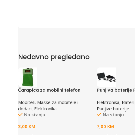
Nedavno pregledano
Čarapica za mobilni telefon
Punjiva baterije
SBOX MCF-S5 zelena
Ion Polymer 150
Mobiteli
,
Maske za mobitele i
Elektronika
,
Baterij
65x100mm
MANHATTAN
dodaci
,
Elektronika
Punjive baterije
Na stanju
Na stanju
3,00
KM
7,00
KM