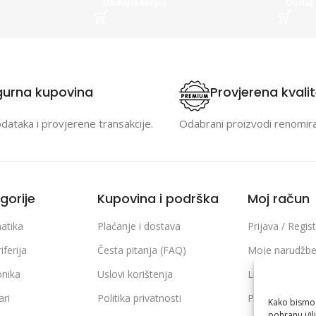
Dodaj u korpu
Dodaj 
gurna kupovina
Provjerena kvali
odataka i provjerene transakcije.
Odabrani proizvodi renomir
gorije
Kupovina i podrška
Moj račun
atika
Plaćanje i dostava
Prijava / Regist
iferija
Česta pitanja (FAQ)
Moje narudžb
onika
Uslovi korištenja
Lista želja
ari
Politika privatnosti
Poređenje pro
Kako bismo p
pohranu i/il