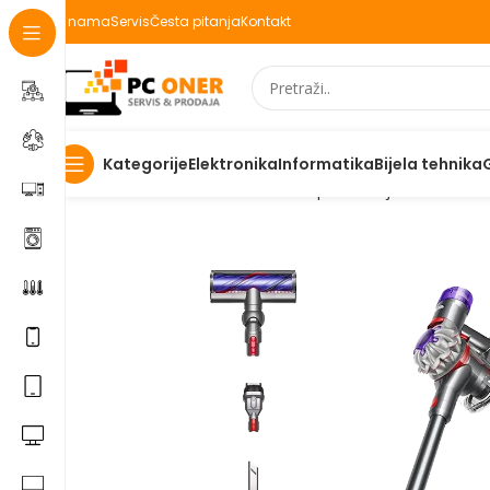
O nama
Servis
Česta pitanja
Kontakt
Elektronika
Informatika
Bijela tehnika
Kategorije
Početna
Elektronika
Kućanski aparati i bijela tehnika
K