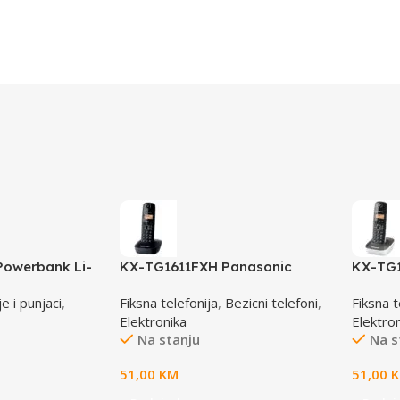
 Powerbank Li-
KX-TG1611FXH Panasonic
KX-TG
0mAh 168267
telefon crni DECT CID
telefon
e i punjaci
,
Fiksna telefonija
,
Bezicni telefoni
,
Fiksna t
Elektronika
Elektro
Na stanju
Na s
51,00
KM
51,00