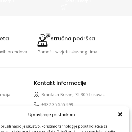
u korpu
Dodaj u korpu
teta
Stručna podrška
anih brendova.
Pomoć i savjeti iskusnog tima.
Kontakt informacije
racija
Branilaca Bosne, 75 300 Lukavac
e
+387 35 555 999
Upravljanje pristankom
info@pconer.ba
izvoda
ID: 4210115760008
ružili najbolje iskustvo, koristimo tehnologije poput kolačića za
i pristup informacijama o uređaju. Dajući pristanak za ove tehnologije,