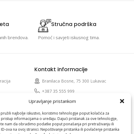
teta
Stručna podrška
anih brendova.
Pomoć i savjeti iskusnog tima.
Kontakt informacije
racija
Branilaca Bosne, 75 300 Lukavac
e
+387 35 555 999
Upravljanje pristankom
info@pconer.ba
izvoda
ID: 4210115760008
ružili najbolje iskustvo, koristimo tehnologije poput kolačića za
i pristup informacijama o uređaju. Dajući pristanak za ove tehnologije,
 profila
PDV : 210115760008
te nam da obradimo podatke poput ponašanja pri pretraživanju ili
 ID-ova na ovoj stranici. Nepoštivanje pristanka ili povlačenje pristanka