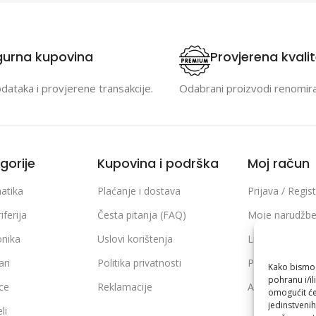
gurna kupovina
Provjerena kvali
odataka i provjerene transakcije.
Odabrani proizvodi renomir
gorije
Kupovina i podrška
Moj račun
atika
Plaćanje i dostava
Prijava / Regist
iferija
Česta pitanja (FAQ)
Moje narudžb
onika
Uslovi korištenja
Lista želja
ari
Politika privatnosti
Poređenje pro
Kako bismo p
pohranu i/il
ice
Reklamacije
Adrese i podaci
omogućit će
jedinstvenih
li