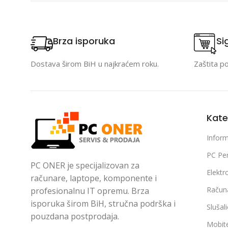
Brza isporuka
Si
Dostava širom BiH u najkraćem roku.
Zaštita p
Kate
Inform
PC Per
PC ONER je specijalizovan za
Elektr
računare, laptope, komponente i
Račun
profesionalnu IT opremu. Brza
isporuka širom BiH, stručna podrška i
Slušal
pouzdana postprodaja.
Mobite