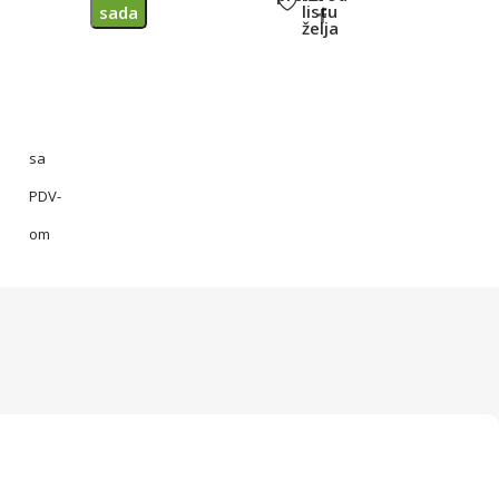
listu
sada
želja
sa
PDV-
om