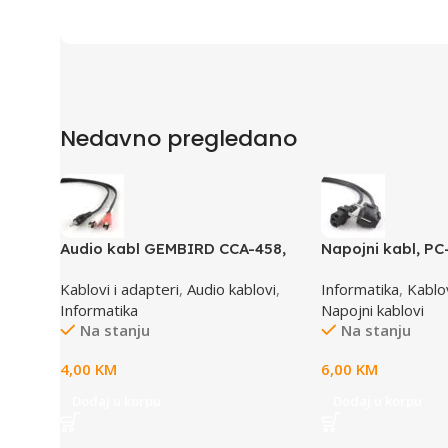
Nedavno pregledano
Audio kabl GEMBIRD CCA-458,
Napojni kabl, PC
3,5mm stereo to 2 phono, 1,5m
1,8m
Kablovi i adapteri
,
Audio kablovi
,
Informatika
,
Kablov
Informatika
Napojni kablovi
Na stanju
Na stanju
4,00
KM
6,00
KM
Dodaj u korpu
Dodaj u korpu