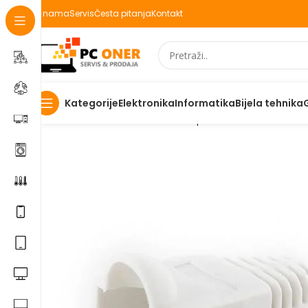
O nama
Servis
Česta pitanja
Kontakt
Elektronika
Informatika
Bijela tehnika
Kategorije
Početna
Informatika
Mrežna oprema
Konektori i uticn