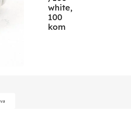
white,
100
kom
ava