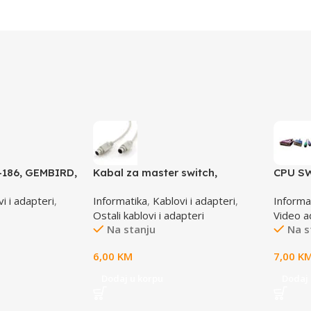
-186, GEMBIRD,
Kabal za master switch,
CPU SW
MD6M/MD6M, CC-143-6,
6,25M
i i adapteri
,
Informatika
,
Kablovi i adapteri
,
Informa
GEMBIRD
Ostali kablovi i adapteri
Video a
Na stanju
Na s
6,00
KM
7,00
K
Dodaj u korpu
Dodaj 