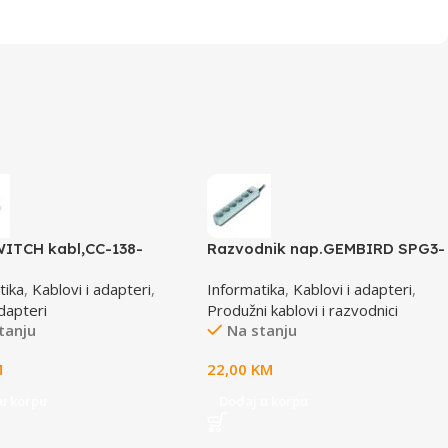
ITCH kabl,CC-138-
Razvodnik nap.GEMBIRD SPG3-
/15M+6M+6M, GEMBIRD
B-6C, 5 utičnica, prekidač, 1,8M,
tika
,
Kablovi i adapteri
,
Informatika
,
Kablovi i adapteri
,
osigurač, prenaponska zaštita
dapteri
Produžni kablovi i razvodnici
tanju
Na stanju
M
22,00
KM
u korpu
Dodaj u korpu